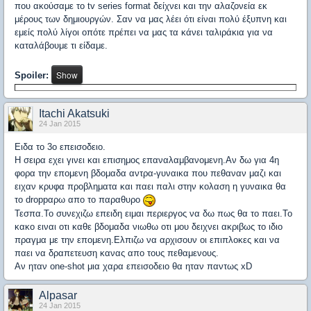
που ακούσαμε το tv series format δείχνει και την αλαζονεία εκ
μέρους των δημιουργών. Σαν να μας λέει ότι είναι πολύ έξυπνη και
εμείς πολύ λίγοι οπότε πρέπει να μας τα κάνει ταλιράκια για να
καταλάβουμε τι είδαμε.
Spoiler:
Itachi Akatsuki
24 Jan 2015
Ειδα το 3ο επεισοδειο.
Η σειρα εχει γινει και επισημος επαναλαμβανομενη.Αν δω για 4η
φορα την επομενη βδομαδα αντρα-γυναικα που πεθαναν μαζι και
ειχαν κρυφα προβληματα και παει παλι στην κολαση η γυναικα θα
το droppαρω απο το παραθυρο
Τεσπα.Το συνεχιζω επειδη ειμαι περιεργος να δω πως θα το παει.Το
κακο ειναι οτι καθε βδομαδα νιωθω οτι μου δειχνει ακριβως το ιδιο
πραγμα με την επομενη.Ελπιζω να αρχισουν οι επιπλοκες και να
παει να δραπετευση κανας απο τους πεθαμενους.
Αν ηταν one-shot μια χαρα επεισοδειο θα ηταν παντως xD
Alpasar
24 Jan 2015