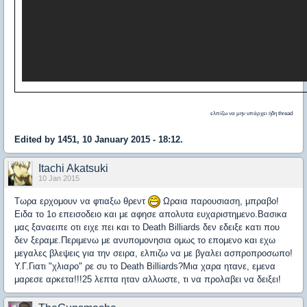
ελπίζω να μην υπάρχει ήδη thread
Edited by 1451, 10 January 2015 - 18:12.
Itachi Akatsuki
10 Jan 2015
Τωρα ερχομουν να φτιαξω θρεντ
Ωραια παρουσιαση, μπραβο!
Ειδα το 1ο επεισοδειο και με αφησε απολυτα ευχαριστημενο.Βασικα
μας ξαναειπε οτι ειχε πει και το Death Billiards δεν εδειξε κατι που
δεν ξεραμε.Περιμενω με ανυπομονησια ομως το επομενο και εχω
μεγαλες βλεψεις για την σειρα, ελπιζω να με βγαλει ασπροπροσωπο!
Υ.Γ.Γιατι "χλιαρο" ρε συ το Death Billiards?Μια χαρα ητανε, εμενα
μαρεσε αρκετα!!!25 λεπτα ηταν αλλωστε, τι να προλαβει να δειξει!