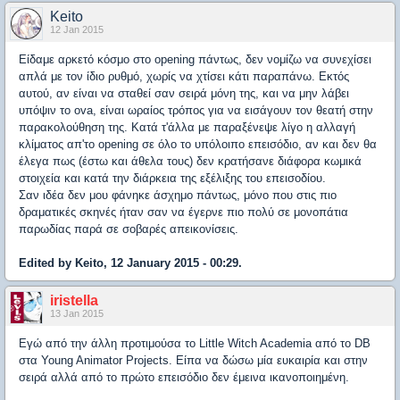
Keito
12 Jan 2015
Είδαμε αρκετό κόσμο στο opening πάντως, δεν νομίζω να συνεχίσει
απλά με τον ίδιο ρυθμό, χωρίς να χτίσει κάτι παραπάνω. Εκτός
αυτού, αν είναι να σταθεί σαν σειρά μόνη της, και να μην λάβει
υπόψιν το ova, είναι ωραίος τρόπος για να εισάγουν τον θεατή στην
παρακολούθηση της. Κατά τ'άλλα με παραξένεψε λίγο η αλλαγή
κλίματος απ'το opening σε όλο το υπόλοιπο επεισόδιο, αν και δεν θα
έλεγα πως (έστω και άθελα τους) δεν κρατήσανε διάφορα κωμικά
στοιχεία και κατά την διάρκεια της εξέλιξης του επεισοδίου.
Σαν ιδέα δεν μου φάνηκε άσχημο πάντως, μόνο που στις πιο
δραματικές σκηνές ήταν σαν να έγερνε πιο πολύ σε μονοπάτια
παρωδίας παρά σε σοβαρές απεικονίσεις.
Edited by Keito, 12 January 2015 - 00:29.
iristella
13 Jan 2015
Εγώ από την άλλη προτιμούσα το Little Witch Academia από το DB
στα Υοung Animator Projects. Είπα να δώσω μία ευκαιρία και στην
σειρά αλλά από το πρώτο επεισόδιο δεν έμεινα ικανοποιημένη.