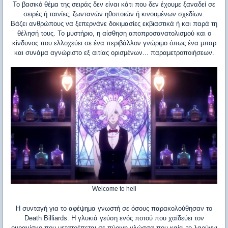
Το βασικό θέμα της σειράς δεν είναι κάτι που δεν έχουμε ξαναδεί σε
σειρές ή ταινίες, ζωντανών ηθοποιών ή κινουμένων σχεδίων.
Βάζει ανθρώπους να ξεπερνάνε δοκιμασίες εκβιαστικά ή και παρά τη
θέλησή τους. Το μυστήριο, η αίσθηση αποπροσανατολισμού και ο
κίνδυνος που ελλοχεύει σε ένα περιβάλλον γνώριμο όπως ένα μπαρ
και συνάμα αγνώριστο εξ αιτίας ορισμένων... παραμετροποιήσεων.
Welcome to hell
Η συνταγή για το αφέψημα γνωστή σε όσους παρακολούθησαν το
Death Billiards. Η γλυκιά γεύση ενός ποτού που χαϊδεύει τον
ουρανίσκο που μετατρέπεται σε πύρινη γλώσσα που καίει το λαρύγγι