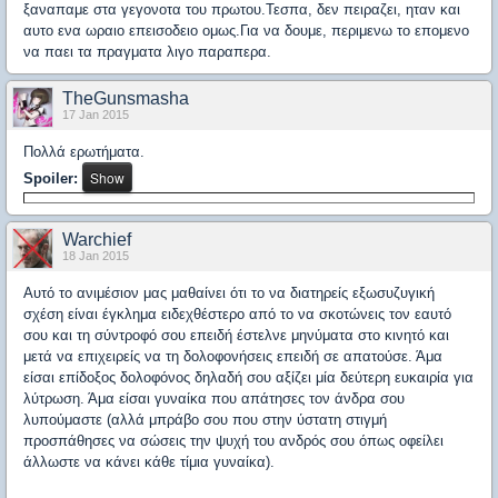
ξαναπαμε στα γεγονοτα του πρωτου.Τεσπα, δεν πειραζει, ηταν και
αυτο ενα ωραιο επεισοδειο ομως.Για να δουμε, περιμενω το επομενο
να παει τα πραγματα λιγο παραπερα.
TheGunsmasha
17 Jan 2015
Πολλά ερωτήματα.
Spoiler:
Warchief
18 Jan 2015
Αυτό το ανιμέσιον μας μαθαίνει ότι το να διατηρείς εξωσυζυγική
σχέση είναι έγκλημα ειδεχθέστερο από το να σκοτώνεις τον εαυτό
σου και τη σύντροφό σου επειδή έστελνε μηνύματα στο κινητό και
μετά να επιχειρείς να τη δολοφονήσεις επειδή σε απατούσε. Άμα
είσαι επίδοξος δολοφόνος δηλαδή σου αξίζει μία δεύτερη ευκαιρία για
λύτρωση. Άμα είσαι γυναίκα που απάτησες τον άνδρα σου
λυπούμαστε (αλλά μπράβο σου που στην ύστατη στιγμή
προσπάθησες να σώσεις την ψυχή του ανδρός σου όπως οφείλει
άλλωστε να κάνει κάθε τίμια γυναίκα).