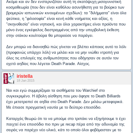
Ακόμα και αν δεν ενστερνιζόταν αυτή τη σκατόψυχη μισογυνιστική
κοσμοθεωρία (που δεν είναι καθόλου ασυνήθιστη για το βούρκο των
βρομερών ιαπωνικών κινουμένων σχεδίων): τα "διλήμματα" είναι όλα
ψεύτικα, η "φιλοσοφία" είναι κενή κάθε νοήματος και αξίας, η
"σκηνοθεσία" είναι νηπιακή, και όλοι χαρακτήρες είναι προϊόντα που
μόνο ένας εγκέφαλος διεστραμμένος από την υπερβολική έκθεση
στην οτάκου κουλτούρα θα μπορούσε να παράγει.
Δεν μπορώ να διανοηθώ πώς γίνεται να βλέπει κάποιος αυτό το λόλι
(προφανώς υπάρχει λόλι) να μιλάει και να μην νιώθει ντροπή για
όλες τις επιλογές της ανθρωπότητας που οδήγησαν σε αυτόν τον
οχετό αηδίας που λέγεται Death Parade. Αίσχος.
iristella
18 Jan 2015
Ναι και εγώ συμμερίζομαι τα αισθήματα του Warchief στο
συγκεκριμένο. Η άβολη αίσθηση που μου άφησε το Death Βιlliards
έχει μετατραπεί σε αηδία στο Death Parade. Δεν μιλάω μεταφορικά.
Με έπιασε πραγματική ναυτία με το δεύτερο επεισόδιο.
Καταρχάς θεωρώ ότι το να μπούμε στο τριπάκι να εξηγήσουμε τι έχει
παιχτεί ένα επεισόδιο πιο πριν με recap πέρα από την αδυναμία της
σειράς να παρέχει νέο υλικό, κάτι το οποίο όλοι φοβόμασταν με το