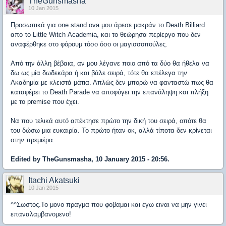
TheGunsmasha
10 Jan 2015
Προσωπικά για one stand ova μου άρεσε μακράν το Death Billiard
απο το Little Witch Αcademia, και το θεώρησα περίεργο που δεν
αναφέρθηκε στο φόρουμ τόσο όσο οι μαγισσοπούλες.
Από την άλλη βέβαια, αν μου λέγανε ποιο από τα δύο θα ήθελα να
δω ως μία δωδεκάρα ή και βάλε σειρά, τότε θα επέλεγα την
Ακαδημία με κλειστά μάτια. Απλώς δεν μπορώ να φανταστώ πως θα
καταφέρει το Death Parade να αποφύγει την επανάληψη και πλήξη
με το premise που έχει.
Να που τελικά αυτό απέκτησε πρώτο την δική του σειρά, οπότε θα
του δώσω μια ευκαιρία. Το πρώτο ήταν οκ, αλλά τίποτα δεν κρίνεται
στην πρεμιέρα.
Edited by TheGunsmasha, 10 January 2015 - 20:56.
Itachi Akatsuki
10 Jan 2015
^^Σωστος.Το μονο πραγμα που φοβαμαι και εγω ειναι να μην γινει
επαναλαμβανομενο!