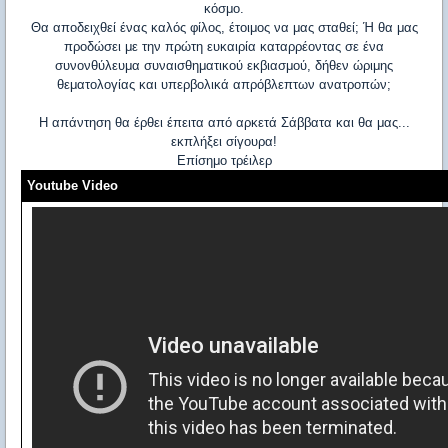
κόσμο.
Θα αποδειχθεί ένας καλός φίλος, έτοιμος να μας σταθεί; Ή θα μας
προδώσει με την πρώτη ευκαιρία καταρρέοντας σε ένα
συνονθύλευμα συναισθηματικού εκβιασμού, δήθεν ώριμης
θεματολογίας και υπερβολικά απρόβλεπτων ανατροπών;
Η απάντηση θα έρθει έπειτα από αρκετά Σάββατα και θα μας...
εκπλήξει σίγουρα!
Επίσημο τρέιλερ
Youtube Video