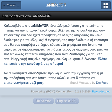
.aNiMe//GR
← Contact Form
Καλωσήλθατε στο .aNiMe//GR!
Καλωσήλθατε στο
.aNiMe//GR
, ένα ελληνικό forum για τα anime, τα
manga και την ιαπωνική κουλτούρα. Βλέπετε την ιστοσελίδα μας σαν
επισκέπτης και δεν έχετε πρόσβαση σε όλες τις υπηρεσίες που είναι
διαθέσιμες για τα μέλη μας! Η εγγραφή σας στην διαδικτυακή κοινότητά
μας θα σας επιτρέψει να δημοσιεύσετε νέα μηνύματα στο forum, να
ψηφίσετε σε δημοσκοπήσεις, να πάρετε μέρος σε διαγωνισμούς μας και
πολλές άλλες επιπλέον υπηρεσίες που είναι διαθέσιμες για τα μέλη
σας. Η εγγραφή σας είναι γρήγορη, εύκολη και φυσικά δωρεάν.
Ελάτε
και εσείς στην κοινότητά μας σήμερα!
Αν συναντήσετε οποιοδήποτε πρόβλημα κατά την εγγραφή σας ή με
την πρόσβαση σας στο forum, παρακαλούμε μην διστάσετε να
επικοινωνήσετε μαζί μας
.
Guest Message by
DevFuse
Powered by
(RC34) Contact Form 2.2.1
© 2026
Rawcodes.net
Full Version
English (USA)