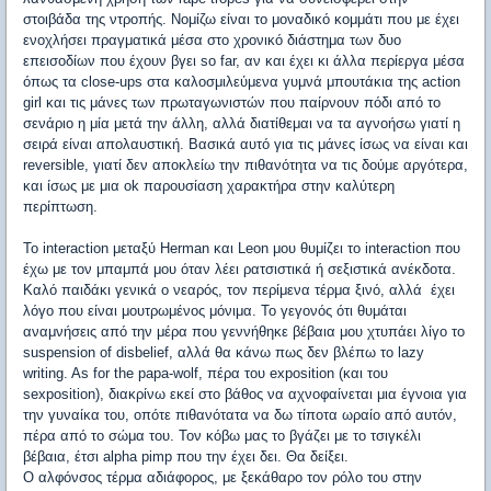
στοιβάδα της ντροπής. Νομίζω είναι το μοναδικό κομμάτι που με έχει
ενοχλήσει πραγματικά μέσα στο χρονικό διάστημα των δυο
επεισοδίων που έχουν βγει so far, αν και έχει κι άλλα περίεργα μέσα
όπως τα close-ups στα καλοσμιλεύμενα γυμνά μπουτάκια της action
girl και τις μάνες των πρωταγωνιστών που παίρνουν πόδι από το
σενάριο η μία μετά την άλλη, αλλά διατίθεμαι να τα αγνοήσω γιατί η
σειρά είναι απολαυστική. Βασικά αυτό για τις μάνες ίσως να είναι και
reversible, γιατί δεν αποκλείω την πιθανότητα να τις δούμε αργότερα,
και ίσως με μια ok παρουσίαση χαρακτήρα στην καλύτερη
περίπτωση.
Το interaction μεταξύ Herman και Leon μου θυμίζει το interaction που
έχω με τον μπαμπά μου όταν λέει ρατσιστικά ή σεξιστικά ανέκδοτα.
Καλό παιδάκι γενικά ο νεαρός, τον περίμενα τέρμα ξινό, αλλά έχει
λόγο που είναι μουτρωμένος μόνιμα. Το γεγονός ότι θυμάται
αναμνήσεις από την μέρα που γεννήθηκε βέβαια μου χτυπάει λίγο το
suspension of disbelief, αλλά θα κάνω πως δεν βλέπω το lazy
writing. As for the papa-wolf, πέρα του exposition (και του
sexposition), διακρίνω εκεί στο βάθος να αχνοφαίνεται μια έγνοια για
την γυναίκα του, οπότε πιθανότατα να δω τίποτα ωραίο από αυτόν,
πέρα από το σώμα του. Τον κόβω μας το βγάζει με το τσιγκέλι
βέβαια, έτσι alpha pimp που την έχει δει. Θα δείξει.
Ο αλφόνσος τέρμα αδιάφορος, με ξεκάθαρο τον ρόλο του στην