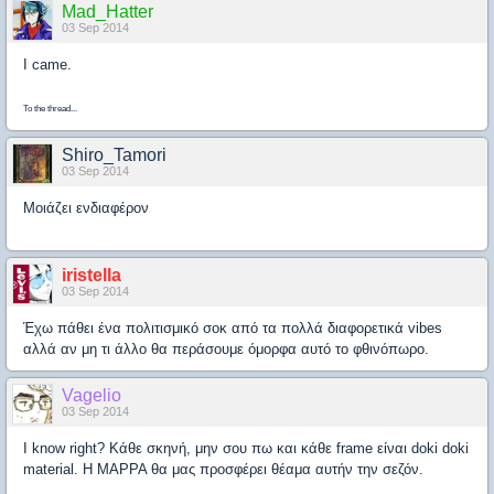
Mad_Hatter
03 Sep 2014
I came.
To the thread...
Shiro_Tamori
03 Sep 2014
Μοιάζει ενδιαφέρον
iristella
03 Sep 2014
Έχω πάθει ένα πολιτισμικό σοκ από τα πολλά διαφορετικά vibes
αλλά αν μη τι άλλο θα περάσουμε όμορφα αυτό το φθινόπωρο.
Vagelio
03 Sep 2014
I know right? Kάθε σκηνή, μην σου πω και κάθε frame είναι doki doki
material. Η ΜAPPA θα μας προσφέρει θέαμα αυτήν την σεζόν.