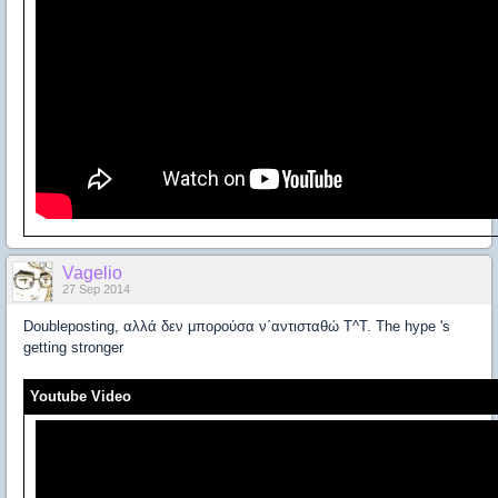
Vagelio
27 Sep 2014
Doubleposting, αλλά δεν μπορούσα ν΄αντισταθώ Τ^Τ. Τhe hype 's
getting stronger
Youtube Video