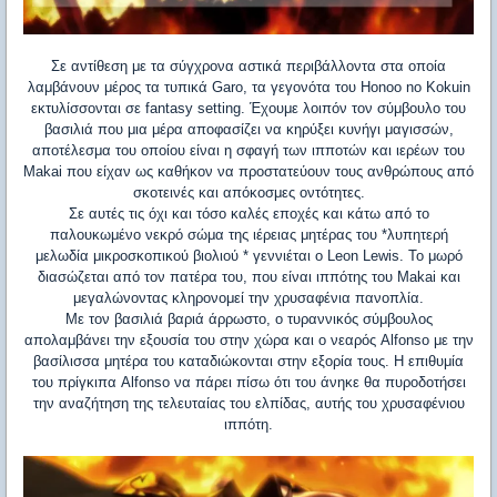
Σε αντίθεση με τα σύγχρονα αστικά περιβάλλοντα στα οποία
λαμβάνουν μέρος τα τυπικά
Garo
, τα γεγονότα του
Honoo
no
Kokuin
εκτυλίσσονται σε
fantasy
setting
. Έχουμε λοιπόν τον σύμβουλο του
βασιλιά που μια μέρα αποφασίζει να κηρύξει κυνήγι μαγισσών,
αποτέλεσμα του οποίου είναι η σφαγή των ιπποτών και ιερέων του
Makai
που είχαν ως καθήκον να προστατεύουν τους ανθρώπους από
σκοτεινές και απόκοσμες οντότητες.
Σε αυτές τις όχι και τόσο καλές εποχές και κάτω από το
παλουκωμένο νεκρό σώμα της ιέρειας μητέρας του *λυπητερή
μελωδία μικροσκοπικού βιολιού * γεννιέται ο
Leon
Lewis
. Το μωρό
διασώζεται από τον πατέρα του, που είναι ιππότης του
Makai
και
μεγαλώνοντας κληρονομεί την χρυσαφένια πανοπλία.
Με τον βασιλιά βαριά άρρωστο, ο τυραννικός σύμβουλος
απολαμβάνει την εξουσία του στην χώρα και ο νεαρός
Alfonso
με την
βασίλισσα μητέρα του καταδιώκονται στην εξορία τους. Η επιθυμία
του πρίγκιπα
Alfonso
να πάρει πίσω ότι του άνηκε θα πυροδοτήσει
την αναζήτηση της τελευταίας του ελπίδας, αυτής του χρυσαφένιου
ιππότη.