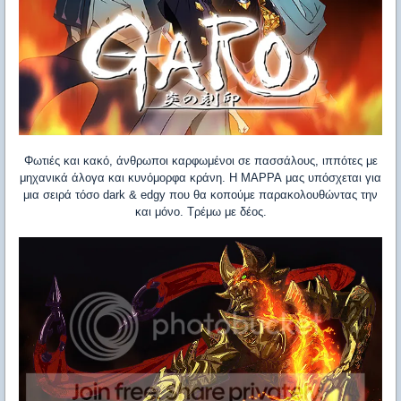
Φωτιές και κακό, άνθρωποι καρφωμένοι σε πασσάλους, ιππότες με
μηχανικά άλογα και κυνόμορφα κράνη. Η
MAPPA
μας υπόσχεται για
μια σειρά τόσο
dark
&
edgy
που θα κοπούμε παρακολουθώντας την
και μόνο. Τρέμω με δέος.