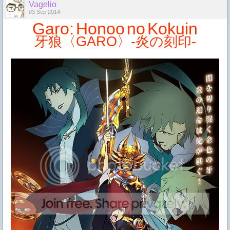
Vagelio
03 Sep 2014
Garo:
Honoo
no
Kokuin
牙狼〈
GARO
〉
-
炎の刻印
-