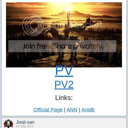
PV
PV2
Links:
Official Page
|
ANN
|
Anidb
Jooji-san
03 Sep 2014