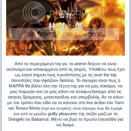
Από το περιεχόμενο του
pv
, το
anime
δείχνει να είναι
αυτόνομο και αποκομμένο από τις σειρές. Υποθέτω πως έχει
ως κοινό σημείο τους λυκοϊππότες με τις
over
the
top
πανοπλίες που σφάζουν διαόλια. Το σίγουρο είναι πως η
MAPPA
θα βάλει όλη την τέχνη της για να μας σοκάρει, να
μας πορώσει και να μας κάνει να αναφωνήσουμε από τις
σκηνές δράματος, μπαντασίλας και υπερβολής. Αν το κάνει
με τον τρόπο που είδα να το κάνουν στο
live
action
του
Yami
wo Terasu Mono
(τυρί και αντρίλα), είναι σίγουρο πως θα έχουμε
guilty
pleasures
της σεζόν μαζί με το
ένα από τα μεγάλα
Shingeki
no
Bahamut
. Μένει να βγει το πρώτο επεισόδιο για
να δούμε.