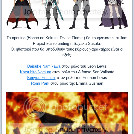
Το
opening (Honoo no Kokuin -Divine Flame-)
θα
ερμηνεύσουν
οι
Jam
Project
και
το
ending
η
Sayaka Sasaki.
Οι ηθοποιοί που θα υποδυθούν τους κύριους χαρακτήρες είναι οι
εξείς:
Daisuke Namikawa
στον ρόλο του
Leon Lewis
Katsuhito Nomura
στον ρόλο του
Alfonso
San
Valiante
Kenyuu
Horiuchi
στον ρόλο του
Herman
Lewis
Romi
Park
στον ρόλο της
Emma
Gusman