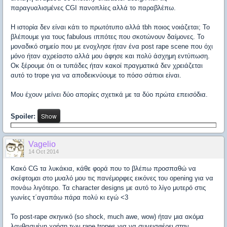
παραγυαλισμένες CGI πανοπλίες αλλά το παραβλέπω.
Η ιστορία δεν είναι κάτι το πρωτότυπο αλλά tbh ποιος νοιάζεται; Το
βλέπουμε για τους fabulous ιππότες που σκοτώνουν δαίμονες. Το
μοναδικό σημείο που με ενοχλησε ήταν ένα post rape scene που όχι
μόνο ήταν αχρείαστο αλλά μου άφησε και πολύ άσχημη εντύπωση.
Οκ ξέρουμε ότι οι τυπάδες ήταν κακοί πραγματικά δεν χρειάζεται
αυτό το trope για να αποδεικνύουμε το πόσο σάπιοι είναι.
Μου έχουν μείνει δύο απορίες σχετικά με τα δύο πρώτα επεισόδια.
Spoiler:
Vagelio
14 Oct 2014
Κακό CG τα λυκάκια, κάθε φορά που το βλέπω προσπαθώ να
σκέφτομαι στο μυαλό μου τις πανέμορφες εικόνες του opening για να
πονάω λιγότερο. Τα character designs με αυτό το λίγο μυτερό στις
γωνίες τ΄αγαπάω πάρα πολύ κι εγώ <3
Το post-rape σκηνικό (so shock, much awe, wow) ήταν μια ακόμα
λανθασμένη χρήση των rape tropes για να συνεισφέρει στην