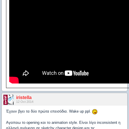
iristella
12 Oct 2014
Έχουν βγει τα δύο πρώτα επεισόδια. Wake up ppl.
Αγαπαω το opening και το animation style. Είναι λίγο inconsistent η
αλλαγή ανάμεσα σε sketchy character design και τις