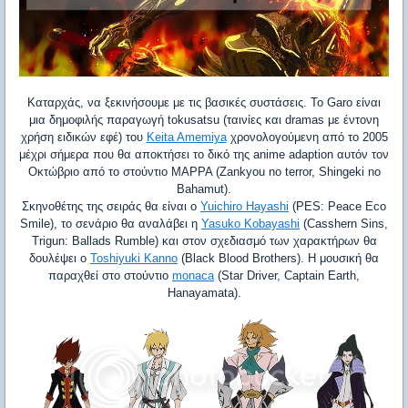
Καταρχάς, να ξεκινήσουμε με τις βασικές συστάσεις. Το
Garo
είναι
μια δημοφιλής παραγωγή
tokusatsu
(ταινίες και
dramas
με έντονη
χρήση ειδικών εφέ) του
Keita Amemiya
χρονολογούμενη από το 2005
μέχρι σήμερα που θα αποκτήσει το δικό της
anime
adaption
αυτόν τον
Οκτώβριο από το στούντιο
MAPPA
(
Zankyou
no
terror
,
Shingeki
no
Bahamut
).
Σκηνοθέτης
της
σειράς
θα
είναι
ο
Yuichiro Hayashi
(PES: Peace Eco
Smile),
το
σενάριο
θα
αναλάβει
η
Yasuko Kobayashi
(Casshern Sins,
Trigun: Ballads Rumble)
και
στον
σχεδιασμό
των
χαρακτήρων
θα
δουλέψει
ο
Toshiyuki Kanno
(Black Blood Brothers). H
μουσική θα
παραχθεί στο στούντιο
monaca
(
Star
Driver
,
Captain
Earth
,
Hanayamata).