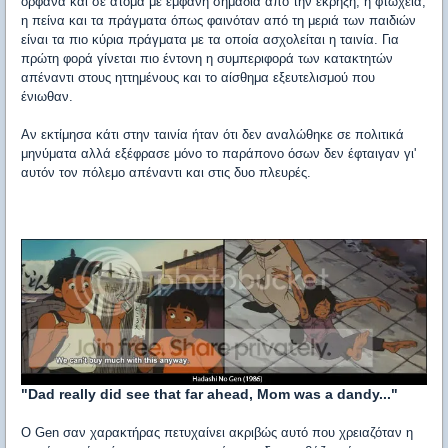
ορφανά και σε άτομα με εμφανή σημάδια από την έκρηξη, η φτώχεια,
η πείνα και τα πράγματα όπως φαινόταν από τη μεριά των παιδιών
είναι τα πιο κύρια πράγματα με τα οποία ασχολείται η ταινία. Για
πρώτη φορά γίνεται πιο έντονη η συμπεριφορά των κατακτητών
απέναντι στους ηττημένους και το αίσθημα εξευτελισμού που
ένιωθαν.
Αν εκτίμησα κάτι στην ταινία ήταν ότι δεν αναλώθηκε σε πολιτικά
μηνύματα αλλά εξέφρασε μόνο το παράπονο όσων δεν έφταιγαν γι'
αυτόν τον πόλεμο απέναντι και στις δυο πλευρές.
"Dad really did see that far ahead, Mom was a dandy..."
Ο Gen σαν χαρακτήρας πετυχαίνει ακριβώς αυτό που χρειαζόταν η