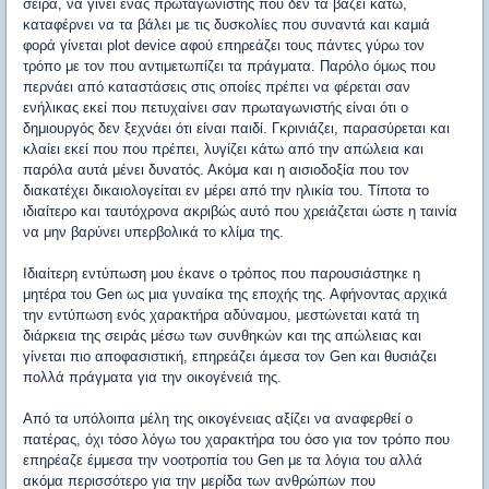
σειρά, να γίνει ένας πρωταγωνιστής που δεν τα βάζει κάτω,
καταφέρνει να τα βάλει με τις δυσκολίες που συναντά και καμιά
φορά γίνεται plot device αφού επηρεάζει τους πάντες γύρω τον
τρόπο με τον που αντιμετωπίζει τα πράγματα. Παρόλο όμως που
περνάει από καταστάσεις στις οποίες πρέπει να φέρεται σαν
ενήλικας εκεί που πετυχαίνει σαν πρωταγωνιστής είναι ότι ο
δημιουργός δεν ξεχνάει ότι είναι παιδί. Γκρινιάζει, παρασύρεται και
κλαίει εκεί που που πρέπει, λυγίζει κάτω από την απώλεια και
παρόλα αυτά μένει δυνατός. Ακόμα και η αισιοδοξία που τον
διακατέχει δικαιολογείται εν μέρει από την ηλικία του. Τίποτα το
ιδιαίτερο και ταυτόχρονα ακριβώς αυτό που χρειάζεται ώστε η ταινία
να μην βαρύνει υπερβολικά το κλίμα της.
Ιδιαίτερη εντύπωση μου έκανε ο τρόπος που παρουσιάστηκε η
μητέρα του Gen ως μια γυναίκα της εποχής της. Αφήνοντας αρχικά
την εντύπωση ενός χαρακτήρα αδύναμου, μεστώνεται κατά τη
διάρκεια της σειράς μέσω των συνθηκών και της απώλειας και
γίνεται πιο αποφασιστική, επηρεάζει άμεσα τον Gen και θυσιάζει
πολλά πράγματα για την οικογένειά της.
Από τα υπόλοιπα μέλη της οικογένειας αξίζει να αναφερθεί ο
πατέρας, όχι τόσο λόγω του χαρακτήρα του όσο για τον τρόπο που
επηρέαζε έμμεσα την νοοτροπία του Gen με τα λόγια του αλλά
ακόμα περισσότερο για την μερίδα των ανθρώπων που