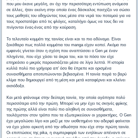
που μου έκανε μεγάλη, αν όχι την περισσότερη εντύπωση ανάμεσα
σε άλλες, ήταν εκείνη στην οποία ένας δάσκαλος πασχίζει να σώσει
τους μαθητές του οδηγώντας τους μέσα στα νερά του ποταμού για να
τους προστατέψει από τις φλόγες, καταλήγει όμως να τους δει να
πνίγονται ένας-ένας από την κούραση.
Το τελευταίο κομμάτι της ταινίας είναι και το πιο αδύναμο. Είναι
ξεκάθαρο πως πολλά κομμάτια του manga είχαν κοπεί. Ακόμα πιο
εμφανές γίνεται όταν η σχέση που αναπτύσσει ο Gen με έναν
πληγέντα, που είχε χάσει τα άκρα του, και το πόσο τον είχε
επηρεάσει ο μικρός παρουσιάζεται μέσα σε λίγα λεπτά. Η ιστορία
κυλλά πολύ πιο γρήγορα απ' όσο θα έπρεπε και ορισμένα
συναισθήματα αποτυπώνονται βεβιασμένα. Η ταινία παρά το βαρύ
κλίμα που δημιουργεί από τη μέση και μετά καταφέρνει και κλείνει
αισιόδοξα.
Και μετά φτάνουμε στην δεύτερη ταινία, την οποία αγάπησα πολύ
περισσότερο από την πρώτη. Μπορεί να μην έχει τις σκηνές φρίκης
της πρώτης αλλά είναι πολύ πιο αληθινή σε συναισθήματα,
τουλάχιστον στον τρόπο που τα εξωτερικεύουν οι χαρακτήρες. Ο Gen
έχει μεγαλώσει λίγο και μαζί με τον υιοθετημένο του αδερφό φαίνεται
να έχει χάσει αρκετή από την αθωότητα που είχε στην πρώτη ταινία.
Οι επιπτώσεις της pika, η συμπεριφορά των ενηλίκων απέναντι σε