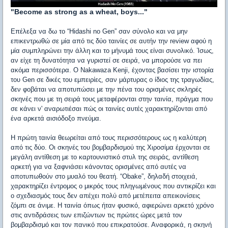
"Become as strong as a wheat, boys..."
Επέλεξα να δω το “Hidashi no Gen” σαν σύνολο και να μην
επικεντρωθώ σε μία από τις δύο ταινίες σε αυτήν την review αφού η
μία συμπληρώνει την άλλη και το μήνυμά τους είναι συνολικό. Ίσως,
αν είχε τη δυνατότητα να γυριστεί σε σειρά, να μπορούσε να πει
ακόμα περισσότερα. Ο Nakawaza Kenji, έχοντας βασίσει την ιστορία
του Gen σε δικές του εμπειρίες, σαν μάρτυρας ο ίδιος της τραγωδίας,
δεν φοβάται να αποτυπώσει με την πένα του ορισμένες σκληρές
σκηνές που με τη σειρά τους μεταφέρονται στην ταινία, πράγμα που
σε κάνει ν' αναρωτιέσαι πώς οι ταινίες αυτές χαρακτηρίζονται από
ένα αρκετά αισιόδοξο πνεύμα.
Η πρώτη ταινία θεωρείται από τους περισσότερους ως η καλύτερη
από τις δύο. Οι σκηνές του βομβαρδισμού της Χιροσίμα έρχονται σε
μεγάλη αντίθεση με το καρτουνιστικό στυλ της σειράς, αντίθεση
αρκετή για να ξαφνιάσει κάνοντας ορισμένες από αυτές να
αποτυπωθούν στο μυαλό του θεατή. “Obake”, δηλαδή στοιχειά,
χαρακτηρίζει έντρομος ο μικρός τους πληγωμένους που αντικρίζει και
ο σχεδιασμός τους δεν απέχει πολύ από μετέπειτα απεικονίσεις
ζόμπι σε άνιμε. Η ταινία όπως ήταν φυσικό, αφιερώνει αρκετό χρόνο
στις αντιδράσεις των επιζώντων τις πρώτες ώρες μετά τον
βομβαρδισμό και τον πανικό που επικρατούσε. Αναφορικά, η σκηνή