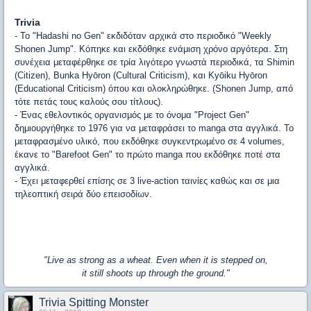
Trivia
- To "Hadashi no Gen" εκδιδόταν αρχικά στο περιοδικό "Weekly
Shonen Jump". Κόπηκε και εκδόθηκε ενάμιση χρόνο αργότερα. Στη
συνέχεια μεταφέρθηκε σε τρία λιγότερο γνωστά περιοδικά, τα Shimin
(Citizen), Bunka Hyōron (Cultural Criticism), και Kyōiku Hyōron
(Educational Criticism) όπου και ολοκληρώθηκε. (Shonen Jump, από
τότε πετάς τους καλούς σου τίτλους).
- Ένας εθελοντικός οργανισμός με το όνομα "Project Gen"
δημιουργήθηκε το 1976 για να μεταφράσει το manga στα αγγλικά. Το
μεταφρασμένο υλικό, που εκδόθηκε συγκεντρωμένο σε 4 volumes,
έκανε το "Barefoot Gen" το πρώτο manga που εκδόθηκε ποτέ στα
αγγλικά.
- Έχει μεταφερθεί επίσης σε 3 live-action ταινίες καθώς και σε μια
τηλεοπτική σειρά δύο επεισοδίων.
"Live as strong as a wheat. Even when it is stepped on,
it still shoots up through the ground."
Trivia Spitting Monster