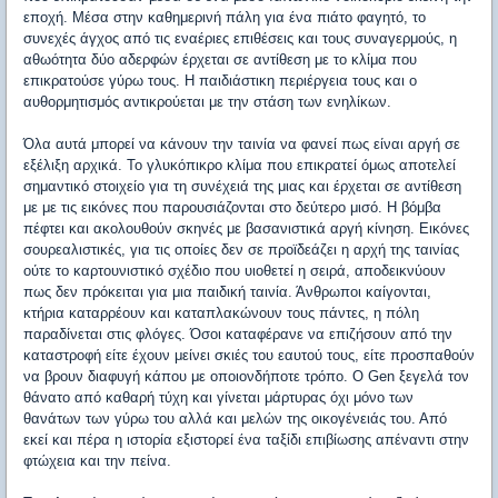
εποχή. Μέσα στην καθημερινή πάλη για ένα πιάτο φαγητό, το
συνεχές άγχος από τις εναέριες επιθέσεις και τους συναγερμούς, η
αθωότητα δύο αδερφών έρχεται σε αντίθεση με το κλίμα που
επικρατούσε γύρω τους. Η παιδιάστικη περιέργεια τους και ο
αυθορμητισμός αντικρούεται με την στάση των ενηλίκων.
Όλα αυτά μπορεί να κάνουν την ταινία να φανεί πως είναι αργή σε
εξέλιξη αρχικά. Το γλυκόπικρο κλίμα που επικρατεί όμως αποτελεί
σημαντικό στοιχείο για τη συνέχειά της μιας και έρχεται σε αντίθεση
με με τις εικόνες που παρουσιάζονται στο δεύτερο μισό. Η βόμβα
πέφτει και ακολουθούν σκηνές με βασανιστικά αργή κίνηση. Εικόνες
σουρεαλιστικές, για τις οποίες δεν σε προϊδεάζει η αρχή της ταινίας
ούτε το καρτουνιστικό σχέδιο που υιοθετεί η σειρά, αποδεικνύουν
πως δεν πρόκειται για μια παιδική ταινία. Άνθρωποι καίγονται,
κτήρια καταρρέουν και καταπλακώνουν τους πάντες, η πόλη
παραδίνεται στις φλόγες. Όσοι καταφέρανε να επιζήσουν από την
καταστροφή είτε έχουν μείνει σκιές του εαυτού τους, είτε προσπαθούν
να βρουν διαφυγή κάπου με οποιονδήποτε τρόπο. Ο Gen ξεγελά τον
θάνατο από καθαρή τύχη και γίνεται μάρτυρας όχι μόνο των
θανάτων των γύρω του αλλά και μελών της οικογένειάς του. Από
εκεί και πέρα η ιστορία εξιστορεί ένα ταξίδι επιβίωσης απέναντι στην
φτώχεια και την πείνα.