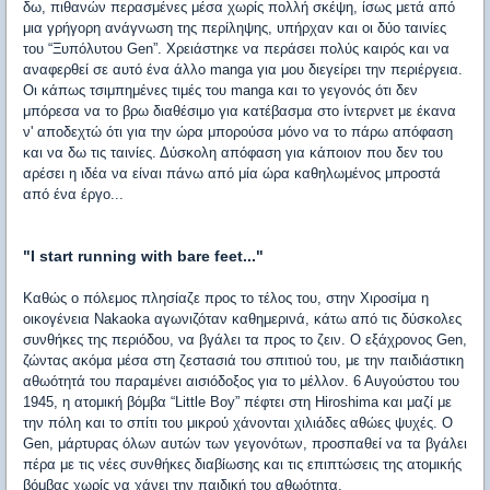
δω, πιθανών περασμένες μέσα χωρίς πολλή σκέψη, ίσως μετά από
μια γρήγορη ανάγνωση της περίληψης, υπήρχαν και οι δύο ταινίες
του “Ξυπόλυτου Gen”. Χρειάστηκε να περάσει πολύς καιρός και να
αναφερθεί σε αυτό ένα άλλο manga για μου διεγείρει την περιέργεια.
Οι κάπως τσιμπημένες τιμές του manga και το γεγονός ότι δεν
μπόρεσα να το βρω διαθέσιμο για κατέβασμα στο ίντερνετ με έκανα
ν' αποδεχτώ ότι για την ώρα μπορούσα μόνο να το πάρω απόφαση
και να δω τις ταινίες. Δύσκολη απόφαση για κάποιον που δεν του
αρέσει η ιδέα να είναι πάνω από μία ώρα καθηλωμένος μπροστά
από ένα έργο...
"I start running with bare feet..."
Καθώς ο πόλεμος πλησίαζε προς το τέλος του, στην Χιροσίμα η
οικογένεια Nakaoka αγωνιζόταν καθημερινά, κάτω από τις δύσκολες
συνθήκες της περιόδου, να βγάλει τα προς το ζειν. Ο εξάχρονος Gen,
ζώντας ακόμα μέσα στη ζεστασιά του σπιτιού του, με την παιδιάστικη
αθωότητά του παραμένει αισιόδοξος για το μέλλον. 6 Αυγούστου του
1945, η ατομική βόμβα “Little Boy” πέφτει στη Hiroshima και μαζί με
την πόλη και το σπίτι του μικρού χάνονται χιλιάδες αθώες ψυχές. Ο
Gen, μάρτυρας όλων αυτών των γεγονότων, προσπαθεί να τα βγάλει
πέρα με τις νέες συνθήκες διαβίωσης και τις επιπτώσεις της ατομικής
βόμβας χωρίς να χάνει την παιδική του αθωότητα.