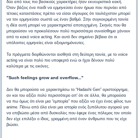
δύο από τους πιο βασικούς χαρακτήρες ήταν εκνευριστικά κακή.
Όταν βάζεις ένα παιδί να ερμηνεύσει έναν ήρωα που περνάει από
τέτοιες καταστάσεις πρέπει να είσαι σίγουρος ότι τουλάχιστον μπορεί
να τον ερμηνεύσει σωστά ως έναν βαθμό. Στην συγκεκριμένη ταινία
η ιδέα αυτή μπορεί να χαρακτηριστεί αποτυχημένη. Σκηνές που θα
μπορούσαν να προκαλέσουν πολύ περισσότερο συναίσθημα χάνουν
από το κακό voice acting. Και αυτό δεν σημαίνει βέβαια ότι οι
υπόλοιπες ερμηνείες είναι αξιομνημόνευτες.
Τα πράγματα διορθώνονται αισθητά στη δεύτερη ταινία, με το voice
acting να είναι πολύ πιο υποφερτό ενώ οι ήχοι δένουν πολύ
καλύτερα με τις εικόνες.
"Such feelings grow and overflow..."
Δεν θα μπορούσα να χαρακτηρίσω το “Hadashi Gen” αριστούργημα,
αν και του αξίζει πολύ περισσότερο απ' ότι σε άλλα, θα μπορούσα
να πω όμως ότι είναι μια “εμπειρία” που αξίζει να έχει ένας φίλος των
anime. Πάνω από όλα είναι μια ιστορία ενός ξυπόλυτου αγοριού για
να επιβιώσει μέσα από δυσκολίες που έφερε ένας πόλεμος τον οποίο
δεν είχε επιλέξει ο ίδιος, γραμμένη από έναν άνθρωπο που τις είχε
βιώσει.