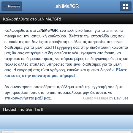
.aNiMe//GR
← Reviews
Καλωσήλθατε στο .aNiMe//GR!
Καλωσήλθατε στο
.aNiMe//GR
, ένα ελληνικό forum για τα anime, τα
manga και την ιαπωνική κουλτούρα. Βλέπετε την ιστοσελίδα μας σαν
επισκέπτης και δεν έχετε πρόσβαση σε όλες τις υπηρεσίες που είναι
διαθέσιμες για τα μέλη μας! Η εγγραφή σας στην διαδικτυακή κοινότητά
μας θα σας επιτρέψει να δημοσιεύσετε νέα μηνύματα στο forum, να
ψηφίσετε σε δημοσκοπήσεις, να πάρετε μέρος σε διαγωνισμούς μας και
πολλές άλλες επιπλέον υπηρεσίες που είναι διαθέσιμες για τα μέλη
σας. Η εγγραφή σας είναι γρήγορη, εύκολη και φυσικά δωρεάν.
Ελάτε
και εσείς στην κοινότητά μας σήμερα!
Αν συναντήσετε οποιοδήποτε πρόβλημα κατά την εγγραφή σας ή με
την πρόσβαση σας στο forum, παρακαλούμε μην διστάσετε να
επικοινωνήσετε μαζί μας
.
Guest Message by
DevFuse
Hadashi no Gen I & II