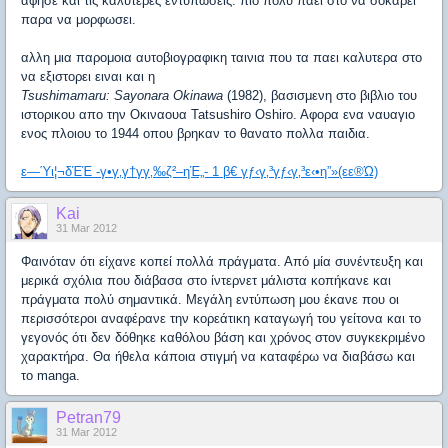
αφησε και τις καλυτερες εντυπωσεις. πιο πολυ παει στο να σοκαρει
παρα να μορφωσει.
αλλη μια παρομοια αυτοβιογραφικη ταινια που τα παει καλυτερα στο
να εξιστορει ειναι και η
Tsushimamaru: Sayonara Okinawa
(1982), βασισμενη στο βιβλιο του
ιστορικου απο την Οκιναουα Tatsushiro Oshiro. Aφορα ενα ναυαγιο
ενος πλοιου το 1944 οπου βρηκαν το θανατο πολλα παιδια.
ε―Ύι¦¬δΈΈ -γ•γ‚γ†γγ‚‰ζ²–ηΈ„- 1 β€ γƒ‹γ‚³γƒ‹γ‚³ε‹•η”»(εε®Ώ)
Kai
31 Mar 2012
Φαινόταν ότι είχανε κοπεί πολλά πράγματα. Από μία συνέντευξη και
μερικά σχόλια που διάβασα στο ίντερνετ μάλιστα κοπήκανε και
πράγματα πολύ σημαντικά. Μεγάλη εντύπωση μου έκανε που οι
περισσότεροι αναφέρανε την κορεάτικη καταγωγή του γείτονα και το
γεγονός ότι δεν δόθηκε καθόλου βάση και χρόνος στον συγκεκριμένο
χαρακτήρα. Θα ήθελα κάποια στιγμή να καταφέρω να διαβάσω και
το manga.
Petran79
31 Mar 2012