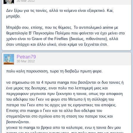
30 Mar 2012
Δεν ξέρω για τις ταινίες, αλλά το κείμενο είναι εξαιρετικό. Kai,
μπράβο.
Μπράβο σου, επίσης, που τις θύμισες. Το αντιπολεμικό anime με
θεματολογία Β' Παγκοσμίου Πολέμου που φαίνεται να έχει μείνει στο
χρόνο είναι το Grave of the Fireflies (δικαίως, πιθανότατα), αλλά
όταν υπάρχει και άλλο υλικό, είναι κρίμα να ξεχνιέται έτσι.
Petran79
30 Mar 2012
πολυ καλη παρουσιαση, τωρα τη διαβαζω πρωτη φορα.
να σημειωσω οτι τα 4 πρωτα manga που βασιζονται οι δυο ταινιες ή
ένα μερος της δευτερης, ειναι πολυ πιο λεπτομερή μιας και
περιγραφουν γεγονοτα πριν ξεκινησει η ταινια, οπως την αποφαση
του αδελφου του Γκεν να φυγει στο Μετωπο ή τη σύλληψη του
πατερα του Γκεν απο τις αρχες για τις ειρηνιστικες του αποψεις.
Επισης στο manga ο Γκεν και τα αλλα δυο αδελφια του
στιγματιζονται στο σχολειο απο τη σταση του πατερα τους και
βασανιζονται.
γενικα το manga το βρηκα απο τα καλυτερα, ενω η ταινια δεν μου