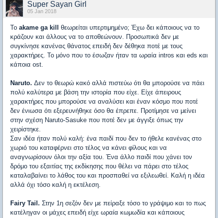
Super Sayan Girl
05 Jan 2018
Το
akame ga kill
θεωρείται υπερτιμημένο; Έχω δει κάποιους να το
κράζουν και άλλους να το αποθεώνουν. Προσωπικά δεν με
συγκίνησε κανένας θάνατος επειδή δεν δέθηκα ποτέ με τους
χαρακτήρες. Το μόνο που το έσωζαν ήταν τα ωραία intros και eds και
κάποια ost.
Naruto.
Δεν το θεωρώ κακό αλλά πιστεύω ότι θα μπορούσε να πάει
πολύ καλύτερα με βάση την ιστορία που είχε. Είχε άπειρους
χαρακτήρες που μπορούσε να αναλύσει και έναν κόσμο που ποτέ
δεν ένιωσα ότι εξερευνήθηκε όσο θα έπρεπε. Προτίμησε να μείνει
στην σχέση Naruto-Sasuke που ποτέ δεν με άγγιξε όπως την
χειρίστηκε.
Σαν ιδέα ήταν πολύ καλή: ένα παιδί που δεν το ήθελε κανένας στο
χωριό του καταφέρνει στο τέλος να κάνει φίλους και να
αναγνωρίσουν όλοι την αξία του. Ένα άλλο παιδί που χάνει τον
δρόμο του εξαιτίας της εκδίκησης που θέλει να πάρει στο τέλος
καταλαβαίνει το λάθος του και προσπαθεί να εξιλεωθεί. Καλή η ιδέα
αλλά όχι τόσο καλή η εκτέλεση.
Fairy Tail.
Στην 1η σεζόν δεν με πείραξε τόσο το γράψιμο και το πως
κατέληγαν οι μάχες επειδή είχε ωραία κωμωδία και κάποιους