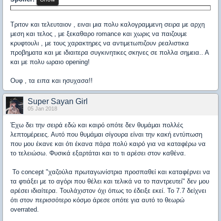
Τριτον και τελευταιον , ειναι μια πολυ καλογραμμενη σειρα με αρχη
μεση και τελος , με ξεκαθαρο romance και χωρις να παιζουμε
κρυφτουλι , με τους χαρακτηρες να αντιμετωπιζουν ρεαλιστικα
προβηματα και με ιδιαιτερα συγκινητικες σκηνες σε πολλα σημεια.. Α
και με πολυ ωραιο opening!
Ουφ , τα ειπα και ησυχασα!!
Super Sayan Girl
05 Jan 2018
Έχω δει την σειρά εδώ και καιρό οπότε δεν θυμάμαι πολλές
λεπτομέρειες. Αυτό που θυμάμαι σίγουρα είναι την κακή εντύπωση
που μου έκανε και ότι έκανα πάρα πολύ καιρό για να καταφέρω να
το τελειώσω. Φυσικά εξαρτάται και το τι αρέσει στον καθένα.
Το concept "χαζούλα πρωταγωνίστρια προσπαθεί και καταφέρνει να
τα φτιάξει με το αγόρι που θέλει και τελικά να το παντρευτεί" δεν μου
αρέσει ιδιαίτερα. Τουλάχιστον όχι όπως το έδειξε εκεί. Το 7.7 δείχνει
ότι στον περισσότερο κόσμο άρεσε οπότε για αυτό το θεωρώ
overrated.