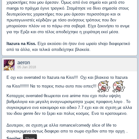
χαρακτήρες που μου άρεσαν. Όμως από ένα σημείο και μετά στο
manga το πράγμα έγινε τραγικό. Σταμάτησε να δίνει σημασία στους
δευτερεύοντες χαρακτήρες που μου άρεσαν περισσότερο και οι
πρωταγωνιστές κέρδιζαν με τόσο ανόητους τρόπους που δεν
μπορούσαν πλέον να το πάρω στα σοβαρά. Είχα ξεκινήσει το ανιμε
για την Ερζα και στο τέλος αποδείχτηκε η χειρότερη εκεί μέσα.
Itazura na Kiss.
Είχα ακούσει ότι ήταν ένα ωραίο shojo διαφορετικό
από τα άλλα, και τελικά αποδείχτηκε βλακεία.
aeron
05 Jan 2018
Ε οχι και overrated το Itazura na Kiss!!! Οχι και βλακεια το Itazura
na Kiss!!!!!!! Να το παρεις πισω αυτο που ειπες!!!
Καταρχας overrated θεωρειται ενα anime που εχει πολυ υψηλη
βαθμολογια και μεγαλη αναγνωρισιμοτητα χωρις προφανη λογο . Το
συγκεκριμενο ενα κακομοιρο και αδικο 7.7 εχει και σε σχεση με αλλα
του ιδιου genre δεν το ξερει και πολυς κοσμος. Ενα το κρατουμενο.
Δευτερον, σε σχεση με αλλα romance/comedy slice of life το
συγκεκριμενο οντως διαφερει απο το σωρο σχεδον απο την αρχη ..
Spoiler: