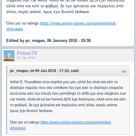
σύμβολο των car nerds. Αλλά let us be honest ΔΕΝ έχει διαλόγους
αλλά ούτε και κάτι το φοβερό, δε έχει ψιλογίνει και περίγελος από
άλλες σειρές anime, όμως έχει δυνατό fanbase.
Όσο για τα ratings
https://www.anime-planet.com/anime/initial-
d/reviews
Edited by pc_magas, 06 January 2018 - 19:38.
Petran79
07 Jan 2018
pc_magas, on 06 Jan 2018 - 17:32, said:
Initial D. Πυρώθηκε στην καρδιά μου μεν, αλλά δεν είναι και κάτι το
ιδιαίτερο παρόλο που σαν υπόθεση δεν έχει κάτι το ιδιαίτερο (παρόλα
αυτά είναι απο την εποχή που γεννήθηκε το drift) εχει γίνει σύμβολο των
car nerds. Αλλά let us be honest ΔΕΝ έχει διαλόγους αλλά ούτε και κάτι
το φοβερό, δε έχει ψιλογίνει και περίγελος από άλλες σειρές anime,
όμως έχει δυνατό fanbase.
Όσο για τα ratings
https://www.anime-planet.com/anime/initial-
d/reviews