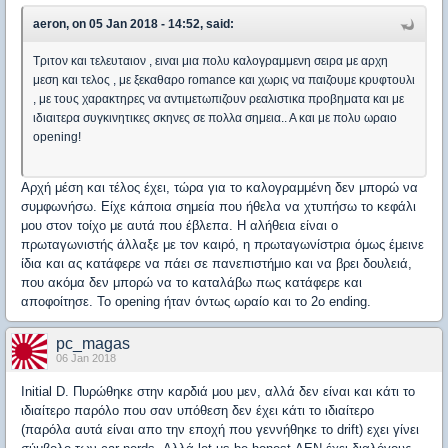
aeron, on 05 Jan 2018 - 14:52, said:
Τριτον και τελευταιον , ειναι μια πολυ καλογραμμενη σειρα με αρχη
μεση και τελος , με ξεκαθαρο romance και χωρις να παιζουμε κρυφτουλι
, με τους χαρακτηρες να αντιμετωπιζουν ρεαλιστικα προβηματα και με
ιδιαιτερα συγκινητικες σκηνες σε πολλα σημεια.. Α και με πολυ ωραιο
opening!
Αρχή μέση και τέλος έχει, τώρα για το καλογραμμένη δεν μπορώ να
συμφωνήσω. Είχε κάποια σημεία που ήθελα να χτυπήσω το κεφάλι
μου στον τοίχο με αυτά που έβλεπα. Η αλήθεια είναι ο
πρωταγωνιστής άλλαξε με τον καιρό, η πρωταγωνίστρια όμως έμεινε
ίδια και ας κατάφερε να πάει σε πανεπιστήμιο και να βρει δουλειά,
που ακόμα δεν μπορώ να το καταλάβω πως κατάφερε και
αποφοίτησε. Το opening ήταν όντως ωραίο και το 2o ending.
pc_magas
06 Jan 2018
Initial D. Πυρώθηκε στην καρδιά μου μεν, αλλά δεν είναι και κάτι το
ιδιαίτερο παρόλο που σαν υπόθεση δεν έχει κάτι το ιδιαίτερο
(παρόλα αυτά είναι απο την εποχή που γεννήθηκε το drift) εχει γίνει