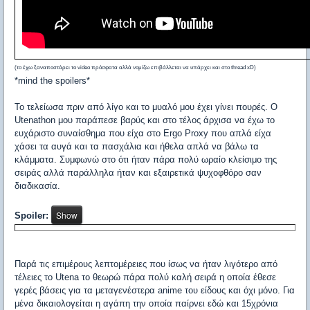
(το έχω ξαναποστάρει το video πρόσφατα αλλά νομίζω επιβάλλεται να υπάρχει και στο thread xD)
*mind the spoilers*
Το τελείωσα πριν από λίγο και το μυαλό μου έχει γίνει πουρές. Ο
Utenathon μου παράπεσε βαρύς και στο τέλος άρχισα να έχω το
ευχάριστο συναίσθημα που είχα στο Ergo Proxy που απλά είχα
χάσει τα αυγά και τα πασχάλια και ήθελα απλά να βάλω τα
κλάμματα. Συμφωνώ στο ότι ήταν πάρα πολύ ωραίο κλείσιμο της
σειράς αλλά παράλληλα ήταν και εξαιρετικά ψυχοφθόρο σαν
διαδικασία.
Spoiler:
Παρά τις επιμέρους λεπτομέρειες που ίσως να ήταν λιγότερο από
τέλειες το Utena το θεωρώ πάρα πολύ καλή σειρά η οποία έθεσε
γερές βάσεις για τα μεταγενέστερα anime του είδους και όχι μόνο. Για
μένα δικαιολογείται η αγάπη την οποία παίρνει εδώ και 15χρόνια