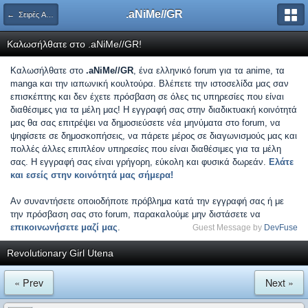
.aNiMe//GR
← Σειρές Anime
Καλωσήλθατε στο .aNiMe//GR!
Καλωσήλθατε στο
.aNiMe//GR
, ένα ελληνικό forum για τα anime, τα
manga και την ιαπωνική κουλτούρα. Βλέπετε την ιστοσελίδα μας σαν
επισκέπτης και δεν έχετε πρόσβαση σε όλες τις υπηρεσίες που είναι
διαθέσιμες για τα μέλη μας! Η εγγραφή σας στην διαδικτυακή κοινότητά
μας θα σας επιτρέψει να δημοσιεύσετε νέα μηνύματα στο forum, να
ψηφίσετε σε δημοσκοπήσεις, να πάρετε μέρος σε διαγωνισμούς μας και
πολλές άλλες επιπλέον υπηρεσίες που είναι διαθέσιμες για τα μέλη
σας. Η εγγραφή σας είναι γρήγορη, εύκολη και φυσικά δωρεάν.
Ελάτε
και εσείς στην κοινότητά μας σήμερα!
Αν συναντήσετε οποιοδήποτε πρόβλημα κατά την εγγραφή σας ή με
την πρόσβαση σας στο forum, παρακαλούμε μην διστάσετε να
επικοινωνήσετε μαζί μας
.
Guest Message by
DevFuse
Revolutionary Girl Utena
« Prev
Next »