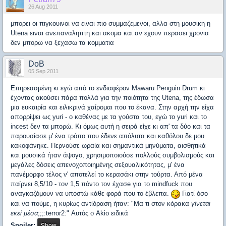
26 Aug 2011
μπορει οι πιγκουινοι να ειναι πιο συμμαζεμενοι, αλλα στη μουσικη η
Utena ειναι ανεπαναληπτη και ακομα και αν εχουν περασει χρονια
δεν μπορω να ξεχασω τα κομματια
DoB
05 Sep 2011
Επηρεασμένη κι εγώ από το ενδιαφέρον Mawaru Penguin Drum κι
έχοντας ακούσει πάρα πολλά για την ποιότητα της Utena, της έδωσα
μια ευκαιρία και ειλικρινά χαίρομαι που το έκανα. Στην αρχή την είχα
απορρίψει ως yuri - ο καθένας με τα γούστα του, εγώ το yuri και το
incest δεν τα μπορώ. Κι όμως αυτή η σειρά είχε κι απ' τα δύο και τα
παρουσίασε μ' ένα τρόπο που έδενε απόλυτα και καθόλου δε μου
κακοφάνηκε. Περνούσε ωραία και σημαντικά μηνύματα, αισθητικά
και μουσικά ήταν άψογο, χρησιμοποιούσε πολλούς συμβολισμούς και
μεγάλες δόσεις απενοχοποιημένης σεξουαλικότητας, μ' ένα
πανέμορφο τέλος ν' αποτελεί το κερασάκι στην τούρτα. Από μένα
παίρνει 8,5/10 - τον 1,5 πόντο τον έχασe για το mindfuck που
αναγκαζόμουν να υποστώ κάθε φορά που το έβλεπα.
Γιατί όσο
και να πούμε, η κυρίως αντίδραση ήταν: "Μα τι στον κόρακα
γίνεται
εκεί μέσα
;;;:terror2:" Αυτός ο Akio ειδικά
Spoiler: