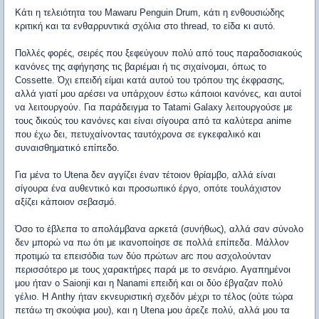
Κάτι η τελειότητα του Mawaru Penguin Drum, κάτι η ενθουσιώδης
κριτική και τα ενθαρρυντικά σχόλια στο thread, το είδα κι αυτό.
Πολλές φορές, σειρές που ξεφεύγουν πολύ από τους παραδοσιακούς
κανόνες της αφήγησης τις βαριέμαι ή τις σιχαίνομαι, όπως το
Cossette. Όχι επειδή είμαι κατά αυτού του τρόπου της έκφρασης,
αλλά γιατί μου αρέσει να υπάρχουν έστω κάποιοι κανόνες, και αυτοί
να λειτουργούν. Για παράδειγμα το Tatami Galaxy λειτουργούσε με
τους δικούς του κανόνες και είναι σίγουρα από τα καλύτερα anime
που έχω δει, πετυχαίνοντας ταυτόχρονα σε εγκεφαλικό και
συναισθηματικό επίπεδο.
Για μένα το Utena δεν αγγίζει έναν τέτοιον θρίαμβο, αλλά είναι
σίγουρα ένα αυθεντικό και προσωπικό έργο, οπότε τουλάχιστον
αξίζει κάποιον σεβασμό.
Όσο το έβλεπα το απολάμβανα αρκετά (συνήθως), αλλά σαν σύνολο
δεν μπορώ να πω ότι με ικανοποίησε σε πολλά επίπεδα. Μάλλον
προτιμώ τα επεισόδια των δύο πρώτων arc που ασχολούνταν
περισσότερο με τους χαρακτήρες παρά με το σενάριο. Αγαπημένοι
μου ήταν ο Saionji και η Nanami επειδή και οι δύο έβγαζαν πολύ
γέλιο. Η Anthy ήταν εκνευριστική σχεδόν μέχρι το τέλος (ούτε τώρα
πετάω τη σκούφια μου), και η Utena μου άρεζε πολύ, αλλά μου τα