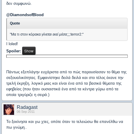
δεν συμφωνώ.
@DiamondsofBlood
Quote
"Μα τι στον κόρακα
γίνεται εκεί μέσα
;;;:terror2:"
Ι loled!
Spoiler:
Πάντως εξεπλάγην ευχάριστα από το πώς παρουσίασαν το θέμα της
σεξουαλικότητας. Εμφανίστηκε δειλά δειλά και στο τέλος έκανε την
τρελή έκρηξη, λογικό μιας και είναι ένα από τα βασικά θέματα της
εφηβείας (που ήταν ουσιαστικά ένα από τα κέντρα γύρω από τα
οποία τριγύριζε η σειρά.)
Radagast
06 Sep 2011
Το ξεκίνησα και γω χτες, οπότε όταν το τελειώσω θα επανέλθω να
πω γνώμη..