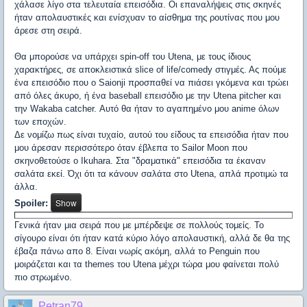
χάλασε λίγο στα τελευταία επεισόδια. Οι επαναλήψεις στις σκηνές
ήταν απολαυστικές και ενίσχυαν το αίσθημα της ρουτίνας που μου
άρεσε στη σειρά.
Θα μπορούσε να υπάρχει spin-off του Utena, με τους ίδιους
χαρακτήρες, σε αποκλειστικά slice of life/comedy στιγμές. Ας πούμε
ένα επεισόδιο που ο Saionji προσπαθεί να πιάσει γκόμενα και τρώει
από όλες άκυρο, ή ένα baseball επεισόδιο με την Utena pitcher και
την Wakaba catcher. Αυτό θα ήταν το αγαπημένο μου anime όλων
των εποχών.
Δε νομίζω πως είναι τυχαίο, αυτoύ του είδους τα επεισόδια ήταν που
μου άρεσαν περισσότερο όταν έβλεπα το Sailor Moon που
σκηνοθετούσε ο Ikuhara. Στα "δραματικά" επεισόδια τα έκαναν
σαλάτα εκεί. Όχι ότι τα κάνουν σαλάτα στο Utena, απλά προτιμώ τα
άλλα.
Spoiler:
Γενικά ήταν μια σειρά που με μπέρδεψε σε πολλούς τομείς. Το
σίγουρο είναι ότι ήταν κατά κύριο λόγο απολαυστική, αλλά δε θα της
έβαζα πάνω απο 8. Είναι νωρίς ακόμη, αλλά το Penguin που
μοιράζεται και τα themes του Utena μέχρι τώρα μου φαίνεται πολύ
πιο στρωμένο.
Petran79