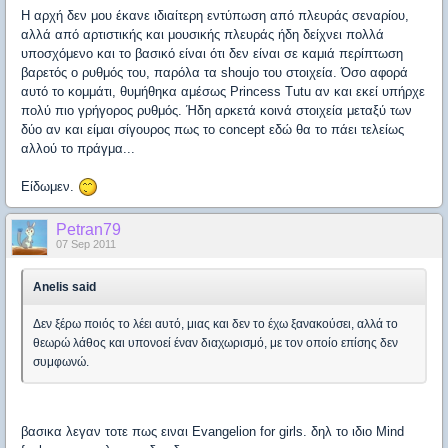
Η αρχή δεν μου έκανε ιδιαίτερη εντύπωση από πλευράς σεναρίου,
αλλά από αρτιστικής και μουσικής πλευράς ήδη δείχνει πολλά
υποσχόμενο και το βασικό είναι ότι δεν είναι σε καμιά περίπτωση
βαρετός ο ρυθμός του, παρόλα τα shoujo του στοιχεία. Όσο αφορά
αυτό το κομμάτι, θυμήθηκα αμέσως Princess Tutu αν και εκεί υπήρχε
πολύ πιο γρήγορος ρυθμός. Ήδη αρκετά κοινά στοιχεία μεταξύ των
δύο αν και είμαι σίγουρος πως το concept εδώ θα το πάει τελείως
αλλού το πράγμα...
Είδωμεν.
Petran79
07 Sep 2011
Anelis said
Δεν ξέρω ποιός το λέει αυτό, μιας και δεν το έχω ξανακούσει, αλλά το
θεωρώ λάθος και υπονοεί έναν διαχωρισμό, με τον οποίο επίσης δεν
συμφωνώ.
βασικα λεγαν τοτε πως ειναι Evangelion for girls. δηλ το ιδιο Mind