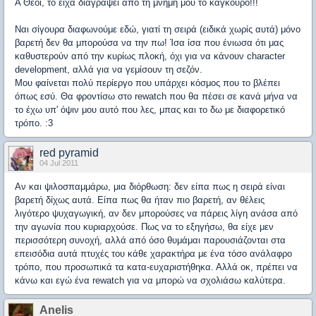
Α Θεοί, το είχα διαγράψει από τη μνήμη μου το καγκουρό!!!
Ναι σίγουρα διαφωνούμε εδώ, γιατί τη σειρά (ειδικά χωρίς αυτά) μόνο
βαρετή δεν θα μπορούσα να την πω! Ίσα ίσα που ένιωσα ότι μας
καθυστερούν από την κυρίως πλοκή, όχι για να κάνουν character
development, αλλά για να γεμίσουν τη σεζόν.
Μου φαίνεται πολύ περίεργο που υπάρχει κόσμος που το βλέπει
όπως εσύ. Θα φροντίσω στο rewatch που θα πέσει σε κανά μήνα να
το έχω υπ' όψιν μου αυτό που λες, μπας και το δω με διαφορετικό
τρόπο. :3
red pyramid
04 Jul 2011
Αν και ψιλοσπαμμάρω, μια διόρθωση: δεν είπα πως η σειρά είναι
βαρετή δίχως αυτά. Είπα πως θα ήταν πιο βαρετή, αν θέλεις
λιγότερο ψυχαγωγική, αν δεν μπορούσες να πάρεις λίγη ανάσα από
την αγωνία που κυριαρχούσε. Πως να το εξηγήσω, θα είχε μεν
περισσότερη συνοχή, αλλά από όσο θυμάμαι παρουσιάζονται στα
επεισόδια αυτά πτυχές του κάθε χαρακτήρα με ένα τόσο ανάλαφρο
τρόπο, που προσωπικά τα κατα-ευχαριστήθηκα. Αλλά οκ, πρέπει να
κάνω και εγώ ένα rewatch για να μπορώ να σχολιάσω καλύτερα.
Anelis