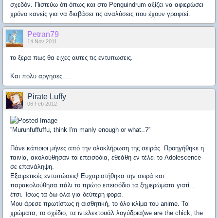
σχεδόν. Πιστεύω ότι όπως και στο Penguindrum αξίζει να αφιερώσει
χρόνο κανείς για να διαβάσει τις αναλύσεις που έχουν γραφτεί.
Petran79
14 Nov 2011
το ξερα πως θα ειχες αυτες τις εντυπωσεις.
Και πολυ αργησες.....
Pirate Luffy
06 Feb 2012
''Murunfuffuffu, think I'm manly enough or what..?''
Πάνε κάποιοι μήνες από την ολοκλήρωση της σειράς. Προηγήθηκε η
ταινία, ακολούθησαν τα επεισόδια, εθεάθη εν τέλει το Adolescence
σε επανάληψη.
Εξαιρετικές εντυπώσεις! Ευχαριστήθηκα την σειρά και
παρακολούθησα πάλι το πρώτο επεισόδιο τα ξημερώματα γιατί...
έτσι. Ίσως τα δω όλα για δεύτερη φορά.
Μου άρεσε πρωτίστως η αισθητική, το όλο κλίμα του anime. Τα
χρώματα, το σχέδιο, τα ιντελεκτουάλ λογύδρια(we are the chick, the