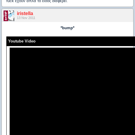
fuck εχουν απλα το ειδος διαφερει.
iristella
13 Nov 2011
*bump*
Youtube Video