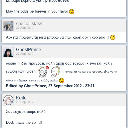
Μπράβο κορίτσια για την προσπάθεια!
May the odds be forever in your favor
specialistas4
27 Sep 2012
Αρκετά πρωτότυπη ιδέα μπορώ να πω, καλή αρχή κορίτσια !!
GhostPrince
27 Sep 2012
ωραία η ιδέα πράγρατι, καλη αρχή σας εύχομαι κιεγώ και καλή
ένωση των fujoshi
.
..αν και τα πα και στο φόρουμ, είπα να τη
κάνω την έγραφη κιεγω σα καλός stalker
Edited by GhostPrince, 27 September 2012 - 23:41.
Keito
28 Sep 2012
Σας ευχαριστούμε πολύ.
DoB, that's the spirit!!