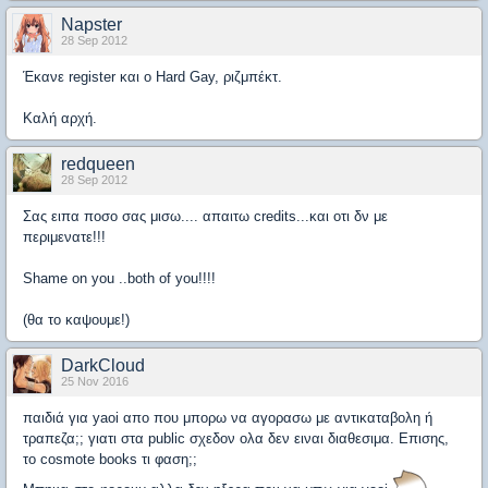
Napster
28 Sep 2012
Έκανε register και ο Hard Gay, ριζμπέκτ.
Καλή αρχή.
redqueen
28 Sep 2012
Σας ειπα ποσο σας μισω.... απαιτω credits...και οτι δν με
περιμενατε!!!
Shame on you ..both of you!!!!
(θα το καψουμε!)
DarkCloud
25 Nov 2016
παιδιά για yaoi απο που μπορω να αγορασω με αντικαταβολη ή
τραπεζα;; γιατι στα public σχεδον ολα δεν ειναι διαθεσιμα. Επισης,
το cosmote books τι φαση;;