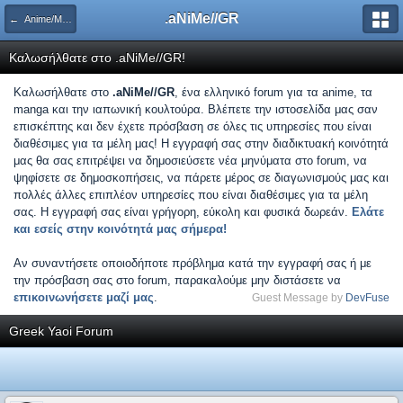
.aNiMe//GR
← Anime/Manga στην Ελλάδα
Καλωσήλθατε στο .aNiMe//GR!
Καλωσήλθατε στο
.aNiMe//GR
, ένα ελληνικό forum για τα anime, τα
manga και την ιαπωνική κουλτούρα. Βλέπετε την ιστοσελίδα μας σαν
επισκέπτης και δεν έχετε πρόσβαση σε όλες τις υπηρεσίες που είναι
διαθέσιμες για τα μέλη μας! Η εγγραφή σας στην διαδικτυακή κοινότητά
μας θα σας επιτρέψει να δημοσιεύσετε νέα μηνύματα στο forum, να
ψηφίσετε σε δημοσκοπήσεις, να πάρετε μέρος σε διαγωνισμούς μας και
πολλές άλλες επιπλέον υπηρεσίες που είναι διαθέσιμες για τα μέλη
σας. Η εγγραφή σας είναι γρήγορη, εύκολη και φυσικά δωρεάν.
Ελάτε
και εσείς στην κοινότητά μας σήμερα!
Αν συναντήσετε οποιοδήποτε πρόβλημα κατά την εγγραφή σας ή με
την πρόσβαση σας στο forum, παρακαλούμε μην διστάσετε να
επικοινωνήσετε μαζί μας
.
Guest Message by
DevFuse
Greek Yaoi Forum