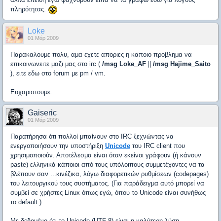
πληρότητας.
Loke
01 Μάρ 2009
Παρακαλουμε πολυ, αμα εχετε αποριες η καποιο προβλημα να
επικοινωνειτε μαζι μας στο irc (
/msg Loke_AF
||
/msg Hajime_Saito
), ειτε εδω στο forum με pm / vm.
Ευχαριστουμε.
Gaiseric
01 Μάρ 2009
Παρατήρησα ότι πολλοί μπαίνουν στο IRC ξεχνώντας να
ενεργοποιήσουν την υποστήριξη
Unicode
του IRC client που
χρησιμοποιούν. Αποτέλεσμα είναι όταν εκείνοι γράφουν (ή κάνουν
paste) ελληνικά κάποιοι από τους υπόλοιπους συμμετέχοντες να τα
βλέπουν σαν ...κινέζικα, λόγω διαφορετικών ρυθμίσεων (codepages)
του λειτουργικού τους συστήματος. (Για παράδειγμα αυτό μπορεί να
συμβεί σε χρήστες Linux όπως εγώ, όπου το Unicode είναι συνήθως
το default.)
Με δεδομένο ότι το Unicode (UTF-8) είναι η καλύτερη λύση