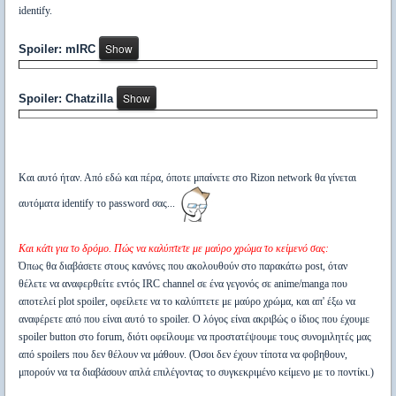
identify.
Spoiler: mIRC
Spoiler: Chatzilla
Και αυτό ήταν. Από εδώ και πέρα, όποτε μπαίνετε στο Rizon network θα γίνεται
αυτόματα identify το password σας...
Και κάτι για το δρόμο. Πώς να καλύπτετε με μαύρο χρώμα το κείμενό σας:
Όπως θα διαβάσετε στους κανόνες που ακολουθούν στο παρακάτω post, όταν
θέλετε να αναφερθείτε εντός IRC channel σε ένα γεγονός σε anime/manga που
αποτελεί plot spoiler, οφείλετε να το καλύπτετε με μαύρο χρώμα, και απ' έξω να
αναφέρετε από που είναι αυτό το spoiler. Ο λόγος είναι ακριβώς ο ίδιος που έχουμε
spoiler button στο forum, διότι οφείλουμε να προστατέψουμε τους συνομιλητές μας
από spoilers που δεν θέλουν να μάθουν. (Όσοι δεν έχουν τίποτα να φοβηθουν,
μπορούν να τα διαβάσουν απλά επιλέγοντας το συγκεκριμένο κείμενο με το ποντίκι.)