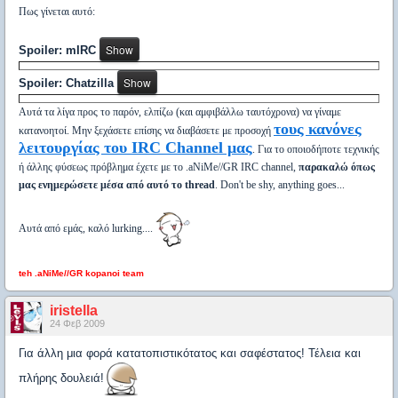
Πως γίνεται αυτό:
Spoiler: mIRC
Spoiler: Chatzilla
Αυτά τα λίγα προς το παρόν, ελπίζω (και αμφιβάλλω ταυτόχρονα) να γίναμε
τους κανόνες
κατανοητοί. Μην ξεχάσετε επίσης να διαβάσετε με προσοχή
λειτουργίας του IRC Channel μας
. Για το οποιοδήποτε τεχνικής
ή άλλης φύσεως πρόβλημα έχετε με το .aNiMe//GR IRC channel,
παρακαλώ όπως
μας ενημερώσετε μέσα από αυτό το thread
. Don't be shy, anything goes...
Αυτά από εμάς, καλό lurking....
teh .aNiMe//GR kopanoi team
iristella
24 Φεβ 2009
Για άλλη μια φορά κατατοπιστικότατος και σαφέστατος! Τέλεια και
πλήρης δουλειά!