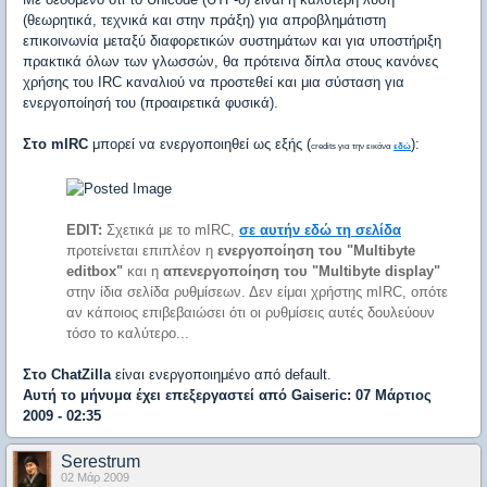
(θεωρητικά, τεχνικά και στην πράξη) για απροβλημάτιστη
επικοινωνία μεταξύ διαφορετικών συστημάτων και για υποστήριξη
πρακτικά όλων των γλωσσών, θα πρότεινα δίπλα στους κανόνες
χρήσης του IRC καναλιού να προστεθεί και μια σύσταση για
ενεργοποίησή του (προαιρετικά φυσικά).
Στο mIRC
μπορεί να ενεργοποιηθεί ως εξής (
):
credits για την εικόνα
εδώ
EDIT:
Σχετικά με το mIRC,
σε αυτήν εδώ τη σελίδα
προτείνεται επιπλέον η
ενεργοποίηση του "Multibyte
editbox"
και η
απενεργοποίηση του "Multibyte display"
στην ίδια σελίδα ρυθμίσεων. Δεν είμαι χρήστης mIRC, οπότε
αν κάποιος επιβεβαιώσει ότι οι ρυθμίσεις αυτές δουλεύουν
τόσο το καλύτερο...
Στο ChatZilla
είναι ενεργοποιημένο από default.
Αυτή το μήνυμα έχει επεξεργαστεί από
Gaiseric
: 07 Μάρτιος
2009 - 02:35
Serestrum
02 Μάρ 2009