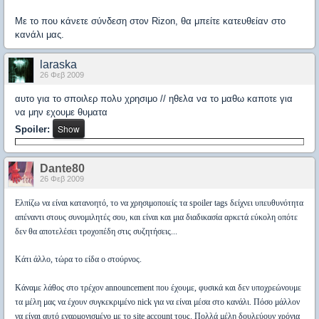
Με το που κάνετε σύνδεση στον Rizon, θα μπείτε κατευθείαν στο
κανάλι μας.
laraska
26 Φεβ 2009
αυτο για το σποιλερ πολυ χρησιμο // ηθελα να το μαθω καποτε για
να μην εχουμε θυματα
Spoiler:
Dante80
26 Φεβ 2009
Ελπίζω να είναι κατανοητό, το να χρησιμοποιείς τα spoiler tags δείχνει υπευθυνότητα
απέναντι στους συνομιλητές σου, και είναι και μια διαδικασία αρκετά εύκολη οπότε
δεν θα αποτελέσει τροχοπέδη στις συζητήσεις...
Κάτι άλλο, τώρα το είδα ο στούρνος.
Κάναμε λάθος στο τρέχον announcement που έχουμε, φυσικά και δεν υποχρεώνουμε
τα μέλη μας να έχουν συγκεκριμένο nick για να είναι μέσα στο κανάλι. Πόσο μάλλον
να είναι αυτό εναρμονισμένο με το site account τους. Πολλά μέλη δουλεύουν χρόνια