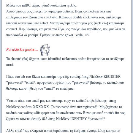
Μέσω του mIRC τώρα, η διαδικασία είναι η εξής:
Aφού μπούμε μας ανοίγει το παράθυρο options. Πάμε connect-servers και
επιλέγουμε τον Rizon από την λίστα. Κάνουμε double click πάνω του, επιλέγουμε
random server και μετά select. Μετά βάζουμε τα στοιχεία μας (nick κτλ) και πατάμε
connect. Περιμένουμε, και μετά από λίγο μας ανοίγει ένα παράθυρο, που μας λέει σε
ποιο κανάλι να μπούμε. Γράφουμε
anime.gr
και...voila...^^
Nαι αλλά δεν μπαίνει...
Το channel (θα) δέχεται μονο identified nicknames οπότε θα πρέπει να το φτιάξουμε
αυτό.
Πάμε στο tab του Rizon και πατάμε την εξής εντολή:
/msg NickServ REGISTER
*password* *email*
, προφανώς στη θέση του *password* βάζουμε το κωδικό που
θέλουμε και στη θέση του *email* το email μας.
Ύστερα πάμε στο email μας και κάνουμε copy το κωδικό επιβεβαίωσης :
/msg
NickServ confirm
XXXXXX
. Τo nickname είναι πια registered!! Μη ξεχάσετε το
κωδικό σας καθώς κάθε φορά που θα συνδέεστε στον Rizon με αυτό το nick θα σας
ζητάει να κάνετε identify δλδ
/msg NickServ IDENTIFY *password*
Aλλα επειδή ως ελληνικά τέκνα βαριόμαστε τη ζωή μας, έχουμε λύση και για το