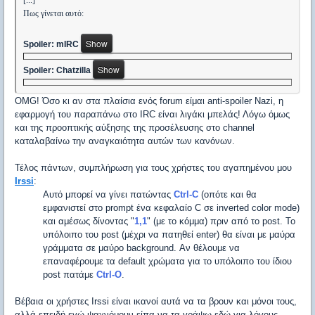
[...]
Πως γίνεται αυτό:
Spoiler: mIRC
Spoiler: Chatzilla
OMG! Όσο κι αν στα πλαίσια ενός forum είμαι anti-spoiler Nazi, η
εφαρμογή του παραπάνω στο IRC είναι λιγάκι μπελάς! Λόγω όμως
και της προοπτικής αύξησης της προσέλευσης στο channel
καταλαβαίνω την αναγκαιότητα αυτών των κανόνων.
Τέλος πάντων, συμπλήρωση για τους χρήστες του αγαπημένου μου
Irssi
:
Αυτό μπορεί να γίνει πατώντας
Ctrl-C
(οπότε και θα
εμφανιστεί στο prompt ένα κεφαλαίο C σε inverted color mode)
και αμέσως δίνοντας "
1,1
" (με το κόμμα) πριν από το post. Το
υπόλοιπο του post (μέχρι να πατηθεί enter) θα είναι με μαύρα
γράμματα σε μαύρο background. Αν θέλουμε να
επαναφέρουμε τα default χρώματα για το υπόλοιπο του ίδιου
post πατάμε
Ctrl-O
.
Βέβαια οι χρήστες Irssi είναι ικανοί αυτά να τα βρουν και μόνοι τους,
αλλά επειδή εγώ ψαχνόμουν είπα να τα γράψω εδώ για λόγους