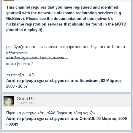
This channel requires
that you have registered
and identified
yourself
with the network'
s nickname registration
services (e.g.
NickServ)
. Please see the
documentation of
this network's
nickname
registration services
that should be found
in the MOTD
(/motd
to display it).
μου βγαζει τουτο... εχω κανει το πραματακι που λεγεται στο 1ο ποστ
αλλα γιοκ...
κατι δεν εχω κανει / κανω σωστα...
καμια βοηθεια?
το εφτιαξα... XD
Αυτή το μήνυμα έχει επεξεργαστεί από
Serestrum
: 02 Μάρτιος
2009 - 16:37
Orion19
05 Μάρ 2009
Πήγα να ρωτήσω κάτι, αλλά βρήκα τη λύση νομίζω..
Αυτή το μήνυμα έχει επεξεργαστεί από
Orion19
: 05 Μάρτιος 2009
- 00:49