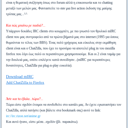
είναι η θεματική συζήτηση όπως στο forum αλλά η επικοινωνία και το chatting
μεταξύ των μελών μας. Φανταστείτε το σαν μια live action έκδοση της μαύρης
τρύπας μας...^^
Και πώς μπαίνω ρε παιδιά?...
Υπάρχουν δεκάδες IRC clients στο κουρμπέτι, με πιο γνωστό τον θρυλικό mIRC
client που μας συντροφεύει από τα πρώτα βήματά μας στο internet (1995 για όσους
θυμούνται το τέλος των BBS). Ένας πολύ γρήγορος και εύκολος στην εκμάθηση
client είναι και ο ChatZilla, που έχει το προνόμιο να αποτελεί plug in του mozilla
firefox που λίγο έως πολύ οι περισσότεροι χρησιμοποιούμε.
Και οι 2 είναι ταμάμ για
την δουλειά μας, οπότε επιλέγετε κατά συνείδησιν...(mIRC για περισσότερες
δυνατότητες, ChatZilla για plug-n-play ευκολία).
Download mIRC
Add ChatZilla to Firefox
Άντε και τα έβαλα...τώρα?...
Τώρα είστε σχεδόν έτοιμοι να συνδεθείτε στο κανάλι μας. Αν έχετε εγκαταστήσει τον
ChatZilla, απλά πατήστε (και βάλετε στα bookmark σας) αυτό το link:
irc://irc.rizon.net/anime.gr
Και αυτό ήτανε, είστε μέσα...σχεδόν (βλ. παρακάτω).