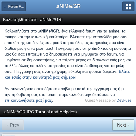
.aNiMe//GR
← Forum Feedback
Καλωσήλθατε στο .aNiMe//GR!
Καλωσήλθατε στο
.aNiMe//GR
, ένα ελληνικό forum για τα anime, τα
manga και την ιαπωνική κουλτούρα. Βλέπετε την ιστοσελίδα μας σαν
επισκέπτης και δεν έχετε πρόσβαση σε όλες τις υπηρεσίες που είναι
διαθέσιμες για τα μέλη μας! Η εγγραφή σας στην διαδικτυακή κοινότητά
μας θα σας επιτρέψει να δημοσιεύσετε νέα μηνύματα στο forum, να
ψηφίσετε σε δημοσκοπήσεις, να πάρετε μέρος σε διαγωνισμούς μας και
πολλές άλλες επιπλέον υπηρεσίες που είναι διαθέσιμες για τα μέλη
σας. Η εγγραφή σας είναι γρήγορη, εύκολη και φυσικά δωρεάν.
Ελάτε
και εσείς στην κοινότητά μας σήμερα!
Αν συναντήσετε οποιοδήποτε πρόβλημα κατά την εγγραφή σας ή με
την πρόσβαση σας στο forum, παρακαλούμε μην διστάσετε να
επικοινωνήσετε μαζί μας
.
Guest Message by
DevFuse
.aNiMe//GR IRC Turorial and Helpdesk
« Prev
Next »