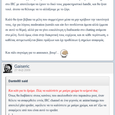
στο IRC με αποτέλεσμα να έχουν το δικό τους χαρακτηριστικό handle, και θα ήταν
τουλ. άτοπο να θέλουμε να το αλλάξουμε με το ζόρι.
Καλό θα ήταν βέβαια τα μέλη που συμμετέχουν μέσα να μην κρύβουν την ταυτότητά
τους, όχι για λόγους moderation (κανάλι και site δεν συνδέονται άμεσα αλλά έμμεσα
σε αυτό το θέμα), αλλά για να γίνει ευκολότερη η διαδικασία στο chatting ανάμεσα
στα μέλη. Αυτό όμως είναι στην διακριτική τους ευχέρεια, και σε κάθε περίπτωση, ο
καθένας αντιμετωπίζεται βάσει πράξεων και όχι προθέσεων ή σημείων αναφοράς.
Και πάλι συγνώμη για το announce, βουρ!...
Gaiseric
27 Φεβ 2009
Dante80 said
Και κάτι για το δρόμο. Πώς να καλύπτετε με μαύρο χρώμα το κείμενό σας:
Όπως θα διαβάσετε στους κανόνες που ακολουθούν στο παρακάτω post, όταν
θέλετε να αναφερθείτε εντός IRC channel σε ένα γεγονός σε anime/manga που
αποτελεί plot spoiler, οφείλετε να το καλύπτετε με μαύρο χρώμα, και απ' έξω να
αναφέρετε από που είναι αυτό το spoiler.