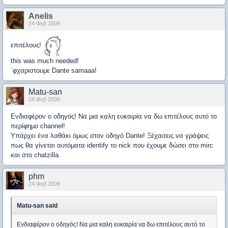
Anelis
24 Φεβ 2009
επιτέλους!
this was much needed!
΄φχαριστουμε Dante samaaa!
Matu-san
24 Φεβ 2009
Ενδιαφέρον ο οδηγός! Να μια καλη ευκαιρία να δω επιτέλους αυτό το
περίφημο channel!
Υπάρχει ένα λαθάκι όμως στον οδηγό Dante! Ξέχασεις να γράψεις
πως θα γίνεται αυτόματα identify το nick που έχουμε δώσει στο mirc
και στο chatzilla.
phm
24 Φεβ 2009
Matu-san said
Ενδιαφέρον ο οδηγός! Να μια καλη ευκαιρία να δω επιτέλους αυτό το