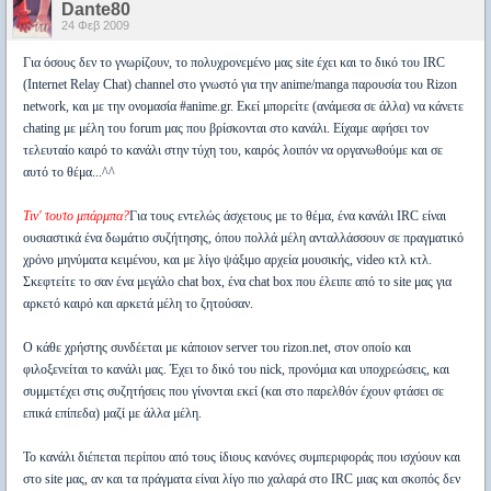
Dante80
24 Φεβ 2009
Για όσους δεν το γνωρίζουν, το πολυχρονεμένο μας site έχει και το δικό του IRC
(Internet Relay Chat) channel στο γνωστό για την anime/manga παρουσία του Rizon
network, και με την ονομασία #anime.gr. Εκεί μπορείτε (ανάμεσα σε άλλα) να κάνετε
chating με μέλη του forum μας που βρίσκονται στο κανάλι. Είχαμε αφήσει τον
τελευταίο καιρό το κανάλι στην τύχη του, καιρός λοιπόν να οργανωθούμε και σε
αυτό το θέμα...^^
Τιν' τουτο μπάρμπα?
Για τους εντελώς άσχετους με το θέμα, ένα κανάλι IRC είναι
ουσιαστικά ένα δωμάτιο συζήτησης, όπου πολλά μέλη ανταλλάσσουν σε πραγματικό
χρόνο μηνύματα κειμένου, και με λίγο ψάξιμο αρχεία μουσικής, video κτλ κτλ.
Σκεφτείτε το σαν ένα μεγάλο chat box, ένα chat box που έλειπε από το site μας για
αρκετό καιρό και αρκετά μέλη το ζητούσαν.
Ο κάθε χρήστης συνδέεται με κάποιον server του rizon.net, στον οποίο και
φιλοξενείται το κανάλι μας. Έχει το δικό του nick, προνόμια και υποχρεώσεις, και
συμμετέχει στις συζητήσεις που γίνονται εκεί (και στο παρελθόν έχουν φτάσει σε
επικά επίπεδα) μαζί με άλλα μέλη.
Το κανάλι διέπεται περίπου από τους ίδιους κανόνες συμπεριφοράς που ισχύουν και
στο site μας, αν και τα πράγματα είναι λίγο πιο χαλαρά στο IRC μιας και σκοπός δεν