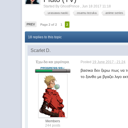
Started By
GhostPrince
,
Jun 18 2017 11:18
urasawa naoki
osamu tezuka
anime series
PREV
Page 2 of 2
1
2
18 replies to this topic
Scarlet D.
Έχω δει και χειρότερα.
Posted
19 June 2017 - 21:24
βασικα δεν ξερω πως να το
το ξανθο με βγαζει λιγο ε
Members
244 posts