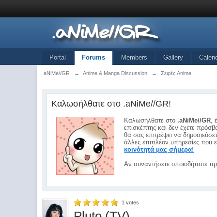
Portal
Forums
Members
Gallery
Calen
.aNiMe//GR
→
Anime & Manga Discussion
→
Σειρές Anime
Καλωσήλθατε στο .aNiMe//GR!
Καλωσήλθατε στο
.aNiMe//GR
, 
επισκέπτης και δεν έχετε πρόσβα
θα σας επιτρέψει να δημοσιεύσε
άλλες επιπλέον υπηρεσίες που ε
κοινότητά μας σήμερα!
Αν συναντήσετε οποιοδήποτε πρ
1
votes
Pluto (TV)