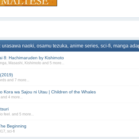
: urasawa naoki, osamu tezuka, anime series, sci-fi, manga ada
i 8: Hachimaruden by Kishimoto
nga
,
Masashi
,
Kishimoto
and 5 more...
 (2019)
ords
and 7 more...
no Kora wa Sajou ni Utau | Children of the Whales
and 4 more...
tsuri
o feel.
and 5 more...
The Beginning
017
,
sci-fi