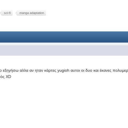
sci-fi
manga adaptation
 εξηγήσω αλλα αν ηταν κάρτες yugioh αυτοι οι δυο και έκανες πολυμερισ
κτός XD