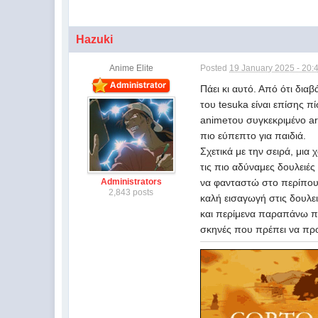
Hazuki
Anime Elite
Posted
19 January 2025 - 20:
Πάει κι αυτό. Από ότι δι
του tesuka είναι επίσης π
animeτου συγκεκριμένο arc
πιο εύπεπτο για παιδιά.
Σχετικά με την σειρά, μια
τις πιο αδύναμες δουλειές
Administrators
να φανταστώ στο περίπου τ
2,843 posts
καλή εισαγωγή στις δουλει
και περίμενα παραπάνω πρά
σκηνές που πρέπει να προ