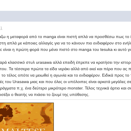
41
αβάζω η μεταφορά από το manga είναι πιστή απλά να προσθέσω πως το 
ίστη απλά με κάποιες αλλαγές για να το κάνουν πιο ενδιαφέρον στο ενήλ
 είναι η πρώτη φορά που μένει πιστό στο manga του tesuka κι αυτό για
 χαρά κλασσικό στυλ urasawa αλλά επειδή έπρεπε να κρατήσει την ιστορί
 του. Τα τέσσερα πρώτα τα είδα νεράκι αλλά από εκεί και πέρα που ας
ο τέλος οπότε να μειωθεί η αγωνία και το ενδιαφέρον. Ειδικά προς το τ
ές του Urasawa μιας και που όλες οι υπόλοιπες είναι αρκετά μεγάλες σ
γματα π.χ. ένα δεύτερο μικρότερο monster. Τέλος τεχνικά άρτιο και σκ
σέξει ο θεατής να πιάσει το ζουμί της υπόθεσης.