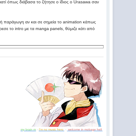
ατί όπως διάβασα το ζήτησε ο ίδιος ο Urasawa σαν
αλή παράγωγη αν και σε σημεία το animation κάπως
ρεσε το intro με τα manga panels, θύμιζε κάτι από
my brain rn
-
I'm no music hero
-
welcome in mobage hell