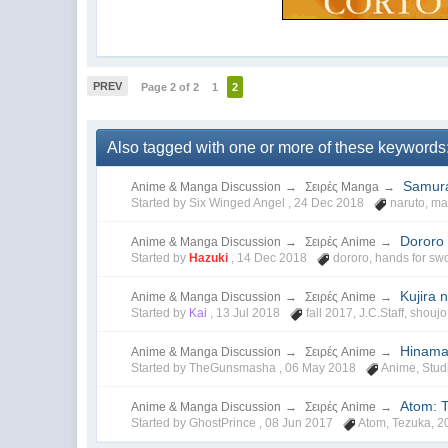
PREV
Page 2 of 2
1
2
Also tagged with one or more of these keywords
Samura
Anime & Manga Discussion
→
Σειρές Manga
→
Started by Six Winged Angel ,
24 Dec 2018
naruto
,
ma
Dororo
Anime & Manga Discussion
→
Σειρές Anime
→
Started by
Hazuki
,
14 Dec 2018
dororo
,
hands for sw
Kujira 
Anime & Manga Discussion
→
Σειρές Anime
→
Started by
Kai
,
13 Jul 2018
fall 2017
,
J.C.Staff
,
shoujo
Hinama
Anime & Manga Discussion
→
Σειρές Anime
→
Started by TheGunsmasha ,
06 May 2018
Anime
,
Studi
Atom: 
Anime & Manga Discussion
→
Σειρές Anime
→
Started by GhostPrince ,
08 Jun 2017
Atom
,
Tezuka
,
2