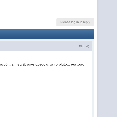
Please log in to reply
#16
μό... ε... θα έβγαινε αυτός απο το pluto... ωστοσο