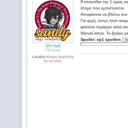
8 επεισόδια της 1 ώρας κ
άτομο που εμπιστεύεται.
Αποφάσισα να βλέπω ένα 
Για αρχή, όπως ήταν αναμ
φαίνεται περίεργο αλλά εί
Marvel intros. Το βρήκα χ
Spoiler: ep1 spoilers
GFX Staff
726 posts
Location
always searching
for nii-chan