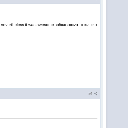
nevertheless it was awesome..ειδικα εκεινα το κωμικα
#6