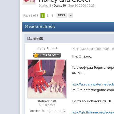
Started By
Dante80
,
Sep 30 2006 09:23
NEXT
»
Page 1 of 7
1
2
3
95 replies to this topic
Dante80
(╯°□°）╯︵ ┻━┻
Posted
30 September 2006 - 
Η & C τέλος.
Τα υποψήφια θύματα παρακ
ANIME.
http://a.scarywater.net/sol
irc://irc.enterthegame.com
Για τα soundtracks σε DDL
Retired Staff
5,518 posts
Location
今、そこにいる僕
http://gh.ffshrine.org/sou