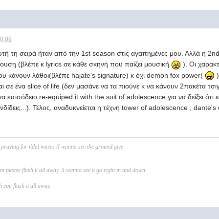
10:09
υτή τη σειρά ήταν από την 1st season στις αγαπημένες μου. Αλλά η 2n
υση (βλέπε κ lyrics σε κάθε σκηνή που παίζει μουσική
). Οι χαρακ
 κάνουν λάθοι(βλέπε hajate's signature) κ όχι demon fox power(
)
ι σε ένα slice of life (δεν μασάνε να τα πιούνε κ να κάνουν 2πακέτα τσιγ
να επισόδειο re-equiped it with the suit of adolescence για να δείξει ότι
ίδεις...). Τέλος, αναδυκνείεται η τέχνη tower of adolescence , dante's
 praying for tidal waves /I wanna see the ground give
 please flush it all away. /I wanna see it go right in and down.
 you flush it all away.