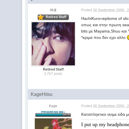
神速
Posted
30 September 2006 - 
HachiKuro=epitome of slice
οπως και στην πρωτη seas
bits με Μayama,Shuu και 
*κριμα που δεν εχει αλλο
Retired Staff
3,707 posts
KageHitsu
Kage
Posted
30 September 2006 - 
Καταπληκτικο ανιμε ειδα μ
I put up my headphones