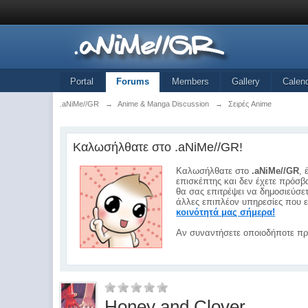
Portal
Forums
Members
Gallery
Calen
.aNiMe//GR
→
Anime & Manga Discussion
→
Σειρές Anime
Καλωσήλθατε στο .aNiMe//GR!
Καλωσήλθατε στο
.aNiMe//GR
, 
επισκέπτης και δεν έχετε πρόσβα
θα σας επιτρέψει να δημοσιεύσε
άλλες επιπλέον υπηρεσίες που ε
κοινότητά μας σήμερα!
Αν συναντήσετε οποιοδήποτε πρ
Honey and Clover