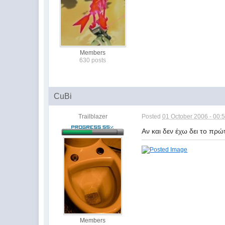
Members
630 posts
CuBi
Trailblazer
Posted
01 October 2006 - 00:
Αν και δεν έχω δει το πρώ
Members