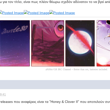
για τον τίτλο, είναι πως πλέον θέωρω σχεδόν αδύνατον το να βγεί ani
.aNiMe//GR IRC Channel ~ Better than sex, batteries included.
09:41
eleases που αναφέρεις είναι τα "Honey & Clover II" που αποτελούν συ