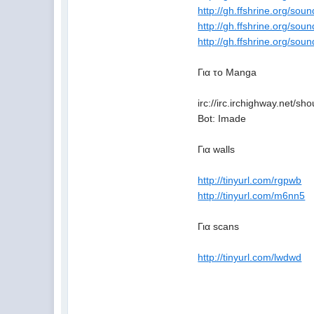
http://gh.ffshrine.org/sou
http://gh.ffshrine.org/sou
http://gh.ffshrine.org/sou
Για το Manga
irc://irc.irchighway.net/sh
Bot: Imade
Για walls
http://tinyurl.com/rgpwb
http://tinyurl.com/m6nn5
Για scans
http://tinyurl.com/lwdwd