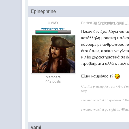
Epinephrine
HMMY
Posted
30 September 2006 - 
Πλέον δεν έχω λόγια για α
κατάλληλη μουσική υπόκρο
κάνουμε με ανθρώπους που
έτσι όπως πρέπει να γίνετα
κ λέει χαρακτηριστικά σε έ
προβλήματα αλλά κ πάλι ενδ
Είμαι καμμένος ε?
Members
442 posts
Cuz I'm praying for rain / And I'm
way.
I wanna watch it all go down. / Mom
I wanna watch it go right in. /Watch
yami