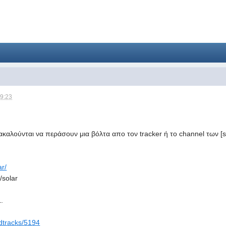
09:23
αλούνται να περάσουν μια βόλτα απο τον tracker ή το channel των [s
ar/
/solar
.
ndtracks/5194