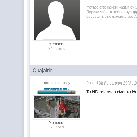
Ύστερα από αρκετά ώριμη σκέψ
Παρακαλούνται όσοι προγραμμ
συμμετείχε στις αλυσίδες του 
Members
345 posts
Quajafrie
I dance modestly.
Posted
30 September 2006 - 
Τα HD releases είναι τα H
Members
523 posts