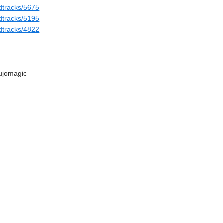
ndtracks/5675
ndtracks/5195
ndtracks/4822
oujomagic