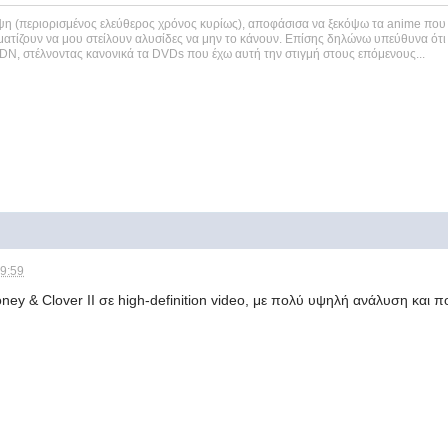
η (περιορισμένος ελεύθερος χρόνος κυρίως), αποφάσισα να ξεκόψω τα anime που 
ατίζουν να μου στείλουν αλυσίδες να μην το κάνουν. Επίσης δηλώνω υπεύθυνα ότ
ADN, στέλνοντας κανονικά τα DVDs που έχω αυτή την στιγμή στους επόμενους...
09:59
oney & Clover II σε high-definition video, με πολύ υψηλή ανάλυση και 