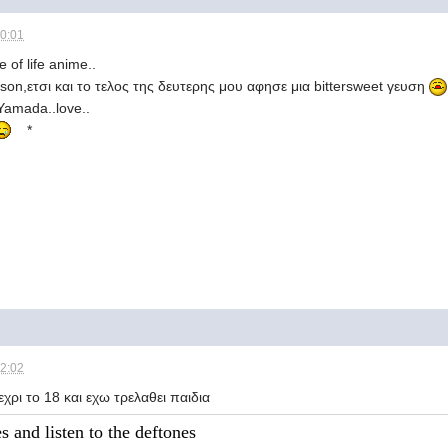
20:01
 of life anime..
on,ετσι και το τελος της δευτερης μου αφησε μια bittersweet γευση
Yamada..love..
*
22:02
εχρι το 18 και εχω τρελαθει παιδια
 and listen to the deftones