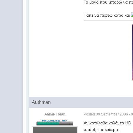
To μόνο που μπορώ να πω 
Tαπεινά πέφτω κάτω και
Authman
Anime Freak
Posted
30 September 2006 - 
Αν κατάλαβα καλά, τα HD r
υπάρξει μπέρδεμα...