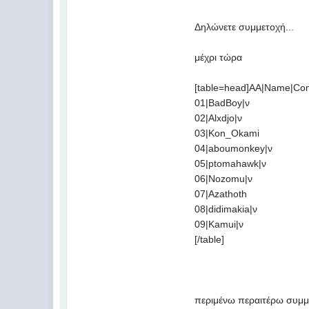
Δηλώνετε συμμετοχή...
μέχρι τώρα
[table=head]AA|Name|Con
01|BadBoy|ν
02|Alxdjo|ν
03|Kon_Okami
04|aboumonkey|ν
05|ptomahawk|ν
06|Nozomu|ν
07|Azathoth
08|didimakia|ν
09|Kamui|ν
[/table]
περιμένω περαιτέρω συμμε