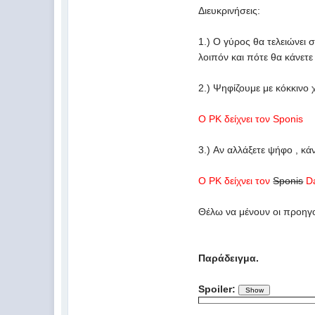
Διευκρινήσεις:
1.) Ο γύρος θα τελειώνει 
λοιπόν και πότε θα κάνετ
2.) Ψηφίζουμε με κόκκινο
O PK δείχνει τον Sponis
3.) Αν αλλάξετε ψήφο , κά
O PK δείχνει τον
Sponis
D
Θέλω να μένουν οι προηγο
Παράδειγμα.
Spoiler: