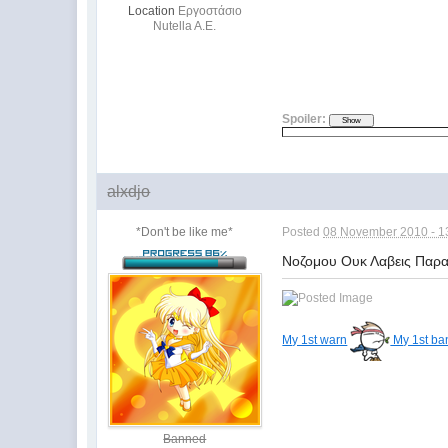
Location
Εργοστάσιο
Nutella A.E.
Spoiler:
alxdjo
*Don't be like me*
Posted
08 November 2010 - 1
Νοζομου Ουκ Λαβεις Παρ
My 1st warn
My 1st ba
Banned