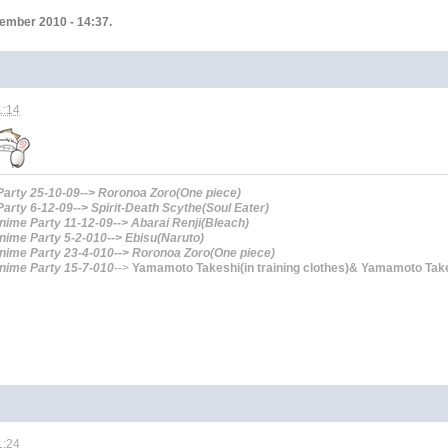
vember 2010 - 14:37.
1:14
Party 25-10-09--> Roronoa Zoro(One piece)
arty 6-12-09--> Spirit-Death Scythe(Soul Eater)
me Party 11-12-09--> Abarai Renji(Bleach)
ime Party 5-2-010--> Ebisu(Naruto)
ime Party 23-4-010-->
Roronoa Zoro(One piece)
ime Party 15-7-010
-->
Yamamoto Takeshi(in training clothes)& Yamamoto Tak
1:24