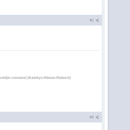
#2
eshi(in costume) (Katekyo Hitman Reborn!)
#3