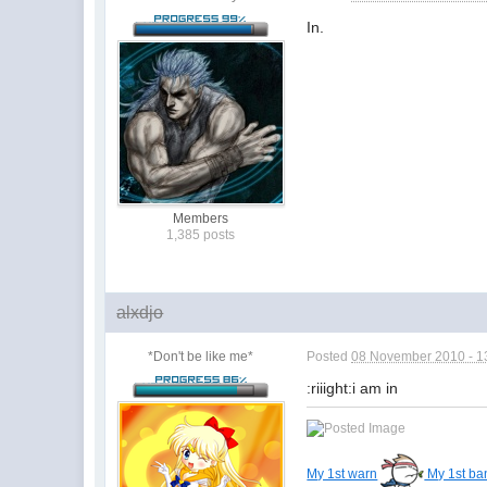
In.
Members
1,385 posts
alxdjo
*Don't be like me*
Posted
08 November 2010 - 1
:riiight:i am in
My 1st warn
My 1st ba