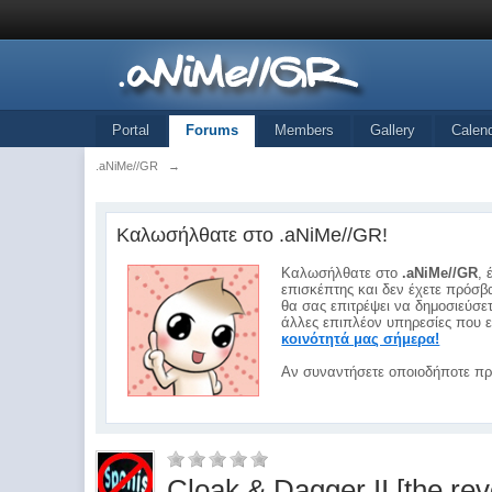
Portal
Forums
Members
Gallery
Calen
.aNiMe//GR
→
Καλωσήλθατε στο .aNiMe//GR!
Καλωσήλθατε στο
.aNiMe//GR
, 
επισκέπτης και δεν έχετε πρόσβα
θα σας επιτρέψει να δημοσιεύσε
άλλες επιπλέον υπηρεσίες που ε
κοινότητά μας σήμερα!
Αν συναντήσετε οποιοδήποτε πρ
Cloak & Dagger II [the rev