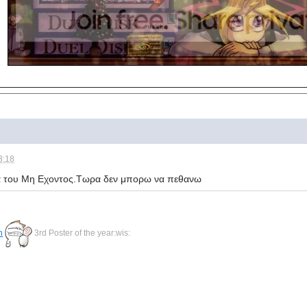
3:18
α του Μη Εχοντος.Τωρα δεν μπορω να πεθανω
n
3rd Poster of the year:wis: