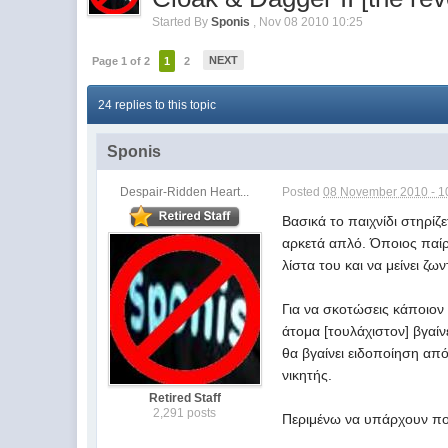
Started By
Sponis
,
Nov 08 2010 10:25
NEXT
Page 1 of 2
1
2
24 replies to this topic
Sponis
Despair-Ridden Heart...
Posted
08 November 2010 - 1
Βασικά το παιχνίδι στηρίζ
αρκετά απλό. Όποιος παίρν
λίστα του και να μείνει ζω
Για να σκοτώσεις κάποιον 
άτομα [τουλάχιστον] βγαί
θα βγαίνει ειδοποίηση από
νικητής.
Retired Staff
2,291 posts
Περιμένω να υπάρχουν πολ