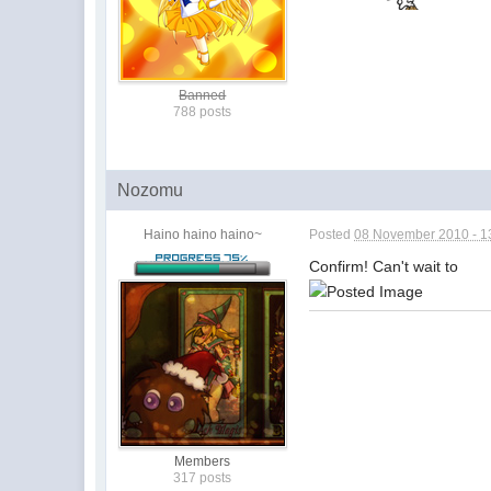
Banned
788 posts
Nozomu
Haino haino haino~
Posted
08 November 2010 - 1
Confirm! Can't wait to
Members
317 posts