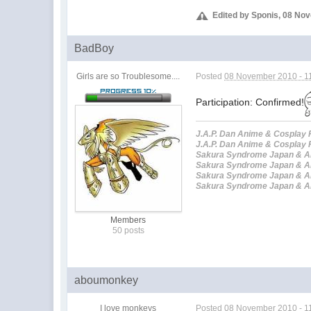
Edited by Sponis, 08 No
BadBoy
Girls are so Troublesome....
Posted
08 November 2010 - 1
Participation: Confirmed!
J.A.P. Dan Anime & Cosplay 
J.A.P. Dan Anime & Cosplay P
Sakura Syndrome Japan & Ani
Sakura Syndrome Japan & An
Sakura Syndrome Japan & An
Sakura Syndrome Japan & An
Members
50 posts
aboumonkey
I love monkeys
Posted
08 November 2010 - 1