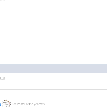
3:08
n
3rd Poster of the year:wis: