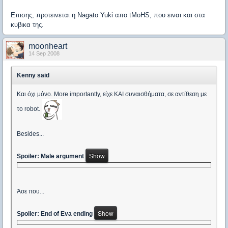
Επισης, προτεινεται η Nagato Yuki απο tMoHS, που ειναι και στα
κυβικα της.
moonheart
14 Sep 2008
Kenny said
Και όχι μόνο. More importantly, είχε ΚΑΙ συναισθήματα, σε αντίθεση με
το robot.
Besides...
Spoiler: Male argument
Άσε που...
Spoiler: End of Eva ending