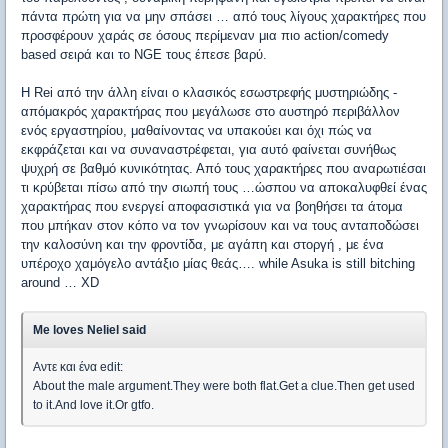
πάντα πρώτη για να μην σπάσει … από τους λίγους χαρακτήρες που
προσφέρουν χαράς σε όσους περίμεναν μια πιο action/comedy
based σειρά και το NGE τους έπεσε βαρύ.
Η Rei από την άλλη είναι ο κλασικός εσωστρεφής μυστηριώδης -
απόμακρός χαρακτήρας που μεγάλωσε στο αυστηρό περιβάλλον
ενός εργαστηρίου, μαθαίνοντας να υπακούει και όχι πώς να
εκφράζεται και να συναναστρέφεται, για αυτό φαίνεται συνήθως
ψυχρή σε βαθμό κυνικότητας. Από τους χαρακτήρες που αναρωτιέσαι
τι κρύβεται πίσω από την σιωπή τους …ώσπου να αποκαλυφθεί ένας
χαρακτήρας που ενεργεί αποφασιστικά για να βοηθήσει τα άτομα
που μπήκαν στον κόπο να τον γνωρίσουν και να τους ανταποδώσει
την καλοσύνη και την φροντίδα, με αγάπη και στοργή , με ένα
υπέροχο χαμόγελο αντάξιο μίας θεάς…. while Asuka is still bitching
around … XD
Me loves Neliel said
Αντε και ένα edit:
About the male argument.They were both flat.Get a clue.Then get used
to it.And love it.Or gtfo.