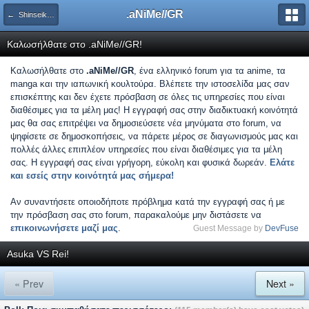
.aNiMe//GR
← Shinseiki Evangelion
Καλωσήλθατε στο .aNiMe//GR!
Καλωσήλθατε στο
.aNiMe//GR
, ένα ελληνικό forum για τα anime, τα
manga και την ιαπωνική κουλτούρα. Βλέπετε την ιστοσελίδα μας σαν
επισκέπτης και δεν έχετε πρόσβαση σε όλες τις υπηρεσίες που είναι
διαθέσιμες για τα μέλη μας! Η εγγραφή σας στην διαδικτυακή κοινότητά
μας θα σας επιτρέψει να δημοσιεύσετε νέα μηνύματα στο forum, να
ψηφίσετε σε δημοσκοπήσεις, να πάρετε μέρος σε διαγωνισμούς μας και
πολλές άλλες επιπλέον υπηρεσίες που είναι διαθέσιμες για τα μέλη
σας. Η εγγραφή σας είναι γρήγορη, εύκολη και φυσικά δωρεάν.
Ελάτε
και εσείς στην κοινότητά μας σήμερα!
Αν συναντήσετε οποιοδήποτε πρόβλημα κατά την εγγραφή σας ή με
την πρόσβαση σας στο forum, παρακαλούμε μην διστάσετε να
επικοινωνήσετε μαζί μας
.
Guest Message by
DevFuse
Asuka VS Rei!
« Prev
Next »