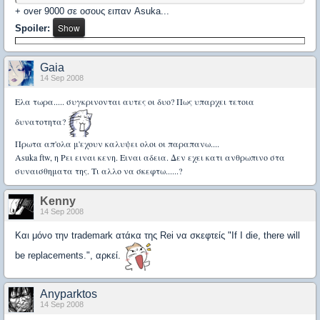
+ over 9000 σε οσους ειπαν Asuka...
Spoiler:
Gaia
14 Sep 2008
Ελα τωρα..... συγκρινονται αυτες οι δυο? Πως υπαρχει τετοια
δυνατοτητα?
Πρωτα απ'ολα μ'εχουν καλυψει ολοι οι παραπανω....
Asuka ftw, η Ρει ειναι κενη. Ειναι αδεια. Δεν εχει κατι ανθρωπινο στα
συναισθηματα της. Τι αλλο να σκεφτω......?
Kenny
14 Sep 2008
Και μόνο την trademark ατάκα της Rei να σκεφτείς "If I die, there will
be replacements.", αρκεί.
Anyparktos
14 Sep 2008