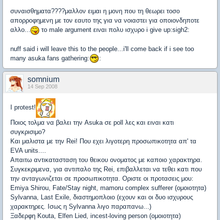
συναισθηματα????μαλλον ειμαι η μονη που τη θεωρει τοσο
απορροφημενη με τον εαυτο της για να νοιαστει για οποιονδηποτε
αλλο...
το male argument ειναι πολυ ισχυρο i give up:sigh2:
nuff said i will leave this to the people...i'll come back if i see too
many asuka fans gathering:
:
somnium
14 Sep 2008
I protest!
Ποιος τολμα να βαλει την Asuka σε poll λες και ειναι κατι
συγκρισιμο?
Και μαλιστα με την Rei! Που εχει λιγοτερη προσωπικοτητα απ' τα
EVA units....
Απαιτω αντικατασταση του θεικου ονοματος με καποιο χαρακτηρα.
Συγκεκριμενα, για αντιπαλο της Rei, επιβαλλεται να τεθει κατι που
την ανταγωνιζεται σε προσωπικοτητα. Οριστε οι προτασεις μου:
Emiya Shirou, Fate/Stay night, mamoru complex sufferer (ομοιοτητα)
Sylvanna, Last Exile, διαστημοπλοιο (εχουν και οι δυο ισχυρους
χαρακτηρες. Ισως η Sylvanna λιγο παραπανω...)
Ξαδερφη Kouta, Elfen Lied, incest-loving person (ομοιοτητα)