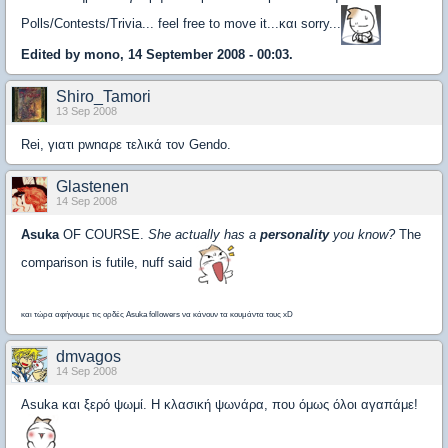
Polls/Contests/Trivia... feel free to move it...και sorry...
Edited by mono, 14 September 2008 - 00:03.
Shiro_Tamori
13 Sep 2008
Rei, γιατι pwnαρε τελικά τον Gendo.
Glastenen
14 Sep 2008
Asuka
OF COURSE.
She actually has a
personality
you know?
The
comparison is futile, nuff said
και τώρα αφήνουμε τις ορδές Asuka followers να κάνουν τα κουμάντα τους xD
dmvagos
14 Sep 2008
Asuka και ξερό ψωμί. Η κλασική ψωνάρα, που όμως όλοι αγαπάμε!