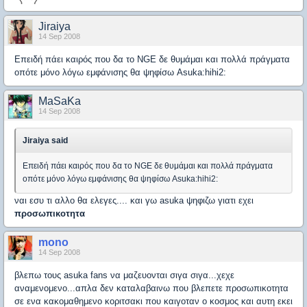
Jiraiya
14 Sep 2008
Επειδή πάει καιρός που δα το NGE δε θυμάμαι και πολλά πράγματα
οπότε μόνο λόγω εμφάνισης θα ψηφίσω Asuka:hihi2:
MaSaKa
14 Sep 2008
Jiraiya said
Επειδή πάει καιρός που δα το NGE δε θυμάμαι και πολλά πράγματα
οπότε μόνο λόγω εμφάνισης θα ψηφίσω Asuka:hihi2:
ναι εσυ τι αλλο θα ελεγες.... και γω asuka ψηφιζω γιατι εχει
προσωπικοτητα
mono
14 Sep 2008
βλεπω τους asuka fans να μαζευονται σιγα σιγα...χεχε
αναμενομενο...απλα δεν καταλαβαινω που βλεπετε προσωπικοτητα
σε ενα κακομαθημενο κοριτσακι που καιγοταν ο κοσμος και αυτη εκει