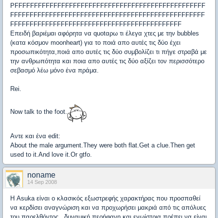
PFFFFFFFFFFFFFFFFFFFFFFFFFFFFFFFFFFFFFFFFFFFFFFFFF
FFFFFFFFFFFFFFFFFFFFFFFFFFFFFFFFFFFFFFFFFFFFFFFFFF
FFFFFFFFFFFFFFFFFFFFFFFFFFFFFFFFFFFFFFFFFFFF
Επειδή βαριέμαι αφόρητα να quotαρω τι έλεγα χτες με την bubbles
(κατα κόσμον moonheart) για το ποιά απο αυτές τις δύο έχει
προσωπικότητα,ποιά απο αυτές τις δύο συμβολίζει τι πήγε στραβά με
την ανθρωπότητα και ποια απο αυτές τις δύο αξίζει τον περισσότερο
σεβασμό λέω μόνο ένα πράμα.
Rei.
Now talk to the foot.
Αντε και ένα edit:
About the male argument.They were both flat.Get a clue.Then get
used to it.And love it.Or gtfo.
noname
14 Sep 2008
Η Asuka είναι ο κλασικός εξωστρεφής χαρακτήρας που προσπαθεί
να κερδίσει αναγνώριση και να προχωρήσει μακριά από τις απόλυες
του παρελθόντος , δυναμική περήφανη και εγωίστρια πρέπει να είναι