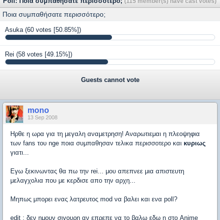
Poll: Ποια συμπαθήσατε περισσότερο;
(115 member(s) have cast votes)
Ποια συμπαθήσατε περισσότερο;
Asuka
(60 votes [50.85%])
Rei
(58 votes [49.15%])
Guests cannot vote
mono
13 Sep 2008
Ηρθε η ωρα για τη μεγαλη αναμετρηση! Αναρωτιεμαι η πλεοψηφια
των fans του nge ποια συμπαθησαν τελικα περισσοτερο και
κυριως
γιατι...
Εγω ξεκινωντας θα πω την rei... μου απεπνεε μια απιστευτη
μελαγχολια που με κερδισε απο την αρχη...
Μηπως μπορει ενας λατρευτος mod να βαλει και ενα poll?
edit : δεν ημουν σιγουρη αν επρεπε να το βαλω εδω η στο Anime