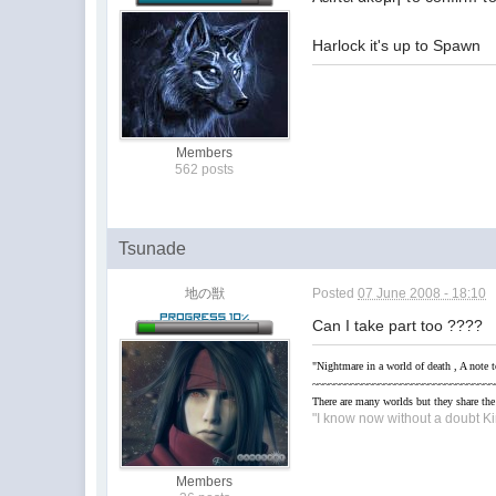
Harlock it's up to Spawn
Members
562 posts
Tsunade
地の獣
Posted
07 June 2008 - 18:10
Can I take part too ????
"Nightmare in a world of death , A note t
~~~~~~~~~~~~~~~~~~~~~~~~~~~~~~~~~
Τhere are many worlds but they share the
"Ι know now without a doubt K
Members