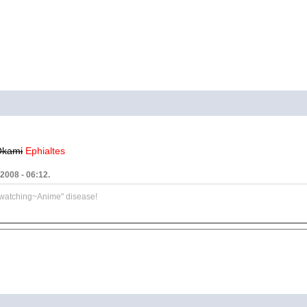
Okami
Ephialtes
 2008 - 06:12.
~watching~Anime" disease!