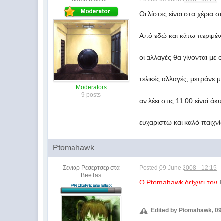
Οι λίστες είναι στα χέρια σ
Από εδώ και κάτω περιμέν
οι αλλαγές θα γίνονται με
τελικές αλλαγές, μετράνε 
Moderators
9 posts
αν λέει στις 11.00 είναί ά
ευχαριστώ και καλό παιχνί
Ptomahawk
Σενιορ Ρεσερτσερ στα
Posted
09 June 2008 - 12:15
ΒeeTas
Ο Ptomahawk δείχνει τον
Edited by Ptomahawk, 09