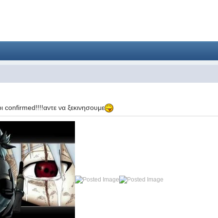
ι confirmed!!!!αντε να ξεκινησουμε