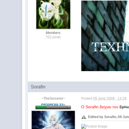
Members
702 posts
Sorafin
~TheSorcerer~
Posted
09 June 2008 - 13:29
Ο Sorafin δείχνει τον
Ephia
Edited by Sorafin, 09 Jun