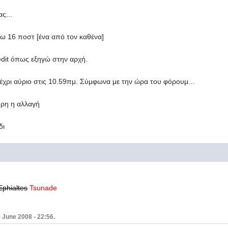
ας...
ω 16 ποστ [ένα από τον καθένα]
 edit όπως εξηγώ στην αρχή.
μέχρι αύριο στις 10.59πμ. Σύμφωνα με την ώρα του φόρουμ...
κυρη η αλλαγή
δι
Ephialtes
Tsunade
 June 2008 - 22:56.