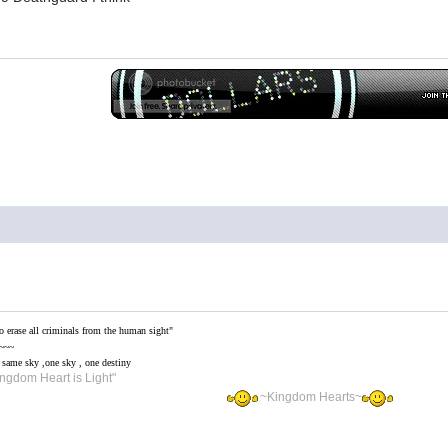
o erase all criminals from the human sight"
~~~
 same sky ,one sky , one destiny
ingdom Heart is Light"
~Kingdom Hearts~