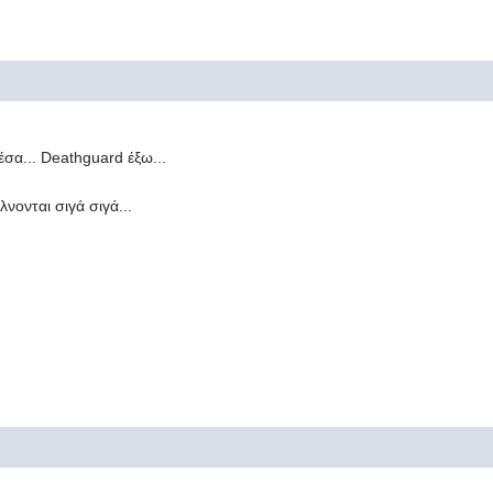
σα... Deathguard έξω...
έλνονται σιγά σιγά...