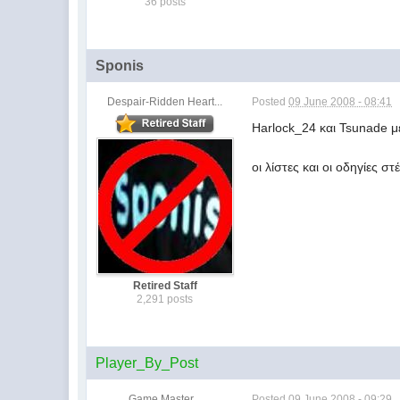
36 posts
Sponis
Despair-Ridden Heart...
Posted
09 June 2008 - 08:41
Harlock_24 και Tsunade μέ
οι λίστες και οι οδηγίες στ
Retired Staff
2,291 posts
Player_By_Post
Game Master...
Posted
09 June 2008 - 09:29