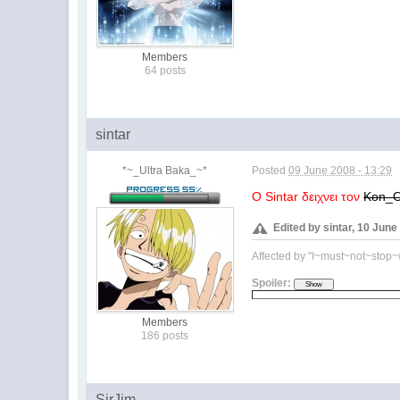
Members
64 posts
sintar
*~_Ultra Baka_~*
Posted
09 June 2008 - 13:29
O Sintar δειχνει τον
Kon_
Edited by sintar, 10 June
Affected by "I~must~not~stop
Spoiler:
Members
186 posts
SirJim