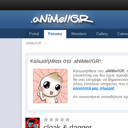
Portal
Forums
Members
Gallery
Calen
.aNiMe//GR
→
Καλωσήλθατε στο .aNiMe//GR!
Καλωσήλθατε στο
.aNiMe//GR
, 
επισκέπτης και δεν έχετε πρόσβα
θα σας επιτρέψει να δημοσιεύσε
άλλες επιπλέον υπηρεσίες που ε
κοινότητά μας σήμερα!
Αν συναντήσετε οποιοδήποτε πρ
cloak & dagger