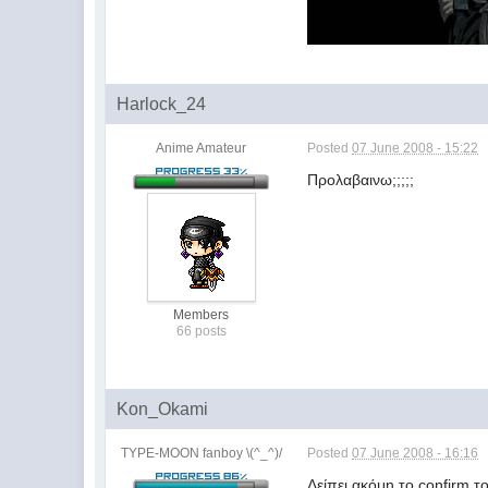
Harlock_24
Anime Amateur
Posted
07 June 2008 - 15:22
Προλαβαινω;;;;;
Members
66 posts
Kon_Okami
TYPE-MOON fanboy \(^_^)/
Posted
07 June 2008 - 16:16
Λείπει ακόμη το confirm τ