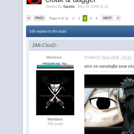
Started By
Sponis
,
May 29 2008 11:21
«
PREV
NEXT
»
Page 4 of 12
2
3
4
5
6
166 replies to this topic
JiMi-ClouD-
Mendoxe...
Posted
07 June 2008 - 15:10
απο οτι καταλαβα ειναι ολο
Members
300 posts