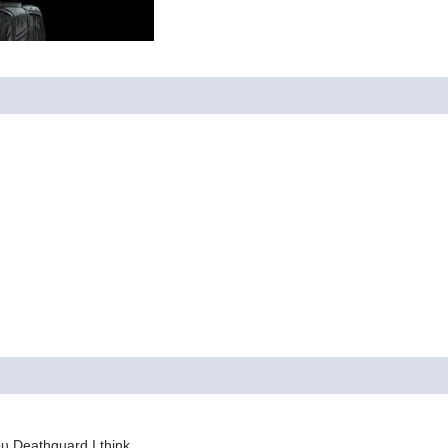
ου Deathguard I think