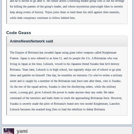
and he is driven to go after it. He comes across a traveling theater group who is out for revenge
for killing the parents of the group's leader, and whose mysterious playwright likes to secretly
help along events of history. Yojiro joins them to lend them his skill against their enemies,
while dark conspiracy continues to follow behind him.
Code Geass
AnimeNewsNetwork said
The Empire of Brittania has invaded Japan using giant robot weapons called Knightmare
Frames. Japan is now referred to as Area 11, and its people the 11s. A Brittanian who was
living in Japan at the time, Lelouch, vowed to his Japanese friend Suzaku that he'd destroy
Brittania. Years later, Lelouch is in high school, but regularly skips out of school to go play
chess and gamble on himself. One day, he stumbles on terrorists 11s who've stolen a military
secret and is caught by a member of the Brittanian task force sent after them, who is Suzaku.
As the rest of the squad arrives, Suzaku is shot for disobeying orders, while the military
secret, a young girl, gives Lelouch the power to make anyone obey any order. He takes
command of the terrorists and leads them to crush the approaching Brittanian force. However,
Suzaku is secretly made the pilot of Brittania's brand new test model Knightmare, Lancelot.
Lelouch becomes the masked king Zero to lead the rebellion to defeat Brittania.
yami