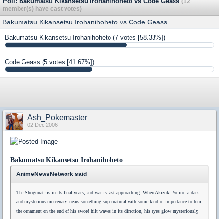
Poll: Bakumatsu Kikansetsu Irohanihoheto vs Code Geass
(12
member(s) have cast votes)
Bakumatsu Kikansetsu Irohanihoheto vs Code Geass
Bakumatsu Kikansetsu Irohanihoheto
(7 votes [58.33%])
Code Geass
(5 votes [41.67%])
Ash_Pokemaster
02 Dec 2006
Bakumatsu Kikansetsu Irohanihoheto
AnimeNewsNetwork said
The Shogunate is in its final years, and war is fast approaching. When Akizuki Yojiro, a dark
and mysterious mercenary, nears something supernatural with some kind of importance to him,
the ornament on the end of his sword hilt waves in its direction, his eyes glow mysteriously,