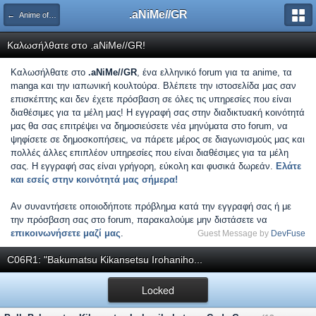
.aNiMe//GR
← Anime of the Year 2006
Καλωσήλθατε στο .aNiMe//GR!
Καλωσήλθατε στο
.aNiMe//GR
, ένα ελληνικό forum για τα anime, τα
manga και την ιαπωνική κουλτούρα. Βλέπετε την ιστοσελίδα μας σαν
επισκέπτης και δεν έχετε πρόσβαση σε όλες τις υπηρεσίες που είναι
διαθέσιμες για τα μέλη μας! Η εγγραφή σας στην διαδικτυακή κοινότητά
μας θα σας επιτρέψει να δημοσιεύσετε νέα μηνύματα στο forum, να
ψηφίσετε σε δημοσκοπήσεις, να πάρετε μέρος σε διαγωνισμούς μας και
πολλές άλλες επιπλέον υπηρεσίες που είναι διαθέσιμες για τα μέλη
σας. Η εγγραφή σας είναι γρήγορη, εύκολη και φυσικά δωρεάν.
Ελάτε
και εσείς στην κοινότητά μας σήμερα!
Αν συναντήσετε οποιοδήποτε πρόβλημα κατά την εγγραφή σας ή με
την πρόσβαση σας στο forum, παρακαλούμε μην διστάσετε να
επικοινωνήσετε μαζί μας
.
Guest Message by
DevFuse
C06R1: "Bakumatsu Kikansetsu Irohaniho...
Locked