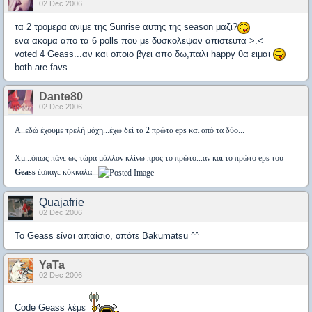
02 Dec 2006
τα 2 τρομερα ανιμε της Sunrise αυτης της season μαζι?
ενα ακομα απο τα 6 polls που με δυσκολεψαν απιστευτα >.<
voted 4 Geass...αν και οποιο βγει απο δω,παλι happy θα ειμαι
both are favs..
Dante80
02 Dec 2006
Α..εδώ έχουμε τρελή μάχη...έχω δεί τα 2 πρώτα eps και από τα δύο...
Χμ...όπως πάνε ως τώρα μάλλον κλίνω προς το πρώτο...αν και το πρώτο eps του
Geass
έσπαγε κόκκαλα...
Quajafrie
02 Dec 2006
Το Geass είναι απαίσιο, οπότε Bakumatsu ^^
YaTa
02 Dec 2006
Code Geass λέμε