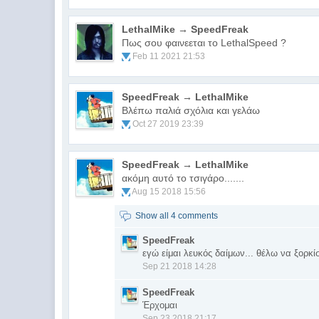
LethalMike → SpeedFreak
Πως σου φαινεεται το LethalSpeed ?
Feb 11 2021 21:53
SpeedFreak → LethalMike
Βλέπω παλιά σχόλια και γελάω
Oct 27 2019 23:39
SpeedFreak → LethalMike
ακόμη αυτό το τσιγάρο.......
Aug 15 2018 15:56
Show all 4 comments
SpeedFreak
εγώ είμαι λευκός δαίμων... θέλω να ξορκί
Sep 21 2018 14:28
SpeedFreak
Έρχομαι
Sep 23 2018 21:17