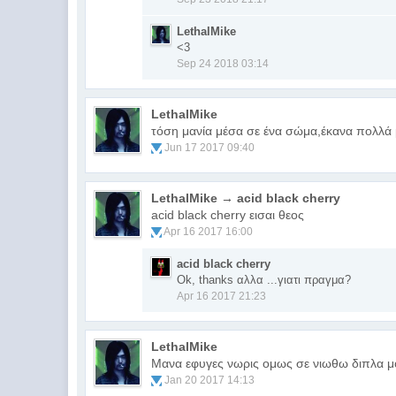
LethalMike
<3
Sep 24 2018 03:14
LethalMike
τόση μανία μέσα σε ένα σώμα,έκανα πολλά 
Jun 17 2017 09:40
LethalMike → acid black cherry
acid black cherry εισαι θεος
Apr 16 2017 16:00
acid black cherry
Ok, thanks αλλα ...γιατι πραγμα?
Apr 16 2017 21:23
LethalMike
Μανα εφυγες νωρις ομως σε νιωθω διπλα 
Jan 20 2017 14:13