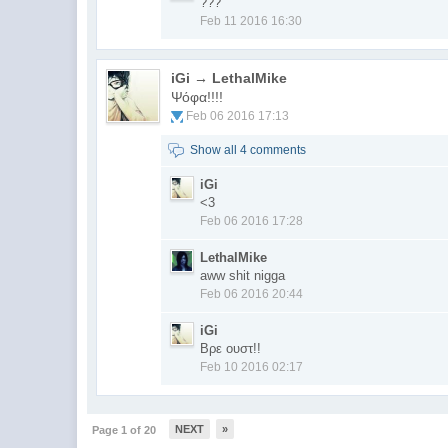
???
Feb 11 2016 16:30
iGi → LethalMike
Ψόφα!!!!
Feb 06 2016 17:13
Show all 4 comments
iGi
<3
Feb 06 2016 17:28
LethalMike
aww shit nigga
Feb 06 2016 20:44
iGi
Βρε ουστ!!
Feb 10 2016 02:17
NEXT
»
Page 1 of 20