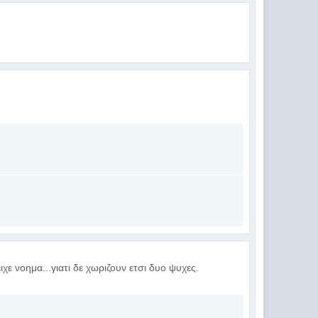
χε νοημα...γιατι δε χωριζουν ετσι δυο ψυχες.