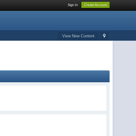
Sign In
Create Account
View New Content