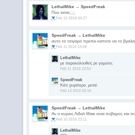
LethalMike → SpeedFreak
Που εισαι;;;;;
Feb 12 2016 04:27
SpeedFreak → LethalMike
αυτο το τσιγαρο πρεπει καποτε να το βγαλε
Feb 11 2016 23:48
LethalMike
με παρακολουθείς ρε γαμώτο;
Feb 11 2016 23:53
SpeedFreak
Κάτι χειρότερο, μεσιέ.
Feb 13 2016 00:16
SpeedFreak → LethalMike
Αν ο κυριος Λιδαλ Μαικ ειναι σοβαρος και συ
Feb 10 2016 23:11
LethalMike