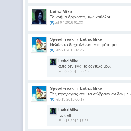
LethalMike
Το χρήμα άρρωστο, εγώ καθόλου..
Jul 07 2016 01:33
SpeedFreak → LethalMike
Nιώθω το δαχτυλό σου στη μύτη μου
Feb 21 2016 14:42
LethalMike
αυτό δεν είναι το δάχτυλο μου.
Feb 22 2016 00:40
SpeedFreak → LethalMike
Της προγιαγιάς σου τα σώβρακα αν δεν με 
Feb 13 2016 00:17
LethalMike
fuck off
Feb 13 2016 17:28