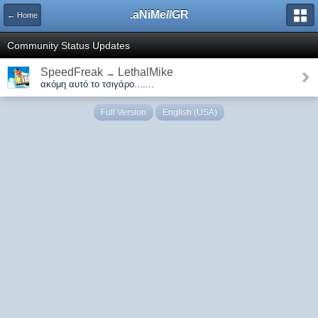
.aNiMe//GR
← Home
Community Status Updates
SpeedFreak
LethalMike
→
ακόμη αυτό το τσιγάρο.......
Full Version
English (USA)