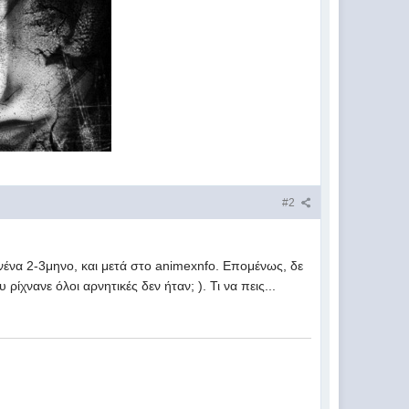
#2
νένα 2-3μηνο, και μετά στο animexnfo. Επομένως, δε
ίχνανε όλοι αρνητικές δεν ήταν; ). Τι να πεις...