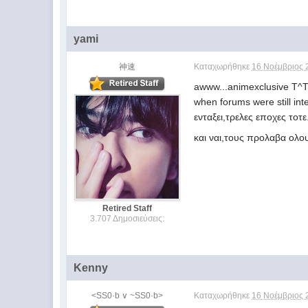
yami
神速
Καταχωρήθηκε
16 Νοέμβριος 
awww...animexclusive T^
when forums were still int
ενταξει,τρελες εποχες τοτε
και ναι,τους προλαβα ολ
Retired Staff
3.707 Δημοσιεύσεις:
Kenny
<SS0·b ∨ ~SS0·b>
Καταχωρήθηκε
16 Νοέμβριος 