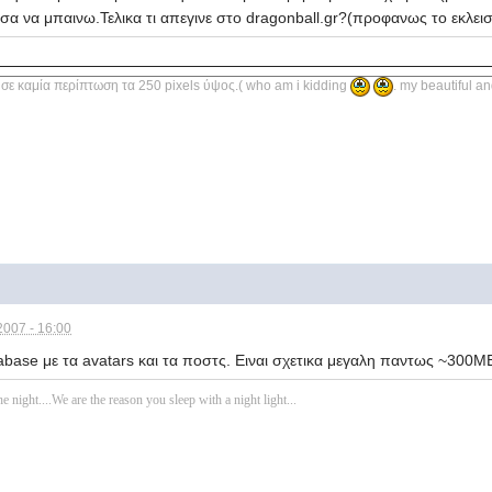
α να μπαινω.Τελικα τι απεγινε στο dragonball.gr?(προφανως το εκλεισ
σε καμία περίπτωση τα 250 pixels ύψος.( who am i kidding
. my beautiful and
2007 - 16:00
abase με τα avatars και τα ποστς. Ειναι σχετικα μεγαλη παντως ~300Μ
e night....We are the reason you sleep with a night light...