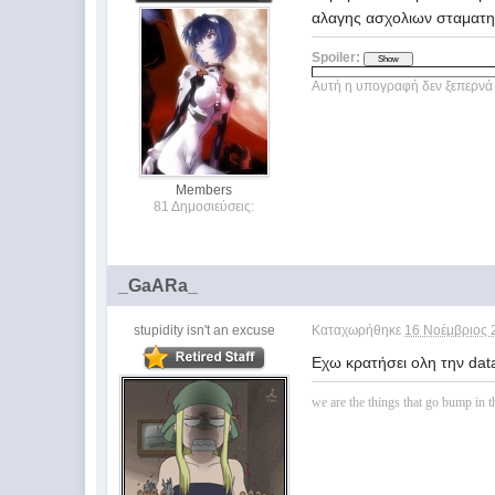
αλαγης ασχολιων σταματησ
Spoiler:
Αυτή η υπογραφή δεν ξεπερνά 
Members
81 Δημοσιεύσεις:
_GaARa_
stupidity isn't an excuse
Καταχωρήθηκε
16 Νοέμβριος 
Εχω κρατήσει ολη την dat
we are the things that go bump in th