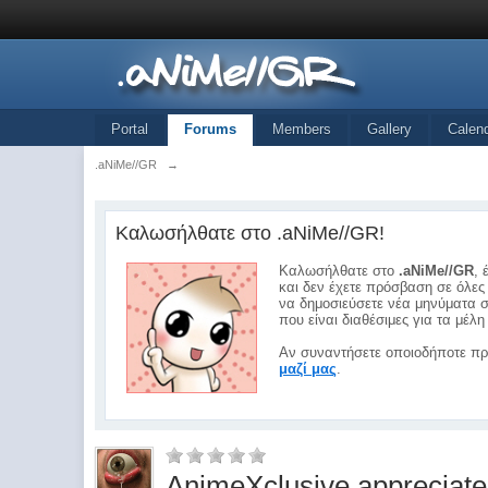
Portal
Forums
Members
Gallery
Calen
.aNiMe//GR
→
Καλωσήλθατε στο .aNiMe//GR!
Καλωσήλθατε στο
.aNiMe//GR
, 
και δεν έχετε πρόσβαση σε όλες 
να δημοσιεύσετε νέα μηνύματα σ
που είναι διαθέσιμες για τα μέ
Αν συναντήσετε οποιοδήποτε πρ
μαζί μας
.
AnimeXclusive appreciate