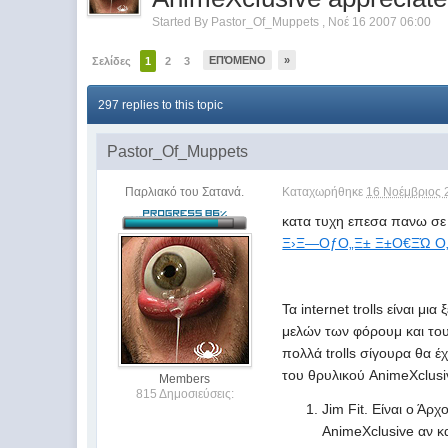
Started By
Pastor_Of_Muppets
,
Νοέ 16 2007 06:00
ΕΠΌΜΕΝΟ
»
Σελίδες
1
2
3
297 replies to this topic
Pastor_Of_Muppets
Παρλιακό του Σατανά.
Καταχωρήθηκε
16 Νοέμβριος 
κατα τυχη επεσα πανω σε
Ξ›Ξ―ΟƒΟ„Ξ± Ξ±Ο€ΞΏ Ο„Ξ±
Τα internet trolls είναι 
μελών των φόρουμ και του
πολλά trolls σίγουρα θα έ
του θρυλικού AnimeXclusi
Members
815 Δημοσιεύσεις:
Jim Fit. Είναι ο Ά
AnimeXclusive αν κ