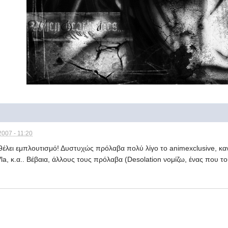
2007 - 11:20
 θέλει εμπλουτισμό! Δυστυχώς πρόλαβα πολύ λίγο το animexclusive, κα
, κ.α.. Βέβαια, άλλους τους πρόλαβα (Desolation νομίζω, ένας που του ρ