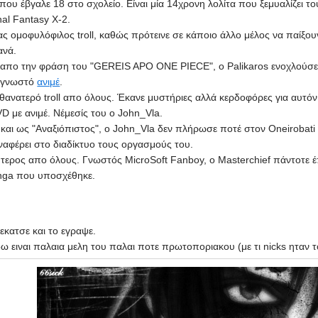
ll που έβγαλε 18 στο σχολείο. Είναι μία 14χρονη λολίτα που ξεμυαλίζει τ
nal Fantasy X-2.
ένας ομοφυλόφιλος troll, καθώς πρότεινε σε κάποιο άλλο μέλος να παίξ
ανά.
 απο την φράση του "GEREIS APO ONE PIECE", ο Palikaros ενοχλούσε 
ο γνωστό
ανιμέ
.
ο θανατερό troll απο όλους. Έκανε μυστήριες αλλά κερδοφόρες για αυ
D με ανιμέ. Νέμεσίς του ο John_Vla.
και ως "Αναξιόπιστος", ο John_Vla δεν πλήρωσε ποτέ στον Oneirobat
ναφέρει στο διαδίκτυο τους οργασμούς του.
ύτερος απο όλους. Γνωστός MicroSoft Fanboy, ο Masterchief πάντοτε έ
nga που υποσχέθηκε.
κατσε και το εγραψε.
 ειναι παλαια μελη του παλαι ποτε πρωτοποριακου (με τι nicks ηταν τοτ