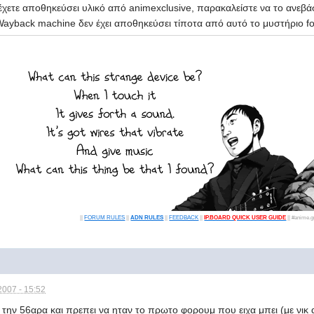
χετε αποθηκεύσει υλικό από animexclusive, παρακαλείστε να το ανεβάσε
ayback machine δεν έχει αποθηκεύσει τίποτα από αυτό το μυστήριο fo
||
FORUM RULES
||
ADN RULES
||
FEEDBACK
||
IP.BOARD QUICK USER GUIDE
|| #anime.gr
2007 - 15:52
ε την 56αρα και πρεπει να ηταν το πρωτο φορουμ που ειχα μπει (με νικ