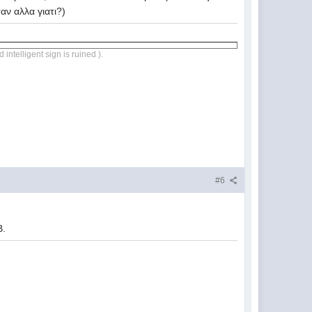
αν αλλα γιατι?)
 intelligent sign is ruined ).
#6
Β.