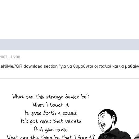
2007 - 16:08
.aNiMe//GR download section "για να θυμούνται οι παλιοί και να μαθαίνο