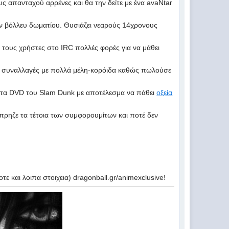
ους απανταχού αρρένες και θα την δείτε με ένα avaNtar
ουν βόλλευ δωματίου. Θυσιάζει νεαρούς 14χρονους
τους χρήστες στο IRC πολλές φορές για να μάθει
τόν συναλλαγές με πολλά μέλη-κορόιδα καθώς πωλούσε
i τα DVD του Slam Dunk με αποτέλεσμα να πάθει
οξεία
πρηζε τα τέτοια των συμφορουμίτων και ποτέ δεν
ε και λοιπα στοιχεια) dragonball.gr/animexclusive!