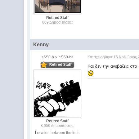
Retired Staff
809 Δημοσιεύσεις:
Kenny
<SS0·b ∨ ~SS0·b>
Καταχωρήθηκε
16 Νοέμβριος 
Και δεν την ανεβάζεις στο 
Retired Staff
8.656 Δημοσιεύσεις:
Location
between the frets