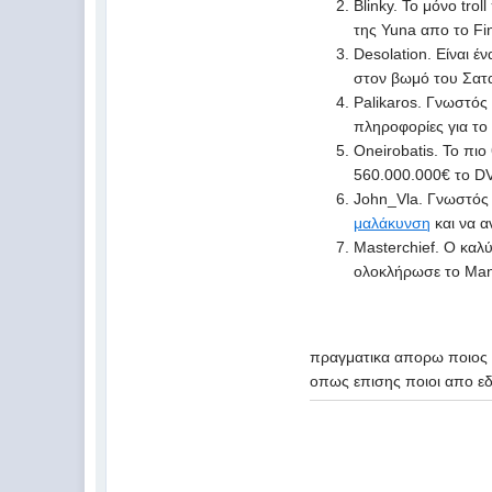
Blinky. Το μόνο tro
της Yuna απο το Fi
Desolation. Είναι 
στον βωμό του Σατ
Palikaros. Γνωστός
πληροφορίες για τ
Oneirobatis. Το πι
560.000.000€ το DV
John_Vla. Γνωστός 
μαλάκυνση
και να α
Masterchief. Ο καλ
ολοκλήρωσε το Ma
πραγματικα απορω ποιος ε
οπως επισης ποιοι απο εδω