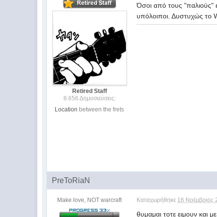
Όσοι από τους "παλιούς" έ
υπόλοιποι. Δυστυχώς το W
Retired Staff
8.656 Δημοσιεύσεις:
Location
between the frets
PreToRiaN
Make love, NOT warcraft
Καταχωρήθηκε
16 Νοέμβριος 
θυμαμαι τοτε ειμουν και μ