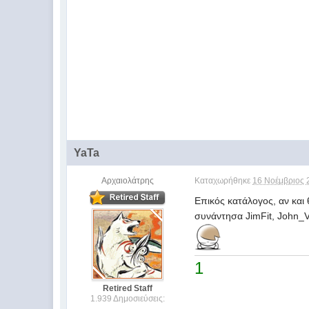
YaTa
Αρχαιολάτρης
Καταχωρήθηκε
16 Νοέμβριος 
Επικός κατάλογος, αν και
συνάντησα JimFit, John_Vla
1
Retired Staff
1.939 Δημοσιεύσεις: