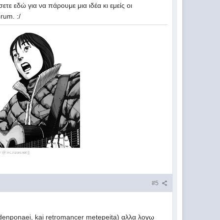
τε εδώ για να πάρουμε μια ιδέα κι εμείς οι
rum. :/
 @ irc.rizon.net ||
#5
 denponaei, kai retromancer metepeita) αλλα λογω