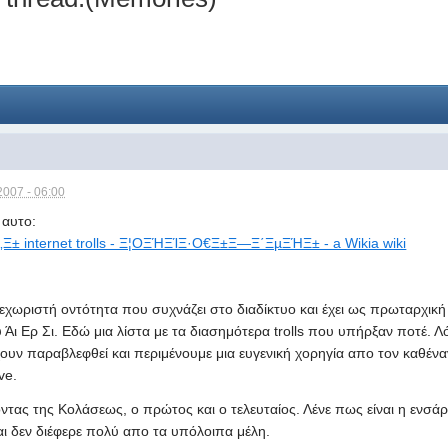
2007 - 06:00
 αυτο:
 internet trolls - Ξ¦ΟΞΉΞΊΞ·Ο€Ξ±Ξ―Ξ΄ΞµΞΉΞ± - a Wikia wiki
μια ξεχωριστή οντότητα που συχνάζει στο διαδίκτυο και έχει ως πρωταρχι
 Άι Ερ Σι. Εδώ μια λίστα με τα διασημότερα trolls που υπήρξαν ποτέ.
χουν παραβλεφθεί και περιμένουμε μια ευγενική χορηγία απο τον καθέναν
ve.
ρχοντας της Κολάσεως, ο πρώτος και ο τελευταίος. Λένε πως είναι η ε
αι δεν διέφερε πολύ απο τα υπόλοιπα μέλη.