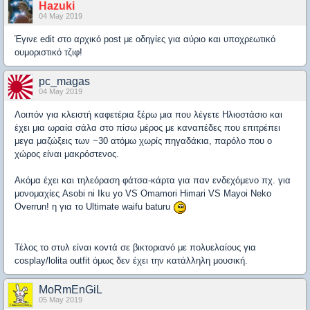
Hazuki
04 May 2019
Έγινε edit στο αρχικό post με οδηγίες για αύριο και υποχρεωτικό
ουμοριστικό τζιφ!
pc_magas
04 May 2019
Λοιπόν για κλειστή καφετέρια ξέρω μια που λέγετε Ηλιοστάσιο και
έχει μια ωραία σάλα στο πίσω μέρος με καναπέδες που επιτρέπει
μεγα μαζώξεις των ~30 ατόμω χωρίς πηγαδάκια, παρόλο που ο
χώρος είναι μακρόστενος.
Ακόμα έχει και τηλεόραση φάτσα-κάρτα για παν ενδεχόμενο πχ. για
μονομαχίες Asobi ni Iku yo VS
Omamori Himari VS
Mayoi Neko
Overrun! η για το Ultimate waifu baturu
Τέλος το στυλ είναι κοντά σε βικτοριανό με πολυελαίους για
cosplay/lolita outfit όμως δεν έχει την κατάλληλη μουσική.
MoRmEnGiL
05 May 2019