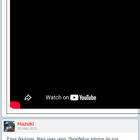
Hazuki
05 May 2019
Έγινε δουλίτσα, δέκα ώρες μόνο. Παραδόξως κάναμε ότι είχε