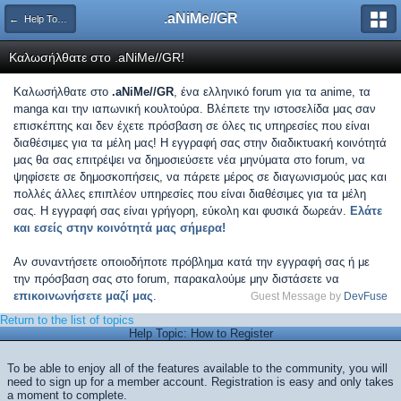
.aNiMe//GR
← Help Topics
Καλωσήλθατε στο .aNiMe//GR!
Καλωσήλθατε στο
.aNiMe//GR
, ένα ελληνικό forum για τα anime, τα
manga και την ιαπωνική κουλτούρα. Βλέπετε την ιστοσελίδα μας σαν
επισκέπτης και δεν έχετε πρόσβαση σε όλες τις υπηρεσίες που είναι
διαθέσιμες για τα μέλη μας! Η εγγραφή σας στην διαδικτυακή κοινότητά
μας θα σας επιτρέψει να δημοσιεύσετε νέα μηνύματα στο forum, να
ψηφίσετε σε δημοσκοπήσεις, να πάρετε μέρος σε διαγωνισμούς μας και
πολλές άλλες επιπλέον υπηρεσίες που είναι διαθέσιμες για τα μέλη
σας. Η εγγραφή σας είναι γρήγορη, εύκολη και φυσικά δωρεάν.
Ελάτε
και εσείς στην κοινότητά μας σήμερα!
Αν συναντήσετε οποιοδήποτε πρόβλημα κατά την εγγραφή σας ή με
την πρόσβαση σας στο forum, παρακαλούμε μην διστάσετε να
επικοινωνήσετε μαζί μας
.
Guest Message by
DevFuse
Return to the list of topics
Help Topic: How to Register
To be able to enjoy all of the features available to the community, you will
need to sign up for a member account. Registration is easy and only takes
a moment to complete.