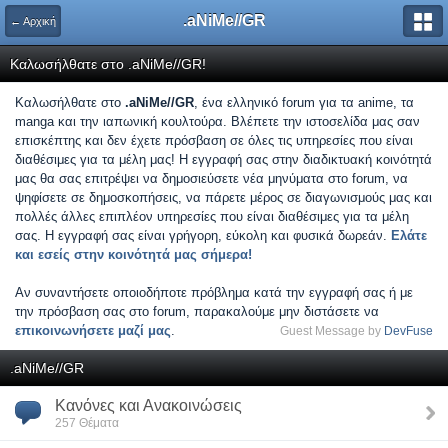
.aNiMe//GR
← Αρχική
Καλωσήλθατε στο .aNiMe//GR!
Καλωσήλθατε στο
.aNiMe//GR
, ένα ελληνικό forum για τα anime, τα
manga και την ιαπωνική κουλτούρα. Βλέπετε την ιστοσελίδα μας σαν
επισκέπτης και δεν έχετε πρόσβαση σε όλες τις υπηρεσίες που είναι
διαθέσιμες για τα μέλη μας! Η εγγραφή σας στην διαδικτυακή κοινότητά
μας θα σας επιτρέψει να δημοσιεύσετε νέα μηνύματα στο forum, να
ψηφίσετε σε δημοσκοπήσεις, να πάρετε μέρος σε διαγωνισμούς μας και
πολλές άλλες επιπλέον υπηρεσίες που είναι διαθέσιμες για τα μέλη
σας. Η εγγραφή σας είναι γρήγορη, εύκολη και φυσικά δωρεάν.
Ελάτε
και εσείς στην κοινότητά μας σήμερα!
Αν συναντήσετε οποιοδήποτε πρόβλημα κατά την εγγραφή σας ή με
την πρόσβαση σας στο forum, παρακαλούμε μην διστάσετε να
επικοινωνήσετε μαζί μας
.
Guest Message by
DevFuse
.aNiMe//GR
Κανόνες και Ανακοινώσεις
257 Θέματα