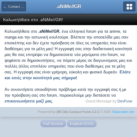
.aNiMe//GR
← Contact Form
Καλωσήλθατε στο .aNiMe//GR!
Καλωσήλθατε στο
.aNiMe//GR
, ένα ελληνικό forum για τα anime, τα
manga και την ιαπωνική κουλτούρα. Βλέπετε την ιστοσελίδα μας σαν
επισκέπτης και δεν έχετε πρόσβαση σε όλες τις υπηρεσίες που είναι
διαθέσιμες για τα μέλη μας! Η εγγραφή σας στην διαδικτυακή κοινότητά
μας θα σας επιτρέψει να δημοσιεύσετε νέα μηνύματα στο forum, να
ψηφίσετε σε δημοσκοπήσεις, να πάρετε μέρος σε διαγωνισμούς μας και
πολλές άλλες επιπλέον υπηρεσίες που είναι διαθέσιμες για τα μέλη
σας. Η εγγραφή σας είναι γρήγορη, εύκολη και φυσικά δωρεάν.
Ελάτε
και εσείς στην κοινότητά μας σήμερα!
Αν συναντήσετε οποιοδήποτε πρόβλημα κατά την εγγραφή σας ή με
την πρόσβαση σας στο forum, παρακαλούμε μην διστάσετε να
επικοινωνήσετε μαζί μας
.
Guest Message by
DevFuse
Powered by
(RC34) Contact Form 2.2.1
© 2026
Rawcodes.net
Full Version
English (USA)