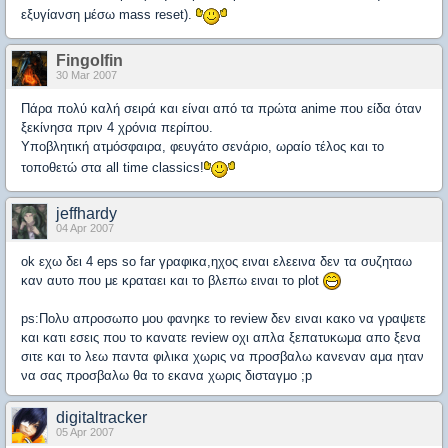
εξυγίανση μέσω mass reset).
Fingolfin
30 Mar 2007
Πάρα πολύ καλή σειρά και είναι από τα πρώτα anime που είδα όταν
ξεκίνησα πριν 4 χρόνια περίπου.
Υποβλητική ατμόσφαιρα, φευγάτο σενάριο, ωραίο τέλος και το
τοποθετώ στα all time classics!
jeffhardy
04 Apr 2007
ok εχω δει 4 eps so far γραφικα,ηχος ειναι ελεεινα δεν τα συζηταω
καν αυτο που με κραταει και το βλεπω ειναι το plot
ps:Πολυ απροσωπο μου φανηκε το review δεν ειναι κακο να γραψετε
και κατι εσεις που το κανατε review οχι απλα ξεπατυκωμα απο ξενα
σιτε και το λεω παντα φιλικα χωρις να προσβαλω κανεναν αμα ηταν
να σας προσβαλω θα το εκανα χωρις δισταγμο ;p
digitaltracker
05 Apr 2007