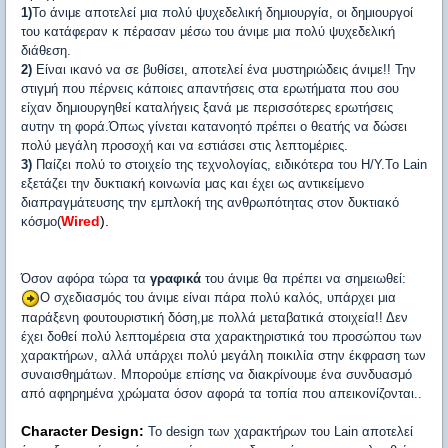
1)
Το άνιμε αποτελεί μια πολύ ψυχεδελική δημιουργία, οι δημιουργοί
του κατάφεραν κ πέρασαν μέσω του άνιμε μια πολύ ψυχεδελική
διάθεση.
2)
Είναι ικανό να σε βυθίσει, αποτελεί ένα μυστηριώδεις άνιμε!! Την
στιγμή που πέρνεις κάποιες απαντήσεις στα ερωτήματα που σου
είχαν δημιουργηθεί καταλήγεις ξανά με περισσότερες ερωτήσεις
αυτην τη φορά.Όπως γίνεται κατανοητό πρέπει ο θεατής να δώσει
πολύ μεγάλη προσοχή και να εστιάσει στις λεπτομέριες.
3)
Παίζει πολύ το στοιχείο της τεχνολογίας, ειδικότερα του Η/Υ.Το Lain
εξετάζει την δυκτιακή κοινωνία μας και έχει ως αντικείμενο
διαπραγμάτευσης την εμπλοκή της ανθρωπότητας στον δυκτιακό
Wired
).
κόσμο(
Όσον αφόρα τώρα τα
γραφικά
του άνιμε θα πρέπει να σημειωθεί:
Ο σχεδιασμός του άνιμε είναι πάρα πολύ καλός, υπάρχει μια
παράξενη φουτουριστική δόση,με πολλά μεταβατικά στοιχεία!! Δεν
έχει δοθεί πολύ λεπτομέρεια στα χαρακτηριστικά του προσώπου των
χαρακτήρων, αλλά υπάρχει πολύ μεγάλη ποικιλία στην έκφραση των
συναισθημάτων. Μπορούμε επίσης να διακρίνουμε ένα συνδυασμό
από αφηρημένα χρώματα όσον αφορά τα τοπία που απεικονίζονται..
Character Design:
To design των χαρακτήρων του Lain αποτελεί