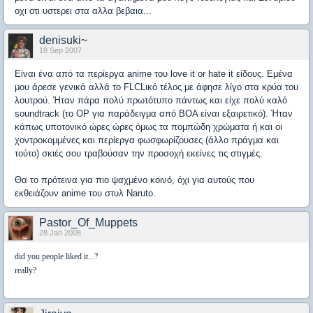
οχι οτι υστερει στα αλλα βεβαια...
denisuki~
18 Sep 2007
Είναι ένα από τα περίεργα anime του love it or hate it είδους. Εμένα
μου άρεσε γενικά αλλά το FLCLικό τέλος με άφησε λίγο στα κρύα του
λουτρού. Ήταν πάρα πολύ πρωτότυπο πάντως και είχε πολύ καλό
soundtrack (το OP για παράδειγμα από BOA είναι εξαιρετικό). Ήταν
κάπως υποτονικό ώρες ώρες όμως τα πομπώδη χρώματα ή και οι
χοντροκομμένες και περίεργα φωσφωρίζουσες (άλλο πράγμα και
τούτο) σκιές σου τραβούσαν την προσοχή εκείνες τις στιγμές.
Θα το πρότεινα για πιο ψαχμένο κοινό, όχι για αυτούς που
εκθειάζουν anime του στυλ Naruto.
Pastor_Of_Muppets
28 Jan 2008
did you people liked it...?
really?