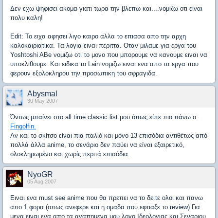
Δεν εχω ψηφισει ακομα γιατι τωρα την βλεπω και....νομιζω οτι ειναι
πολυ καλη!
Εdit: To ειχα αφησει λιγο καιρο αλλα το επιασα απο την αρχη
καλοκαιριατικα. Τα λογια ειναι περιττα. Oταν μιλαμε για εργα του
Yoshtoshi ABe νομιζω οτι το μονο που μπορουμε να κανουμε ειναι να
υποκλιθουμε. Και ειδικα το Lain νομιζω ειναι ενα απο τα εργα που
φερουν εξολοκληρου την προσωπικη του σφραγιδα.
Abysmal
30 May 2007
Όντως μπαίνει στο all time classic list μου όπως είπε πιο πάνω ο
Fingolfin.
Αν και το σκίτσο είναι πια παλιό και μόνο 13 επισόδια αντιθέτως από
πολλά άλλα anime, το σενάριο δεν παύει να είναι εξαιρετικό,
ολοκληρωμένο και χωρίς περιτά επισόδια.
NyoGR
05 Aug 2007
Ειναι ενα must see anime που θα πρεπει να το δειτε ολοι και πανω
απο 1 φορα (οπως ανεφερε και η ομαδα που εφτιαξε το review).Για
μενα ειναι ενα απο τα αγαπημενα μου λογο Ιδεολογιας και Σεναριου