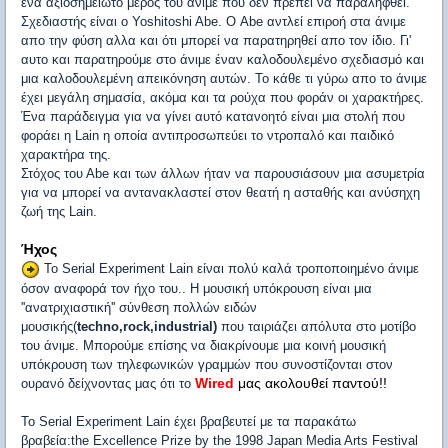
ένα αξιοσημείωτο μέρος του άνιμε που δεν πρέπει να παραληφθεί.
Σχεδιαστής είναι ο Yoshitoshi Abe. O Αbe αντλεί επιροή στα άνιμε
απο την φύση αλλα και ότι μπορεί να παρατηρηθεί απο τον ίδιο. Γι'
αυτο και παρατηρούμε στο άνιμε έναν καλοδουλεμένο σχεδιασμό και
μια καλοδουλεμένη απεικόνηση αυτών. Το κάθε τι γύρω απο το άνιμε
έχει μεγάλη σημασία, ακόμα και τα ρούχα που φοράν οι χαρακτήρες.
Ένα παράδειγμα για να γίνει αυτό κατανοητό είναι μια στολή που
φοράει η Lain η οποία αντιπροσωπεύει το ντροπαλό και παιδικό
χαρακτήρα της.
Στόχος του Αbe και των άλλων ήταν να παρουσιάσουν μια ασυμετρία
για να μπορεί να αντανακλαστεί στον θεατή η ασταθής και ανύσηχη
ζωή της Lain.
Ήχος
Το Serial Experiment Lain είναι πολύ καλά τροποποιημένο άνιμε
όσον αναφορά τον ήχο του.. Η μουσική υπόκρουση είναι μια
''ανατριχιαστική'' σύνθεση πολλών ειδών
μουσικής(
techno,rock,industrial)
που ταιριάζει απόλυτα στο μοτίβο
του άνιμε. Μπορούμε επίσης να διακρίνουμε μια κοινή μουσική
υπόκρουση των τηλεφωνικών γραμμών που συνοστίζονται στον
Wired
μας ακολουθεί παντού!!
ουρανό δείχνοντας μας ότι το
Το Serial Experiment Lain έχει βραβευτεί με τα παρακάτω
βραβεία:the Excellence Prize by the 1998 Japan Media Arts Festival