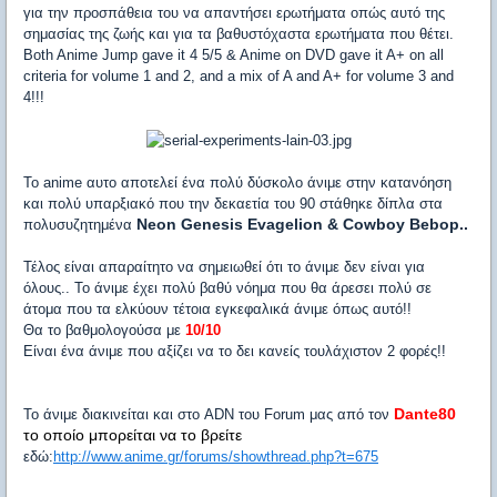
για την προσπάθεια του να απαντήσει ερωτήματα οπώς αυτό της
σημασίας της ζωής και για τα βαθυστόχαστα ερωτήματα που θέτει.
Both Anime Jump gave it 4 5/5 & Anime on DVD gave it A+ on all
criteria for volume 1 and 2, and a mix of A and A+ for volume 3 and
4!!!
To anime αυτο αποτελεί ένα πολύ δύσκολο άνιμε στην κατανόηση
και πολύ υπαρξιακό που την δεκαετία του 90 στάθηκε δίπλα στα
Neon Genesis Evagelion & Cowboy Bebop..
πολυσυζητημένα
Τέλος είναι απαραίτητο να σημειωθεί ότι το άνιμε δεν είναι για
όλους.. Το άνιμε έχει πολύ βαθύ νόημα που θα άρεσει πολύ σε
άτομα που τα ελκύουν τέτοια εγκεφαλικά άνιμε όπως αυτό!!
Θα το βαθμολογούσα με
10/10
Είναι ένα άνιμε που αξίζει να το δει κανείς τουλάχιστον 2 φορές!!
Dante80
Το άνιμε διακινείται και στο ADN του Forum μας από τον
το οποίο μπορείται να το βρείτε
εδώ:
http://www.anime.gr/forums/showthread.php?t=675