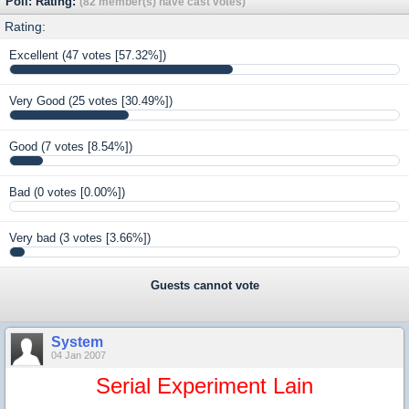
Poll: Rating:
(82 member(s) have cast votes)
Rating:
Excellent
(47 votes [57.32%])
Very Good
(25 votes [30.49%])
Good
(7 votes [8.54%])
Bad
(0 votes [0.00%])
Very bad
(3 votes [3.66%])
Guests cannot vote
System
04 Jan 2007
Serial Experiment Lain