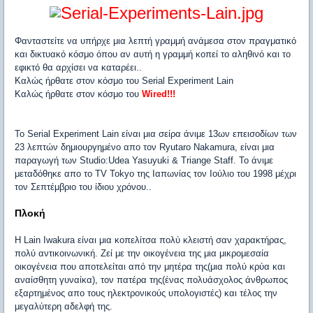
Φανταστείτε να υπήρχε μια λεπτή γραμμή ανάμεσα στον πραγματικό
και δικτυακό κόσμο όπου αν αυτή η γραμμή κοπεί το αληθινό και το
εφικτό θα αρχίσει να καταρέει..
Καλώς ήρθατε στον κόσμο του Serial Experiment Lain
Καλώς ήρθατε στον κόσμο του
Wired!!!
Το Serial Experiment Lain είναι μια σείρα άνιμε 13ων επεισοδίων των
23 λεπτών δημιουργημένο απο τον Ryutaro Nakamura, είναι μια
παραγωγή των Studio:Udea Yasuyuki & Triange Staff. Το άνιμε
μεταδόθηκε απο το ΤV Tokyo της Ιαπωνίας τον Ιούλιο του 1998 μέχρι
τον Σεπτέμβριο του ίδιου χρόνου..
Πλοκή
Η Lain Iwakura είναι μια κοπελίτσα πολύ κλειστή σαν χαρακτήρας,
πολύ αντικοινωνική. Ζεί με την οικογένεια της μια μικρομεσαία
οικογένεια που αποτελείται από την μητέρα της(μια πολύ κρύα και
αναίσθητη γυναίκα), τον πατέρα της(ένας πολυάσχολος άνθρωπος
εξαρτημένος απο τους ηλεκτρονικούς υπολογιστές) και τέλος την
μεγαλύτερη αδελφή της.