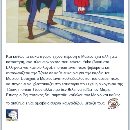
Και καθως τα κακα αγορια εχουν πέραση ο Μαριος εχει αλλη μια
κατακτηση, ενα πλουσιοκοριτσο που λεγεται Yuko (Αννυ στα
Ελληνικα για καποιο λογο), η οποια ειναι πολυ ψηλομυτα και
ανταγωνιζεται την Τζουν σε καθε ευκαιρια για την καρδια του
Μαριου. Ευτυχως ο Μαριος ειναι κοιλιοδουλος και του αρεσει πολυ
να πηγαινει να χλαπακιαζει στο εστιατοριο που εχει η οικογενεια της
Τζουν, η οποια Τζουν αλλο που δεν θελει να ταϊζει τον Μαριο.
Επισης ο Ρομποτακος δεν συμπαθει καθολου τον Μαριο και καθως
το αισθημα ειναι αμοιβαιο συχνα καυγαδιζουν μεταξυ τους.