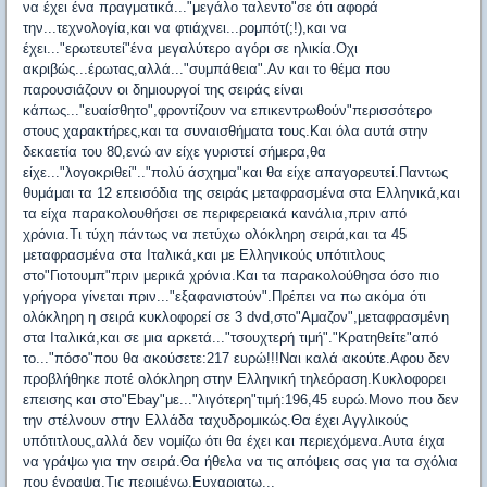
να έχει ένα πραγματικά..."μεγάλο ταλεντο"σε ότι αφορά
την...τεχνολογία,και να φτιάχνει...ρομπότ(;!),και να
έχει..."ερωτευτεί"ένα μεγαλύτερο αγόρι σε ηλικία.Οχι
ακριβώς...έρωτας,αλλά..."συμπάθεια".Αν και το θέμα που
παρουσιάζουν οι δημιουργοί της σειράς είναι
κάπως..."ευαίσθητο",φροντίζουν να επικεντρωθούν"περισσότερο
στους χαρακτήρες,και τα συναισθήματα τους.Και όλα αυτά στην
δεκαετία του 80,ενώ αν είχε γυριστεί σήμερα,θα
είχε..."λογοκριθεί".."πολύ άσχημα"και θα είχε απαγορευτεί.Παντως
θυμάμαι τα 12 επεισόδια της σειράς μεταφρασμένα στα Ελληνικά,και
τα είχα παρακολουθήσει σε περιφερειακά κανάλια,πριν από
χρόνια.Τι τύχη πάντως να πετύχω ολόκληρη σειρά,και τα 45
μεταφρασμένα στα Ιταλικά,και με Ελληνικούς υπότιτλους
στο"Γιοτουμπ"πριν μερικά χρόνια.Και τα παρακολούθησα όσο πιο
γρήγορα γίνεται πριν..."εξαφανιστούν".Πρέπει να πω ακόμα ότι
ολόκληρη η σειρά κυκλοφορεί σε 3 dvd,στο"Αμαζον",μεταφρασμένη
στα Ιταλικά,και σε μια αρκετά..."τσουχτερή τιμή"."Κρατηθείτε"από
το..."πόσο"που θα ακούσετε:217 ευρώ!!!Ναι καλά ακούτε.Αφου δεν
προβλήθηκε ποτέ ολόκληρη στην Ελληνική τηλεόραση.Κυκλοφορει
επεισης και στο"Ebay"με..."λιγότερη"τιμή:196,45 ευρώ.Μονο που δεν
την στέλνουν στην Ελλάδα ταχυδρομικώς.Θα έχει Αγγλικούς
υπότιτλους,αλλά δεν νομίζω ότι θα έχει και περιεχόμενα.Αυτα έιχα
να γράψω για την σειρά.Θα ήθελα να τις απόψεις σας για τα σχόλια
που έγραψα.Τις περιμένω.Ευχαριατω...