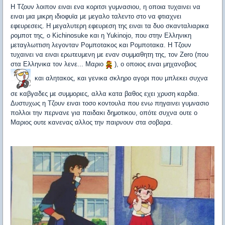
Η Τζουν λοιπον ειναι ενα κοριτσι γυμνασιου, η οποια τυχαινει να
ειναι μια μικρη ιδιοφυϊα με μεγαλο ταλεντο στο να φτιαχνει
εφευρεσεις. Η μεγαλυτερη εφευρεση της ειναι τα δυο σκανταλιαρικα
ρομποτ της, ο Kichinosuke και η Yukinojo, που στην Ελληνικη
μεταγλωττιση λεγονταν Ρομποτακος και Ρομποτακα. Η Τζουν
τυχαινει να ειναι ερωτευμενη με εναν συμμαθητη της, τον Zero (που
στα Ελληνικα τον λενε... Μαριο
), ο οποιος ειναι μηχανοβιος
και αλητακος, και γενικα σκληρο αγορι που μπλεκει συχνα
σε καβγαδες με συμμοριες, αλλα κατα βαθος εχει χρυση καρδια.
Δυστυχως η Τζουν ειναι τοσο κοντουλα που ενω πηγαινει γυμνασιο
πολλοι την περνανε για παιδακι δημοτικου, οπότε συχνα ουτε ο
Μαριος ουτε κανενας αλλος την παιρνουν στα σοβαρα.