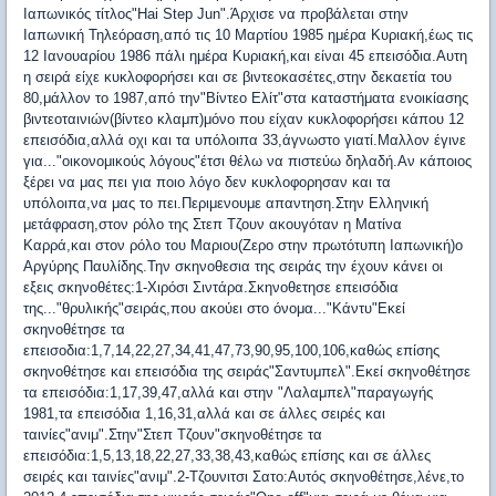
Ιαπωνικός τίτλος"Hai Step Jun".Άρχισε να προβάλεται στην
Ιαπωνική Τηλεόραση,από τις 10 Μαρτίου 1985 ημέρα Κυριακή,έως τις
12 Ιανουαρίου 1986 πάλι ημέρα Κυριακή,και είναι 45 επεισόδια.Αυτη
η σειρά είχε κυκλοφορήσει και σε βιντεοκασέτες,στην δεκαετία του
80,μάλλον το 1987,από την"Βίντεο Ελίτ"στα καταστήματα ενοικίασης
βιντεοταινιών(βίντεο κλαμπ)μόνο που είχαν κυκλοφορήσει κάπου 12
επεισόδια,αλλά οχι και τα υπόλοιπα 33,άγνωστο γιατί.Μαλλον έγινε
για..."οικονομικούς λόγους"έτσι θέλω να πιστεύω δηλαδή.Αν κάποιος
ξέρει να μας πει για ποιο λόγο δεν κυκλοφορησαν και τα
υπόλοιπα,να μας το πει.Περιμενουμε απαντηση.Στην Ελληνική
μετάφραση,στον ρόλο της Στεπ Τζουν ακουγόταν η Ματίνα
Καρρά,και στον ρόλο του Μαριου(Ζερο στην πρωτότυπη Ιαπωνική)ο
Αργύρης Παυλίδης.Την σκηνοθεσια της σειράς την έχουν κάνει οι
εξεις σκηνοθέτες:1-Χιρόσι Σιντάρα.Σκηνοθετησε επεισόδια
της..."θρυλικής"σειράς,που ακούει στο όνομα..."Κάντυ"Εκεί
σκηνοθέτησε τα
επεισοδια:1,7,14,22,27,34,41,47,73,90,95,100,106,καθώς επίσης
σκηνοθέτησε και επεισόδια της σειράς"Σαντυμπελ".Εκεί σκηνοθέτησε
τα επεισόδια:1,17,39,47,αλλά και στην "Λαλαμπελ"παραγωγής
1981,τα επεισόδια 1,16,31,αλλά και σε άλλες σειρές και
ταινίες"ανιμ".Στην"Στεπ Τζουν"σκηνοθέτησε τα
επεισόδια:1,5,13,18,22,27,33,38,43,καθώς επίσης και σε άλλες
σειρές και ταινίες"ανιμ".2-Τζουνιτσι Σατο:Αυτός σκηνοθέτησε,λένε,το