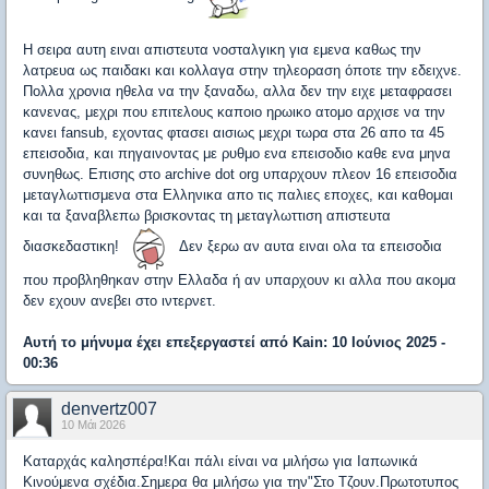
Η σειρα αυτη ειναι απιστευτα νοσταλγικη για εμενα καθως την
λατρευα ως παιδακι και κολλαγα στην τηλεοραση όποτε την εδειχνε.
Πολλα χρονια ηθελα να την ξαναδω, αλλα δεν την ειχε μεταφρασει
κανενας, μεχρι που επιτελους καποιο ηρωικο ατομο αρχισε να την
κανει fansub, εχοντας φτασει αισιως μεχρι τωρα στα 26 απο τα 45
επεισοδια, και πηγαινοντας με ρυθμο ενα επεισοδιο καθε ενα μηνα
συνηθως. Επισης στο archive dot org υπαρχουν πλεον 16 επεισοδια
μεταγλωττισμενα στα Ελληνικα απο τις παλιες εποχες, και καθομαι
και τα ξαναβλεπω βρισκοντας τη μεταγλωττιση απιστευτα
διασκεδαστικη!
Δεν ξερω αν αυτα ειναι ολα τα επεισοδια
που προβληθηκαν στην Ελλαδα ή αν υπαρχουν κι αλλα που ακομα
δεν εχουν ανεβει στο ιντερνετ.
Αυτή το μήνυμα έχει επεξεργαστεί από
Kain
: 10 Ιούνιος 2025 -
00:36
denvertz007
10 Μάι 2026
Καταρχάς καλησπέρα!Και πάλι είναι να μιλήσω για Ιαπωνικά
Κινούμενα σχέδια.Σημερα θα μιλήσω για την"Στο Τζουν.Πρωτοτυπος