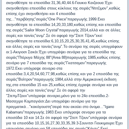
σκηνοθέτησε τα επεισόδια:31,36,40,44.6-Γιουκιο Καιζαουα:Έχει
σκηνοθετήσει επεισόδια στους κύκλους της σειράς"Ντιτζιμον",καθώς
επίσης έχει σκηνοθετήσει και 4 επεισόδια
της..."περιβόητης"σειράς"One Piece"παραγωγής 1999.Εκει
σκηνοθέτησε τα επεισόδια:14,20,33,180,καθώς επίσης και επεισόδια
της σειράς"Sailor Moon Crystal"παραγωγής 2014,αλλά και σε άλλες
σειρές και ταινίες"ανιμ".Σε ότι αφορά την"Στεπ Τζουν"εκεί
σκηνοθέτησε τα επεισόδια:6,10,15,20,25,30,35,41,45,καθώς επίσης
και άλλες σειρές και ταινίες"ανιμ".Το σενάριο της σειράς υπογράφουν
οι:1-Ακιγιοσι Σακάι:Έχει υπογράψει σενάρια για τα επεισόδια της
σειράς"Πτέρυγα Μάχης 88"(Area 88)παραγωγής 1985,καθώς επίσης
σενάριο για 7 επεισόδια της σειράς"Γκατσαμαν"παραγωγής
1972.Εκει υπόγραψε σεναριο στα
επεισόδια:3,4,20,54,60,77,98,καθώς επίσης και για 2 επεισόδια της
σειράς"Βολτρον"παραγωγής 1984,αλλά στην Αμερικανική έκδοση
της,στα επεισόδια 15 και 25,καθώς επίσης έγραψε σενάρια και για
άλλες σειρές και ταινίες"ανιμ".Σε ότι αφορά την
"ΣτεπμΤζουν"υπόγραψε σεναριο,μόνο για το 24ο επεισόδιο.2-
Μασαχιρο Κομπαγιάσι:Δει υπογράψει σενάριο για την
πραγματικά..."κακόγουστη"σειρά που ακούει στο όνομα..."Igano
Kabamaru"παραγωγής 1983.Εκει υπόγραψε σεναριο για τα
επεισόδια 10 και 14.Σε ότι αφορά την"Στεπ Τζουν"υπόγραψε σενάρια
για τα επεισόδια 10,15,16,27,30,33,35,39.3-Σουνιτσι Γιουκιμουρο:Έχει
υπογράψει σενάριο για 58 επεισόδια της σειράς"Κάντυ".Εκεί