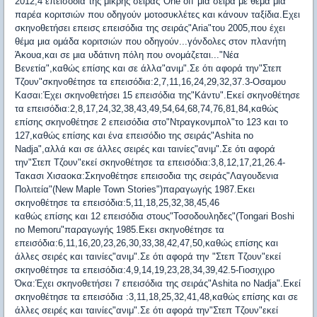
2012,4 επεισόδια της μικρής σειράς"Οne off"μια σειρά με θέμα μια
παρέα κοριτσιών που οδηγούν μοτοσυκλέτες και κάνουν ταξίδια.Εχει
σκηνοθετήσει επεισς επεισόδια της σειράς"Aria"του 2005,που έχει
θέμα μια ομάδα κοριτσιών που οδηγούν...γόνδολες στον πλανήτη
Άκουα,και σε μια υδάτινη πόλη που ονομάζεται..."Νέα
Βενετία",καθώς επίσης και σε άλλα"ανιμ".Σε ότι αφορά την"Στεπ
Τζουν"σκηνοθέτησε τα επεισόδια:2,7,11,16,24,29,32,37.3-Οσαμου
Κασαι:Έχει σκηνοθετήσει 15 επεισόδια της"Κάντυ".Εκεί σκηνοθέτησε
τα επεισόδια:2,8,17,24,32,38,43,49,54,64,68,74,76,81,84,καθώς
επίσης σκηνοθέτησε 2 επεισόδια στο"Ντραγκονμπολ"το 123 και το
127,καθώς επίσης και ένα επεισόδιο της σειράς"Ashita no
Nadja",αλλά και σε άλλες σειρές και ταινίες"ανιμ".Σε ότι αφορά
την"Στεπ Τζουν"εκεί σκηνοθέτησε τα επεισόδια:3,8,12,17,21,26.4-
Τακασι Χισαοκα:Σκηνοθέτησε επεισοδια της σειράς"Λαγουδενια
Πολιτεία"(New Maple Town Stories")παραγωγής 1987.Εκει
σκηνοθέτησε τα επεισόδια:5,11,18,25,32,38,45,46
καθώς επίσης και 12 επεισόδια στους"Τοσοδουληδες"(Tongari Boshi
no Memoru"παραγωγής 1985.Εκει σκηνοθέτησε τα
επεισόδια:6,11,16,20,23,26,30,33,38,42,47,50,καθώς επίσης και
άλλες σειρές και ταινίες"ανιμ".Σε ότι αφορά την "Στεπ Τζουν"εκεί
σκηνοθέτησε τα επεισόδια:4,9,14,19,23,28,34,39,42.5-Γιοσιχιρο
Όκα:Έχει σκηνοθετήσει 7 επεισόδια της σειράς"Ashita no Nadja".Εκεί
σκηνοθέτησε τα επεισόδια :3,11,18,25,32,41,48,καθώς επίσης και σε
άλλες σειρές και ταινίες"ανιμ".Σε ότι αφορά την"Στεπ Τζουν"εκεί