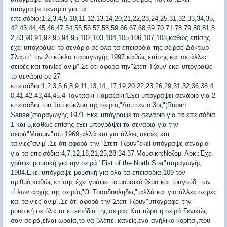
υπόγραψε σεναριο για τα
επεισόδια:1,2,3,4,5,10,11,12,13,14,20,21,22,23,24,25,31,32,33,34,35,
42,43,44,45,46,47,54,55,56,57,58,59,66,67,68,69,70,71,78,79,80,81,8
2,83,90,91,92,93,94,95,102,103,104,105,106,107,108,καθώς επίσης
έχει υπογράψει το σενάριο σε όλα τα επεισόδια της σειράς"Δόκτωρ
Σλαμπ"τον 2ο κύκλο παραγωγής 1997,καθώς επίσης και σε άλλες
σειρές και ταινίες"ανιμ".Σε ότι αφορά την"Στεπ Τζουν"εκεί υπόγραψε
το σενάριο σε 27
επεισόδια:1,2,3,5,6,8,9,11,13,14,,17,19,20,22,23,26,29,31,32,36,38,4
0,41,42,43,44,45.4-Τανταακι Γιαμαζακι:Έχει υπογράψει σενάριο για 2
επεισόδια του 1ου κύκλου της σειρας"Λουπεν ο 3ος"(Rupan
Sansei)παραγωγής 1971.Εκει υπόγραψε το σενάριο για τα επεισόδια
1 και 5,καθώς επίσης έχει υπογράψει τα σενάρια για την
σειρά"Μουμιν"του 1969,αλλά και για άλλες σειρές και
ταινίες"ανιμ".Σε ότι αφορά την "Στεπ Τζουν"εκεί υπόγραψε σεναριο
για τα επεισόδια:4,7,12,18,21,25,28,34,37.Μουσικη:Νοζομι Αοκι:Έχει
γράψει μουσική για την σειρά:"Fist of the North Star"παραγωγής
1984.Εκει υπόγραψε μουσική για όλα τα επεισόδια,109 τον
αριθμό,καθώς επίσης έχει γράψει το μουσικό θέμα και τραγούδι των
τίτλων αρχής της σειράς"Οι Τοσοδουληδες",αλλά και για άλλες σειρές
και ταινίες"ανιμ".Σε ότι αφορά την"Στεπ Τζουν"υπογράφει την
μουσική σε όλα τα επεισόδια της σειρας.Και τώρα η σειρά:Γενικώς
σαν σειρά,είναι ωραία,το να βλέπει κανείς,ένα ανήλικο κορίτσι,που