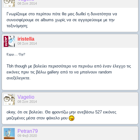
08 Σεπ 2014
Γνωρίζουμε στο περίπου πότε θα μας δωθεί η δυνατότητα να
συνεισφέρουμε σε albums χωρίς να σε αγγαρεύουμε με την
ταξινόμηση;
iristella
08 Σεπ 2014
Εχμμ.... Όχι?
Tbh though με βολεύει περισσότερο να περνάω από έναν έλεγχο τις
εικόνες πριν τις βάλω gallery από το να μπαίνουν random
ανεξέλεγκτα.
Vagelio
08 Σεπ 2014
okey, ότι σε βολεύει. Θα φροντίζω μην ανεβάσω 527 εικόνες
μαζεμένες μέσα στον φάκελο μου
Petran79
09 Φεβ 2020