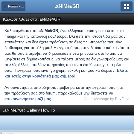
.aNiMe//GR
← Forum Feedback
Καλωσήλθατε στο .aNiMe//GR!
Καλωσήλθατε στο
.aNiMe//GR
, ένα ελληνικό forum για τα anime, τα
manga και την ιαπωνική κουλτούρα. Βλέπετε την ιστοσελίδα μας σαν
επισκέπτης και δεν έχετε πρόσβαση σε όλες τις υπηρεσίες που είναι
διαθέσιμες για τα μέλη μας! Η εγγραφή σας στην διαδικτυακή κοινότητά
μας θα σας επιτρέψει να δημοσιεύσετε νέα μηνύματα στο forum, να
ψηφίσετε σε δημοσκοπήσεις, να πάρετε μέρος σε διαγωνισμούς μας και
πολλές άλλες επιπλέον υπηρεσίες που είναι διαθέσιμες για τα μέλη
σας. Η εγγραφή σας είναι γρήγορη, εύκολη και φυσικά δωρεάν.
Ελάτε
και εσείς στην κοινότητά μας σήμερα!
Αν συναντήσετε οποιοδήποτε πρόβλημα κατά την εγγραφή σας ή με
την πρόσβαση σας στο forum, παρακαλούμε μην διστάσετε να
επικοινωνήσετε μαζί μας
.
Guest Message by
DevFuse
.aNiMe//GR Gallery How To