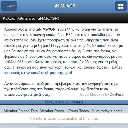
.aNiMe//GR
← Home
Καλωσήλθατε στο .aNiMe//GR!
Καλωσήλθατε στο
.aNiMe//GR
, ένα ελληνικό forum για τα anime, τα
manga και την ιαπωνική κουλτούρα. Βλέπετε την ιστοσελίδα μας σαν
επισκέπτης και δεν έχετε πρόσβαση σε όλες τις υπηρεσίες που είναι
διαθέσιμες για τα μέλη μας! Η εγγραφή σας στην διαδικτυακή κοινότητά
μας θα σας επιτρέψει να δημοσιεύσετε νέα μηνύματα στο forum, να
ψηφίσετε σε δημοσκοπήσεις, να πάρετε μέρος σε διαγωνισμούς μας και
πολλές άλλες επιπλέον υπηρεσίες που είναι διαθέσιμες για τα μέλη
σας. Η εγγραφή σας είναι γρήγορη, εύκολη και φυσικά δωρεάν.
Ελάτε
και εσείς στην κοινότητά μας σήμερα!
Αν συναντήσετε οποιοδήποτε πρόβλημα κατά την εγγραφή σας ή με
την πρόσβαση σας στο forum, παρακαλούμε μην διστάσετε να
επικοινωνήσετε μαζί μας
.
Guest Message by
DevFuse
Today's Top 20 Posters
Member
Joined
Total Member Posts
Posts Today
% of today's posts
No information is available at this time