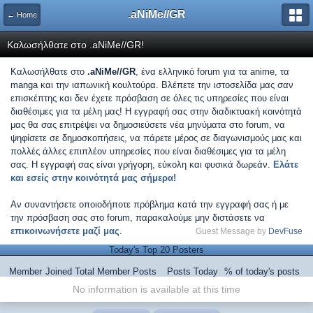
.aNiMe//GR
← Home
Καλωσήλθατε στο .aNiMe//GR!
Καλωσήλθατε στο
.aNiMe//GR
, ένα ελληνικό forum για τα anime, τα
manga και την ιαπωνική κουλτούρα. Βλέπετε την ιστοσελίδα μας σαν
επισκέπτης και δεν έχετε πρόσβαση σε όλες τις υπηρεσίες που είναι
διαθέσιμες για τα μέλη μας! Η εγγραφή σας στην διαδικτυακή κοινότητά
μας θα σας επιτρέψει να δημοσιεύσετε νέα μηνύματα στο forum, να
ψηφίσετε σε δημοσκοπήσεις, να πάρετε μέρος σε διαγωνισμούς μας και
πολλές άλλες επιπλέον υπηρεσίες που είναι διαθέσιμες για τα μέλη
σας. Η εγγραφή σας είναι γρήγορη, εύκολη και φυσικά δωρεάν.
Ελάτε
και εσείς στην κοινότητά μας σήμερα!
Αν συναντήσετε οποιοδήποτε πρόβλημα κατά την εγγραφή σας ή με
την πρόσβαση σας στο forum, παρακαλούμε μην διστάσετε να
επικοινωνήσετε μαζί μας
.
Guest Message by
DevFuse
Today's Top 20 Posters
Member
Joined
Total Member Posts
Posts Today
% of today's posts
No information is available at this time