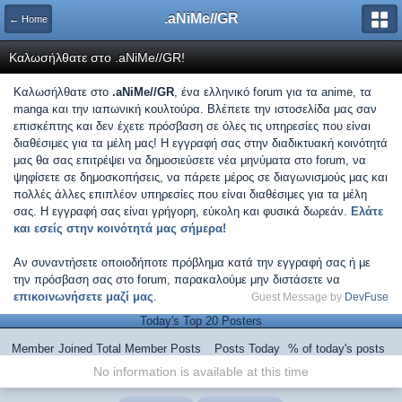
.aNiMe//GR
← Home
Καλωσήλθατε στο .aNiMe//GR!
Καλωσήλθατε στο
.aNiMe//GR
, ένα ελληνικό forum για τα anime, τα
manga και την ιαπωνική κουλτούρα. Βλέπετε την ιστοσελίδα μας σαν
επισκέπτης και δεν έχετε πρόσβαση σε όλες τις υπηρεσίες που είναι
διαθέσιμες για τα μέλη μας! Η εγγραφή σας στην διαδικτυακή κοινότητά
μας θα σας επιτρέψει να δημοσιεύσετε νέα μηνύματα στο forum, να
ψηφίσετε σε δημοσκοπήσεις, να πάρετε μέρος σε διαγωνισμούς μας και
πολλές άλλες επιπλέον υπηρεσίες που είναι διαθέσιμες για τα μέλη
σας. Η εγγραφή σας είναι γρήγορη, εύκολη και φυσικά δωρεάν.
Ελάτε
και εσείς στην κοινότητά μας σήμερα!
Αν συναντήσετε οποιοδήποτε πρόβλημα κατά την εγγραφή σας ή με
την πρόσβαση σας στο forum, παρακαλούμε μην διστάσετε να
επικοινωνήσετε μαζί μας
.
Guest Message by
DevFuse
Today's Top 20 Posters
Member
Joined
Total Member Posts
Posts Today
% of today's posts
No information is available at this time