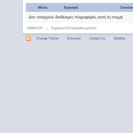
Μέλος
Εγγραφή
Συνολι
Δεν υπάρχουν διαθέσιμες πληροφορίες αυτή τη στιγμή
.aNiMe//GR
→
Σημερινοί 20 κορυφαίοι χρήστες
Change Theme
Ελληνικά
Contact Us
Βοήθεια