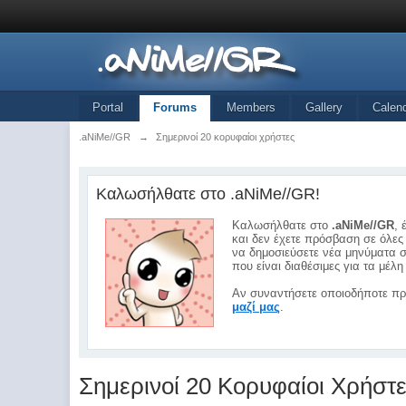
Portal
Forums
Members
Gallery
Calen
.aNiMe//GR
→
Σημερινοί 20 κορυφαίοι χρήστες
Καλωσήλθατε στο .aNiMe//GR!
Καλωσήλθατε στο
.aNiMe//GR
, 
και δεν έχετε πρόσβαση σε όλες 
να δημοσιεύσετε νέα μηνύματα σ
που είναι διαθέσιμες για τα μέ
Αν συναντήσετε οποιοδήποτε πρ
μαζί μας
.
Σημερινοί 20 Κορυφαίοι Χρήστ