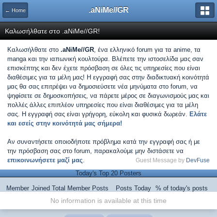
.aNiMe//GR
← Home
Καλωσήλθατε στο .aNiMe//GR!
Καλωσήλθατε στο
.aNiMe//GR
, ένα ελληνικό forum για τα anime, τα
manga και την ιαπωνική κουλτούρα. Βλέπετε την ιστοσελίδα μας σαν
επισκέπτης και δεν έχετε πρόσβαση σε όλες τις υπηρεσίες που είναι
διαθέσιμες για τα μέλη μας! Η εγγραφή σας στην διαδικτυακή κοινότητά
μας θα σας επιτρέψει να δημοσιεύσετε νέα μηνύματα στο forum, να
ψηφίσετε σε δημοσκοπήσεις, να πάρετε μέρος σε διαγωνισμούς μας και
πολλές άλλες επιπλέον υπηρεσίες που είναι διαθέσιμες για τα μέλη
σας. Η εγγραφή σας είναι γρήγορη, εύκολη και φυσικά δωρεάν.
Ελάτε
και εσείς στην κοινότητά μας σήμερα!
Αν συναντήσετε οποιοδήποτε πρόβλημα κατά την εγγραφή σας ή με
την πρόσβαση σας στο forum, παρακαλούμε μην διστάσετε να
επικοινωνήσετε μαζί μας
.
Guest Message by
DevFuse
Today's Top 20 Posters
Member
Joined
Total Member Posts
Posts Today
% of today's posts
No information is available at this time